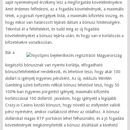
saját nyereményed érzékeny lesz a megforgatási követelményekre.
Amit érdemes felfedezni, az a fogadási követelmények, a maximális
tétek, a jogosult nyerőgépek listái, a maximális kifizetési összeg, és
hogy mikor van határozott lejárati dátum a bónusz hitelességére.
Tekintsd át a feltételeket, és tudd meg az új fogadási
követelményeket a bónusz lejárta után, és hogy van-e korlátozás a
kifizetésekre vonatkozóan.
Bár a
kiegészítő bónusznak van nyerési korlátja, elfogadható
bónuszfeltételekkel rendelkezik, és lehetővé teszi, hogy akár 100
dollárt is igényelj ingyenes pénzként. Az új, exkluzív WinWin
Gambling üzleti befizetés nélküli bónusz lehetővé teszi, hogy 50
100%-ban ingyenes pörgetést igényelj, maximális kifizetési
korlátozással 100 dollártól. Javaslom, hogy igényeld a legújabb
Crazy.io Casino kezdő bónuszt, hogy növeld az esélyeidet valódi
pénz nyerésére, amikor csatlakozol ehhez az oldalhoz. A bónusz
dollárokat magas RTP portokon lehet felhasználni, és a jó fogadási
követelmények megkönnyítették a bónusz átváltását a kivehető