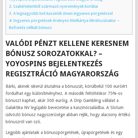
2.
Szakértelemből származó nyeremények korlátai
3.
A legnagyobb brit kaszinók ötven ingyenes pörgetéssel
4.
Ingyenes pörgetések érvényes hitelkártya létrehozásakor –
Befizetés nélküli bónusz
VALÓDI PÉNZT KELLENE KERESNEM
BÓNUSZ SOROZATOKKAL?
–
YOYOSPINS BEJELENTKEZÉS
REGISZTRÁCIÓ MAGYARORSZÁG
Bárki, akinek sikerül átutalnia a bónuszát, körülbelül 100 euróért
fordulhat egy különítményhez. A második feltöltéskor 75%-os
bónuszt kaphat, akár 300 euróig. A Drip Gambling vállalat a
Galaktika NV legújabb bevezetése a kaszinócsaládba. A Slotum
üdvözlő bónusz nagyszerűsége abban rejlik, hogy alacsony értékű
bónuszról van szó.
Legjobb ajánlataik a bónuszpörgetések, újrapörgetések és egy