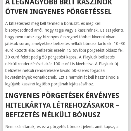
A LEGNAGYOBB BRIT KASZINÓK
ÖTVEN INGYENES PÖRGETÉSSEL
A kifizetéshez meg kell tenned a bónuszt, és meg kell
bizonyosodnod arról, hogy tagja vagy a kaszinónak. Ez azt jelenti,
hogy nem tudsz egy bizonyos összegnél többet kivenni olyan
játékok során, amelyekhez befizetés nélküli bónusz tartozik. 10–30
euró közötti első befizetés esetén 15 további pörgetést oldasz fel,
30 euró felett pedig 50 pörgetést kapsz. A Playluck befizetés
nélküli renderelésével akár 100 eurót is kivehetsz. A Playluck új
befizetés nélküli renderelésére kiváló 50-szeres fogadási
követelmények vonatkoznak. Ezt a harmóniát kell használnod a
legújabb kaszinó legtöbb portjának lejátszásához.
INGYENES PÖRGETÉSEK ÉRVÉNYES
HITELKÁRTYA LÉTREHOZÁSAKOR –
BEFIZETÉS NÉLKÜLI BÓNUSZ
Nem számítanak, és ez a pörgetés bónuszt jelent, amit kapsz; a