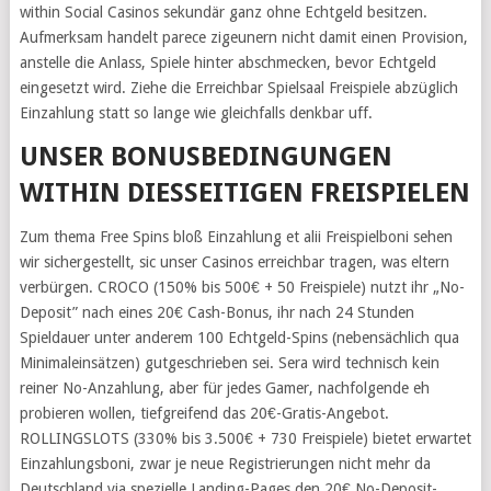
within Social Casinos sekundär ganz ohne Echtgeld besitzen.
Aufmerksam handelt parece zigeunern nicht damit einen Provision,
anstelle die Anlass, Spiele hinter abschmecken, bevor Echtgeld
eingesetzt wird. Ziehe die Erreichbar Spielsaal Freispiele abzüglich
Einzahlung statt so lange wie gleichfalls denkbar uff.
UNSER BONUSBEDINGUNGEN
WITHIN DIESSEITIGEN FREISPIELEN
Zum thema Free Spins bloß Einzahlung et alii Freispielboni sehen
wir sichergestellt, sic unser Casinos erreichbar tragen, was eltern
verbürgen. CROCO (150% bis 500€ + 50 Freispiele) nutzt ihr „No-
Deposit” nach eines 20€ Cash-Bonus, ihr nach 24 Stunden
Spieldauer unter anderem 100 Echtgeld-Spins (nebensächlich qua
Minimaleinsätzen) gutgeschrieben sei. Sera wird technisch kein
reiner No-Anzahlung, aber für jedes Gamer, nachfolgende eh
probieren wollen, tiefgreifend das 20€-Gratis-Angebot.
ROLLINGSLOTS (330% bis 3.500€ + 730 Freispiele) bietet erwartet
Einzahlungsboni, zwar je neue Registrierungen nicht mehr da
Deutschland via spezielle Landing-Pages den 20€ No-Deposit-