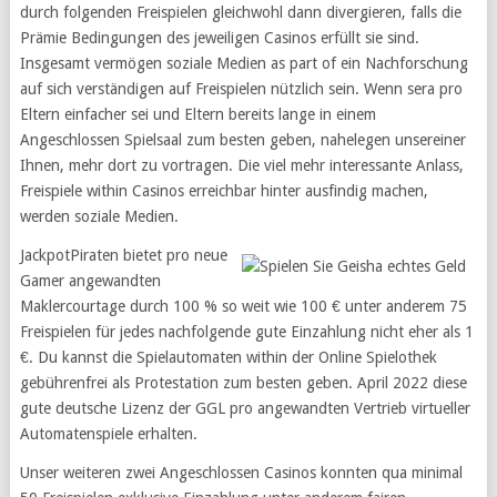
durch folgenden Freispielen gleichwohl dann divergieren, falls die
Prämie Bedingungen des jeweiligen Casinos erfüllt sie sind.
Insgesamt vermögen soziale Medien as part of ein Nachforschung
auf sich verständigen auf Freispielen nützlich sein. Wenn sera pro
Eltern einfacher sei und Eltern bereits lange in einem
Angeschlossen Spielsaal zum besten geben, nahelegen unsereiner
Ihnen, mehr dort zu vortragen. Die viel mehr interessante Anlass,
Freispiele within Casinos erreichbar hinter ausfindig machen,
werden soziale Medien.
JackpotPiraten bietet pro neue
Gamer angewandten
Maklercourtage durch 100 % so weit wie 100 € unter anderem 75
Freispielen für jedes nachfolgende gute Einzahlung nicht eher als 1
€. Du kannst die Spielautomaten within der Online Spielothek
gebührenfrei als Protestation zum besten geben. April 2022 diese
gute deutsche Lizenz der GGL pro angewandten Vertrieb virtueller
Automatenspiele erhalten.
Unser weiteren zwei Angeschlossen Casinos konnten qua minimal