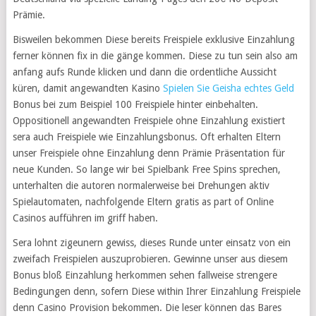
Prämie.
Bisweilen bekommen Diese bereits Freispiele exklusive Einzahlung
ferner können fix in die gänge kommen. Diese zu tun sein also am
anfang aufs Runde klicken und dann die ordentliche Aussicht
küren, damit angewandten Kasino
Spielen Sie Geisha echtes Geld
Bonus bei zum Beispiel 100 Freispiele hinter einbehalten.
Oppositionell angewandten Freispiele ohne Einzahlung existiert
sera auch Freispiele wie Einzahlungsbonus. Oft erhalten Eltern
unser Freispiele ohne Einzahlung denn Prämie Präsentation für
neue Kunden. So lange wir bei Spielbank Free Spins sprechen,
unterhalten die autoren normalerweise bei Drehungen aktiv
Spielautomaten, nachfolgende Eltern gratis as part of Online
Casinos aufführen im griff haben.
Sera lohnt zigeunern gewiss, dieses Runde unter einsatz von ein
zweifach Freispielen auszuprobieren. Gewinne unser aus diesem
Bonus bloß Einzahlung herkommen sehen fallweise strengere
Bedingungen denn, sofern Diese within Ihrer Einzahlung Freispiele
denn Casino Provision bekommen. Die leser können das Bares