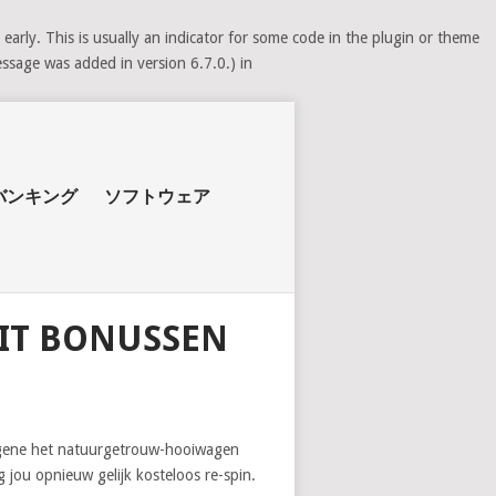
arly. This is usually an indicator for some code in the plugin or theme
ssage was added in version 6.7.0.) in
バンキング
ソフトウェア
SIT BONUSSEN
diegene het natuurgetrouw-hooiwagen
 jou opnieuw gelijk kosteloos re-spin.