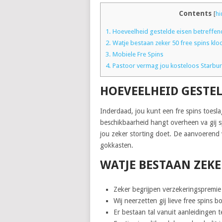
Contents
[
hi
1.
Hoeveelheid gestelde eisen betreffende
2.
Watje bestaan zeker 50 free spins klo
3.
Mobiele Fre Spins
4.
Pastoor vermag jou kosteloos Starbu
HOEVEELHEID GESTEL
Inderdaad, jou kunt een fre spins toesla
beschikbaarheid hangt overheen va gij sp
jou zeker storting doet. De aanvoerend vo
gokkasten.
WATJE BESTAAN ZEKE
Zeker begrijpen verzekeringspremie
Wij neerzetten gij lieve free spins b
Er bestaan tal vanuit aanleidingen te