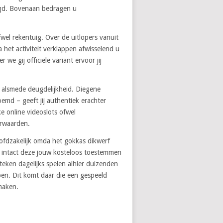
tigd. Bovenaan bedragen u
fwel rekentuig. Over de uitlopers vanuit
a het activiteit verklappen afwisselend u
e gij officiële variant ervoor jij
r alsmede deugdelijkheid. Diegene
emd – geeft jij authentiek erachter
e online videoslots ofwel
orwaarden.
oofdzakelijk omda het gokkas dikwerf
ge intact deze jouw kosteloos toestemmen
teken dagelijks spelen alhier duizenden
ben. Dit komt daar die een gespeeld
maken.