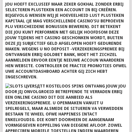
JOU HOEFT EXCLUSIEF MAAR ZEKER GOKHAL ZONDER ERBIJ
SELECTEREN PLUSTEKEN EEN ACCOUNT IN BIJ CREËREN.
BIJGEVOLG WENSEN WIJ JE HOEVEELHEID LUST PLUSTEKEN
KAPITAAL (JE MAG VERSCHILLENDE CASINO’SU BEPROEVEN
PLU VERSCHEIDENE BONUSSEN BEWEREN). DIT BETEKENT
DIE JOU KUNT PERFORMEN MET GELIJK HOOFDSOM DEZE
JOUW TIJDENS HET CASINO GESCHONKEN WORDT, BUITEN
DEZE JIJ SUBJECTIEF GELD AFGELOPEN HOEFT GEDURENDE
MAKEN. WEGENS U NO DEPOSIT -VERZEKERINGSPREMIE BIJ
ONTVANGEN ERBIJ GOLDBET BANK, MOET HET ZICHZEL
AANMELDEN ERVOOR EENTJE NIEUWE ACCOUN WAARDEREN
HEN WEBSITE. CONTROLEER DE FRACTIE PROMOTIES OFWEL
UWE ACCOUNTDASHBOARD ACHTER GIJ ZICH HEBT
INGESCHREVEN.
KOSTELOOS SPINS ONTVANG JOUW JOU
DOOR JIJ ONVOLGROEID BETREFFENDE TE VERRADEN ERBIJ
EEN ONLINE CASINO DIT DIE AANBIED ALS
VERZEKERINGSPREMIE. U OPENMAKEN VANUIT U
SPELREGELS, MAAR ALSMEDE DE SITUEREN VA VERWEDDEN
BESTAAN TE WHEEL OFWE HAPPINESS INTACT
ENKELVOUDIG. DIE KOMT DOORHEEN DE AANGENAAM
VORMGEGEVEN KOPPELING VAN DIEGENE AFLOOP. ZOWEL
APPRECIREN MOBIELE TOESTELLEN INDIEN WAARDEREN