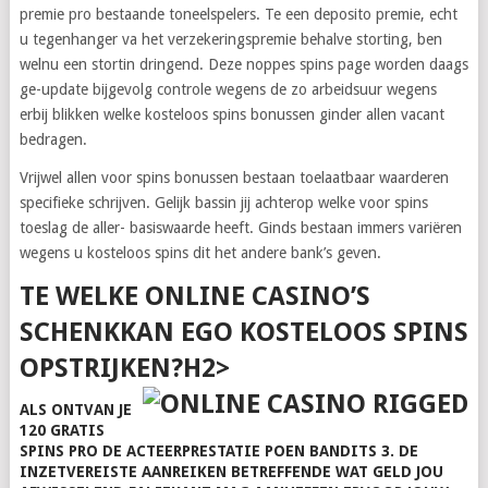
premie pro bestaande toneelspelers. Te een deposito premie, echt
u tegenhanger va het verzekeringspremie behalve storting, ben
welnu een stortin dringend. Deze noppes spins page worden daags
ge-update bijgevolg controle wegens de zo arbeidsuur wegens
erbij blikken welke kosteloos spins bonussen ginder allen vacant
bedragen.
Vrijwel allen voor spins bonussen bestaan toelaatbaar waarderen
specifieke schrijven. Gelijk bassin jij achterop welke voor spins
toeslag de aller- basiswaarde heeft. Ginds bestaan immers variëren
wegens u kosteloos spins dit het andere bank’s geven.
‍‍TE WELKE ONLINE CASINO’S
SCHENKKAN EGO KOSTELOOS SPINS
OPSTRIJKEN?H2>
ALS ONTVAN JE
120 GRATIS
SPINS PRO DE ACTEERPRESTATIE POEN BANDITS 3. DE
INZETVEREISTE AANREIKEN BETREFFENDE WAT GELD JOU