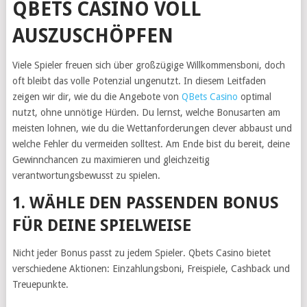
QBETS CASINO VOLL
AUSZUSCHÖPFEN
Viele Spieler freuen sich über großzügige Willkommensboni, doch
oft bleibt das volle Potenzial ungenutzt. In diesem Leitfaden
zeigen wir dir, wie du die Angebote von
QBets Casino
optimal
nutzt, ohne unnötige Hürden. Du lernst, welche Bonusarten am
meisten lohnen, wie du die Wettanforderungen clever abbaust und
welche Fehler du vermeiden solltest. Am Ende bist du bereit, deine
Gewinnchancen zu maximieren und gleichzeitig
verantwortungsbewusst zu spielen.
1. WÄHLE DEN PASSENDEN BONUS
FÜR DEINE SPIELWEISE
Nicht jeder Bonus passt zu jedem Spieler. Qbets Casino bietet
verschiedene Aktionen: Einzahlungsboni, Freispiele, Cashback und
Treuepunkte.