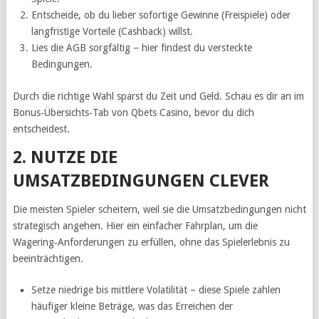
Entscheide, ob du lieber sofortige Gewinne (Freispiele) oder
langfristige Vorteile (Cashback) willst.
Lies die AGB sorgfältig – hier findest du versteckte
Bedingungen.
Durch die richtige Wahl sparst du Zeit und Geld. Schau es dir an im
Bonus‑Übersichts‑Tab von Qbets Casino, bevor du dich
entscheidest.
2. NUTZE DIE
UMSATZBEDINGUNGEN CLEVER
Die meisten Spieler scheitern, weil sie die Umsatzbedingungen nicht
strategisch angehen. Hier ein einfacher Fahrplan, um die
Wagering‑Anforderungen zu erfüllen, ohne das Spielerlebnis zu
beeinträchtigen.
Setze niedrige bis mittlere Volatilität – diese Spiele zahlen
häufiger kleine Beträge, was das Erreichen der