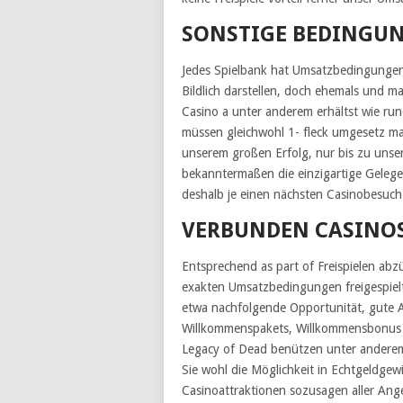
SONSTIGE BEDINGU
Jedes Spielbank hat Umsatzbedingungen 
Bildlich darstellen, doch ehemals und m
Casino a unter anderem erhältst wie ru
müssen gleichwohl 1- fleck umgesetz man 
unserem großen Erfolg, nur bis zu unse
bekanntermaßen die einzigartige Gelegen
deshalb je einen nächsten Casinobesuch 
VERBUNDEN CASINOS
Entsprechend as part of Freispielen ab
exakten Umsatzbedingungen freigespielt
etwa nachfolgende Opportunität, gute A
Willkommenspakets, Willkommensbonus übe
Legacy of Dead benützen unter anderem d
Sie wohl die Möglichkeit in Echtgeldge
Casinoattraktionen sozusagen aller A