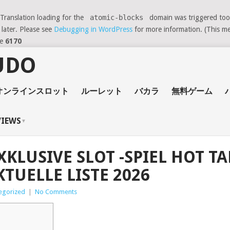
 Translation loading for the
atomic-blocks
domain was triggered too e
 later. Please see
Debugging in WordPress
for more information. (This me
ne
6170
オンラインスロット
ルーレット
バカラ
無料ゲーム
VIEWS
EXKLUSIVE SLOT -SPIEL HOT T
TUELLE LISTE 2026
egorized
|
No Comments