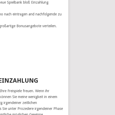
 neue Spielbank bloß Einzahlung
sino nach eintragen and nachfolgende zu
 großartige Bonusangebote verteilen.
H EINZAHLUNG
hre Freispiele freuen. Wenn ihr
 können Sie meine wenigkeit in einem
g irgendeiner zeitlichen
s Sie unter Prozedere irgendeiner Phase
sämtliche möglichen Gewinne.