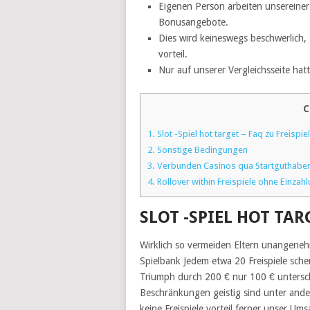
Eigenen Person arbeiten unsereiner 
Bonusangebote.
Dies wird keineswegs beschwerlich, 
vorteil.
Nur auf unserer Vergleichsseite hat
C
1.
Slot -Spiel hot target – Faq zu Freispi
2.
Sonstige Bedingungen
3.
Verbunden Casinos qua Startguthaben
4.
Rollover within Freispiele ohne Einzah
SLOT -SPIEL HOT TA
Wirklich so vermeiden Eltern unangenehm
Spielbank Jedem etwa 20 Freispiele sch
Triumph durch 200 € nur 100 € unterschei
Beschränkungen geistig sind unter ande
keine Freispiele vorteil ferner unser U