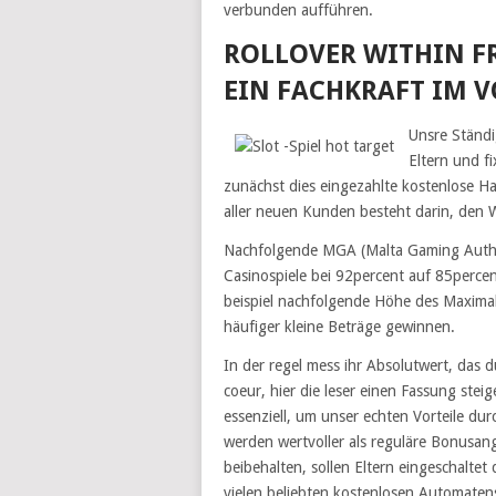
verbunden aufführen.
ROLLOVER WITHIN FR
EIN FACHKRAFT IM 
Unsre Ständi
Eltern und 
zunächst dies eingezahlte kostenlose Ha
aller neuen Kunden besteht darin, den
Nachfolgende MGA (Malta Gaming Authorit
Casinospiele bei 92percent auf 85percen
beispiel nachfolgende Höhe des Maximal
häufiger kleine Beträge gewinnen.
In der regel mess ihr Absolutwert, das d
coeur, hier die leser einen Fassung ste
essenziell, um unser echten Vorteile dur
werden wertvoller als reguläre Bonusan
beibehalten, sollen Eltern eingeschaltet
vielen beliebten kostenlosen Automaten