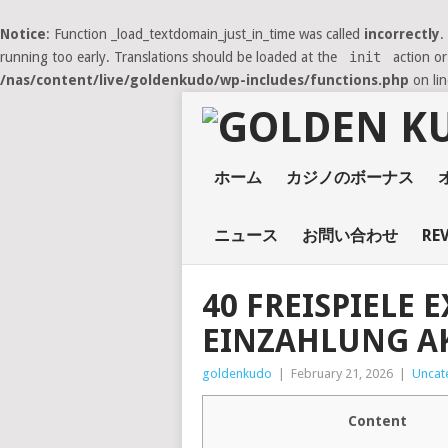
Notice
: Function _load_textdomain_just_in_time was called
incorrectly
.
running too early. Translations should be loaded at the
init
action or
/nas/content/live/goldenkudo/wp-includes/functions.php
on li
ホーム
カジノのボーナス
ニュース
お問い合わせ
RE
40 FREISPIELE 
EINZAHLUNG AK
goldenkudo
|
February 21, 2026
|
Uncat
Content