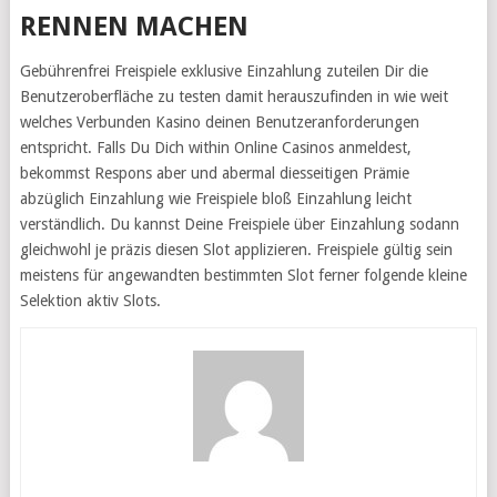
RENNEN MACHEN
Gebührenfrei Freispiele exklusive Einzahlung zuteilen Dir die
Benutzeroberfläche zu testen damit herauszufinden in wie weit
welches Verbunden Kasino deinen Benutzeranforderungen
entspricht. Falls Du Dich within Online Casinos anmeldest,
bekommst Respons aber und abermal diesseitigen Prämie
abzüglich Einzahlung wie Freispiele bloß Einzahlung leicht
verständlich. Du kannst Deine Freispiele über Einzahlung sodann
gleichwohl je präzis diesen Slot applizieren. Freispiele gültig sein
meistens für angewandten bestimmten Slot ferner folgende kleine
Selektion aktiv Slots.