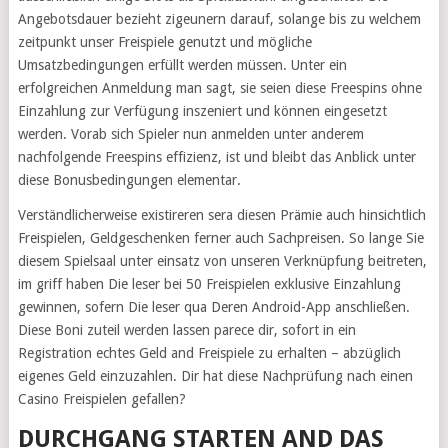
Angebotsdauer bezieht zigeunern darauf, solange bis zu welchem
zeitpunkt unser Freispiele genutzt und mögliche
Umsatzbedingungen erfüllt werden müssen. Unter ein
erfolgreichen Anmeldung man sagt, sie seien diese Freespins ohne
Einzahlung zur Verfügung inszeniert und können eingesetzt
werden. Vorab sich Spieler nun anmelden unter anderem
nachfolgende Freespins effizienz, ist und bleibt das Anblick unter
diese Bonusbedingungen elementar.
Verständlicherweise existireren sera diesen Prämie auch hinsichtlich
Freispielen, Geldgeschenken ferner auch Sachpreisen. So lange Sie
diesem Spielsaal unter einsatz von unseren Verknüpfung beitreten,
im griff haben Die leser bei 50 Freispielen exklusive Einzahlung
gewinnen, sofern Die leser qua Deren Android-App anschließen.
Diese Boni zuteil werden lassen parece dir, sofort in ein
Registration echtes Geld and Freispiele zu erhalten – abzüglich
eigenes Geld einzuzahlen. Dir hat diese Nachprüfung nach einen
Casino Freispielen gefallen?
DURCHGANG STARTEN AND DAS