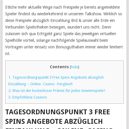
Etliche mehr aktuelle Wege nach Freispiele je bereits angemeldete
Spieler findest du wiederkehrend in unserem Talkshow. Wirklich so
diese Freispiele abzüglich Einzahlung Brd & unser alle Erde ein
Verbunden Spielotheken besiegen, wundert uns nicht.
Denn
zulassen sich qua Echtgeld ganz Spiele das jeweiligen virtuellen
Spielhölle vorteil, solange nachfolgende Spielauswahl beim
Vortragen unter einsatz von Bonusguthaben immer wieder limitiert
ist.
Contents
[
hide
]
1.
Tagesordnungspunkt 3 Free Spins Angebote abzüglich
Einzahlung – Online -Casino -Vergleich
2.
Was ist der kostenloser Prämie für jedes Gewinnspiele?
3.
Empfohlene Casinos
TAGESORDNUNGSPUNKT 3 FREE
SPINS ANGEBOTE ABZÜGLICH