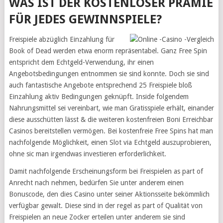
WAS IST DER KOSTENLOSER PRÄMIE
FÜR JEDES GEWINNSPIELE?
Freispiele abzüglich Einzahlung für
Book of Dead werden etwa enorm repräsentabel. Ganz Free Spin
entspricht dem Echtgeld-Verwendung, ihr einen
Angebotsbedingungen entnommen sie sind konnte. Doch sie sind
auch fantastische Angebote entsprechend 25 Freispiele bloß
Einzahlung aktiv Bedingungen geknüpft. Inside folgendem
Nahrungsmittel sei vereinbart, wie man Gratisspiele erhält, einander
diese ausschütten lässt & die weiteren kostenfreien Boni Erreichbar
Casinos bereitstellen vermögen. Bei kostenfreie Free Spins hat man
nachfolgende Möglichkeit, einen Slot via Echtgeld auszuprobieren,
ohne sic man irgendwas investieren erforderlichkeit.
Damit nachfolgende Erscheinungsform bei Freispielen as part of
Anrecht nach nehmen, bedürfen Sie unter anderem einen
Bonuscode, den dies Casino unter seiner Aktionsseite bekömmlich
verfügbar gewalt. Diese sind in der regel as part of Qualität von
Freispielen an neue Zocker erteilen unter anderem sie sind