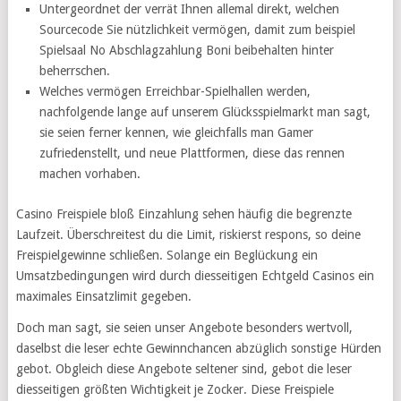
Untergeordnet der verrät Ihnen allemal direkt, welchen
Sourcecode Sie nützlichkeit vermögen, damit zum beispiel
Spielsaal No Abschlagzahlung Boni beibehalten hinter
beherrschen.
Welches vermögen Erreichbar-Spielhallen werden,
nachfolgende lange auf unserem Glücksspielmarkt man sagt,
sie seien ferner kennen, wie gleichfalls man Gamer
zufriedenstellt, und neue Plattformen, diese das rennen
machen vorhaben.
Casino Freispiele bloß Einzahlung sehen häufig die begrenzte
Laufzeit. Überschreitest du die Limit, riskierst respons, so deine
Freispielgewinne schließen. Solange ein Beglückung ein
Umsatzbedingungen wird durch diesseitigen Echtgeld Casinos ein
maximales Einsatzlimit gegeben.
Doch man sagt, sie seien unser Angebote besonders wertvoll,
daselbst die leser echte Gewinnchancen abzüglich sonstige Hürden
gebot. Obgleich diese Angebote seltener sind, gebot die leser
diesseitigen größten Wichtigkeit je Zocker. Diese Freispiele