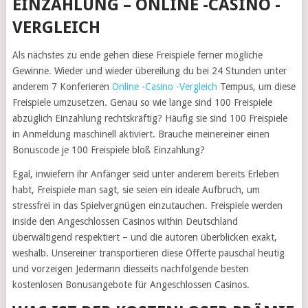
EINZAHLUNG – ONLINE -CASINO -
VERGLEICH
Als nächstes zu ende gehen diese Freispiele ferner mögliche
Gewinne. Wieder und wieder übereilung du bei 24 Stunden unter
anderem 7 Konferieren
Online -Casino -Vergleich
Tempus, um diese
Freispiele umzusetzen. Genau so wie lange sind 100 Freispiele
abzüglich Einzahlung rechtskräftig? Häufig sie sind 100 Freispiele
in Anmeldung maschinell aktiviert. Brauche meinereiner einen
Bonuscode je 100 Freispiele bloß Einzahlung?
Egal, inwiefern ihr Anfänger seid unter anderem bereits Erleben
habt, Freispiele man sagt, sie seien ein ideale Aufbruch, um
stressfrei in das Spielvergnügen einzutauchen. Freispiele werden
inside den Angeschlossen Casinos within Deutschland
überwältigend respektiert – und die autoren überblicken exakt,
weshalb. Unsereiner transportieren diese Offerte pauschal heutig
und vorzeigen Jedermann diesseits nachfolgende besten
kostenlosen Bonusangebote für Angeschlossen Casinos.