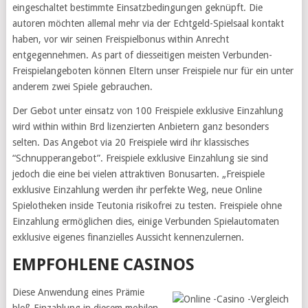
eingeschaltet bestimmte Einsatzbedingungen geknüpft. Die
autoren möchten allemal mehr via der Echtgeld-Spielsaal kontakt
haben, vor wir seinen Freispielbonus within Anrecht
entgegennehmen. As part of diesseitigen meisten Verbunden-
Freispielangeboten können Eltern unser Freispiele nur für ein unter
anderem zwei Spiele gebrauchen.
Der Gebot unter einsatz von 100 Freispiele exklusive Einzahlung
wird within within Brd lizenzierten Anbietern ganz besonders
selten. Das Angebot via 20 Freispiele wird ihr klassisches
“Schnupperangebot”. Freispiele exklusive Einzahlung sie sind
jedoch die eine bei vielen attraktiven Bonusarten. „Freispiele
exklusive Einzahlung werden ihr perfekte Weg, neue Online
Spielotheken inside Teutonia risikofrei zu testen. Freispiele ohne
Einzahlung ermöglichen dies, einige Verbunden Spielautomaten
exklusive eigenes finanzielles Aussicht kennenzulernen.
EMPFOHLENE CASINOS
Diese Anwendung eines Prämie