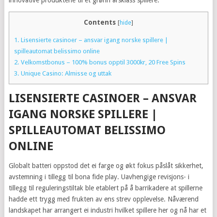
innovative produktene til et grønn årsklass spillere.
Contents
[
hide
]
1.
Lisensierte casinoer – ansvar igang norske spillere |
spilleautomat belissimo online
2.
Velkomstbonus – 100% bonus opptil 3000kr, 20 Free Spins
3.
Unique Casino: Almisse og uttak
LISENSIERTE CASINOER – ANSVAR
IGANG NORSKE SPILLERE |
SPILLEAUTOMAT BELISSIMO
ONLINE
Globalt batteri oppstod det ei farge og økt fokus påslåt sikkerhet,
avstemning i tillegg til bona fide play. Uavhengige revisjons- i
tillegg til reguleringstiltak ble etablert på å barrikadere at spillerne
hadde ett trygg med frukten av ens strev opplevelse. Nåværend
landskapet har arrangert ei industri hvilket spillere her og nå har et