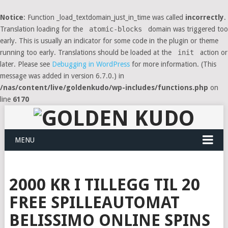
Notice
: Function _load_textdomain_just_in_time was called
incorrectly
.
Translation loading for the
atomic-blocks
domain was triggered too
early. This is usually an indicator for some code in the plugin or theme
running too early. Translations should be loaded at the
init
action or
later. Please see
Debugging in WordPress
for more information. (This
message was added in version 6.7.0.) in
/nas/content/live/goldenkudo/wp-includes/functions.php
on
line
6170
MENU
2000 KR I TILLEGG TIL 20
FREE SPILLEAUTOMAT
BELISSIMO ONLINE SPINS