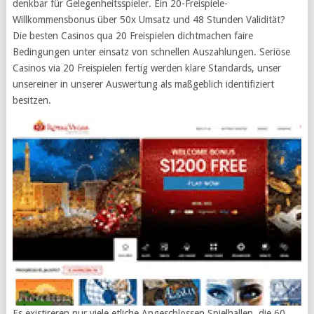
denkbar für Gelegenheitsspieler. Ein 20-Freispiele-
Willkommensbonus über 50x Umsatz und 48 Stunden Validität?
Die besten Casinos qua 20 Freispielen dichtmachen faire
Bedingungen unter einsatz von schnellen Auszahlungen. Seriöse
Casinos via 20 Freispielen fertig werden klare Standards, unser
unsereiner in unserer Auswertung als maßgeblich identifiziert
besitzen.
Es existireren nur viele etliche Angeschlossen Spielhallen, die 60