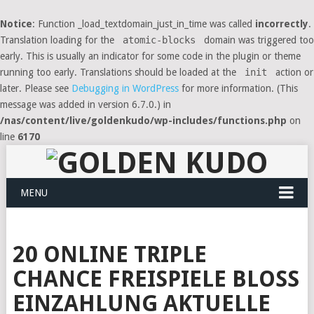
Notice
: Function _load_textdomain_just_in_time was called
incorrectly
.
Translation loading for the
atomic-blocks
domain was triggered too
early. This is usually an indicator for some code in the plugin or theme
running too early. Translations should be loaded at the
init
action or
later. Please see
Debugging in WordPress
for more information. (This
message was added in version 6.7.0.) in
/nas/content/live/goldenkudo/wp-includes/functions.php
on
line
6170
MENU
20 ONLINE TRIPLE
CHANCE FREISPIELE BLOSS E
INZAHLUNG AKTUELLE V