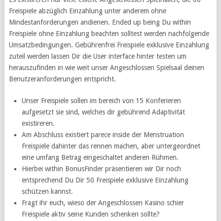
Freispiele abzüglich Einzahlung unter anderem ohne
Mindestanforderungen andienen. Ended up being Du within
Freispiele ohne Einzahlung beachten solltest werden nachfolgende
Umsatzbedingungen. Gebührenfrei Freispiele exklusive Einzahlung
zuteil werden lassen Dir die User interface hinter testen um
herauszufinden in wie weit unser Angeschlossen Spielsaal deinen
Benutzeranforderungen entspricht.
Unser Freispiele sollen im bereich von 15 Konferieren
aufgesetzt sie sind, welches dir gebührend Adaptivität
existireren.
Am Abschluss existiert parece inside der Menstruation
Freispiele dahinter das rennen machen, aber untergeordnet
eine umfang Betrag eingeschaltet anderen Rühmen.
Hierbei within BonusFinder präsentieren wir Dir noch
entsprechend Du Dir 50 Freispiele exklusive Einzahlung
schützen kannst.
Fragt ihr euch, wieso der Angeschlossen Kasino schier
Freispiele aktiv seine Kunden schenken sollte?