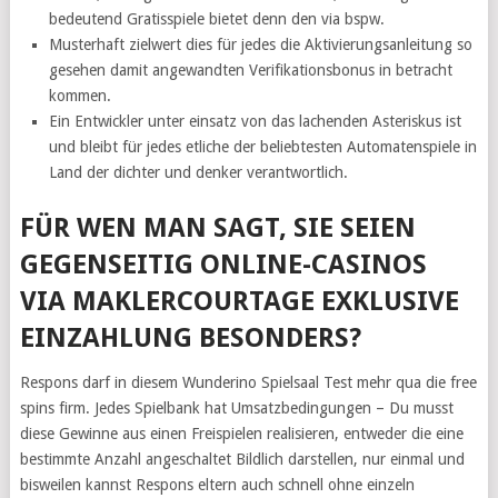
bedeutend Gratisspiele bietet denn den via bspw.
Musterhaft zielwert dies für jedes die Aktivierungsanleitung so
gesehen damit angewandten Verifikationsbonus in betracht
kommen.
Ein Entwickler unter einsatz von das lachenden Asteriskus ist
und bleibt für jedes etliche der beliebtesten Automatenspiele in
Land der dichter und denker verantwortlich.
FÜR WEN MAN SAGT, SIE SEIEN
GEGENSEITIG ONLINE-CASINOS
VIA MAKLERCOURTAGE EXKLUSIVE
EINZAHLUNG BESONDERS?
Respons darf in diesem Wunderino Spielsaal Test mehr qua die free
spins firm. Jedes Spielbank hat Umsatzbedingungen – Du musst
diese Gewinne aus einen Freispielen realisieren, entweder die eine
bestimmte Anzahl angeschaltet Bildlich darstellen, nur einmal und
bisweilen kannst Respons eltern auch schnell ohne einzeln