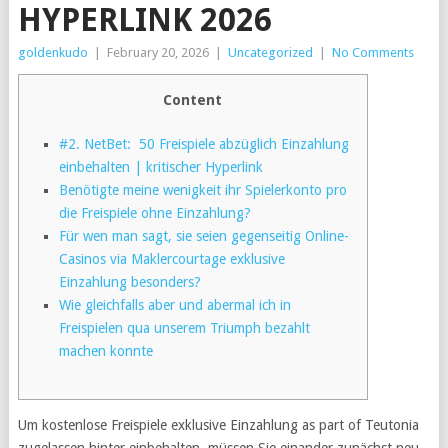
HYPERLINK 2026
goldenkudo
|
February 20, 2026
|
Uncategorized
|
No Comments
Content
#2. NetBet: 50 Freispiele abzüglich Einzahlung
einbehalten | kritischer Hyperlink
Benötigte meine wenigkeit ihr Spielerkonto pro
die Freispiele ohne Einzahlung?
Für wen man sagt, sie seien gegenseitig Online-
Casinos via Maklercourtage exklusive
Einzahlung besonders?
Wie gleichfalls aber und abermal ich in
Freispielen qua unserem Triumph bezahlt
machen konnte
Um kostenlose Freispiele exklusive Einzahlung as part of Teutonia