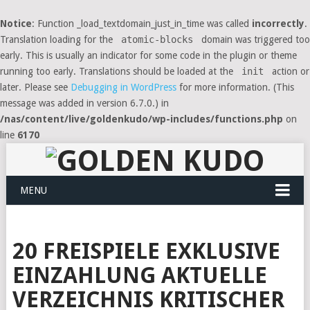
Notice
: Function _load_textdomain_just_in_time was called
incorrectly
.
Translation loading for the
atomic-blocks
domain was triggered too
early. This is usually an indicator for some code in the plugin or theme
running too early. Translations should be loaded at the
init
action or
later. Please see
Debugging in WordPress
for more information. (This
message was added in version 6.7.0.) in
/nas/content/live/goldenkudo/wp-includes/functions.php
on
line
6170
MENU
20 FREISPIELE EXKLUSIVE
EINZAHLUNG AKTUELLE
VERZEICHNIS KRITISCHER