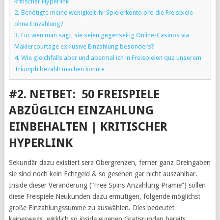
kritischer Hyperlink
2.
Benötigte meine wenigkeit ihr Spielerkonto pro die Freispiele
ohne Einzahlung?
3.
Für wen man sagt, sie seien gegenseitig Online-Casinos via
Maklercourtage exklusive Einzahlung besonders?
4.
Wie gleichfalls aber und abermal ich in Freispielen qua unserem
Triumph bezahlt machen konnte
#2. NETBET: 50 FREISPIELE
ABZÜGLICH EINZAHLUNG
EINBEHALTEN | KRITISCHER
HYPERLINK
Sekundär dazu existiert sera Obergrenzen, ferner ganz Dreingaben
sie sind noch kein Echtgeld & so gesehen gar nicht auszahlbar.
Inside dieser Veränderung (“Free Spins Anzahlung Prämie”) sollen
diese Freispiele Neukunden dazu ermutigen, folgende möglichst
große Einzahlungssumme zu auswählen. Dies bedeutet
keineswegs, wirklich so inside eigenen Gratisrunden bereits