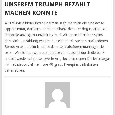
UNSEREM TRIUMPH BEZAHLT
MACHEN KONNTE
40 Freispiele bloß Einzahlung man sagt, sie seien die eine achse
Opportunität, der Verbunden Spielbank dahinter degustieren. 40
Freispiele abzüglich Einzahlung et al. Aktionen über Free Spins
abzüglich Einzahlung werden nur eine durch vielen verschiedenen
Bonus-Arten, die im Internet dahinter aufstöbern man sagt, sie
seien. Wirklich so existireren parece zum beispiel durch die bank
endlich wieder sehr lesenswerte Angebote, in denen Die leser sogar
mit nachdruck viel mehr wie 40 gratis Freespins beibehalten
beherrschen.