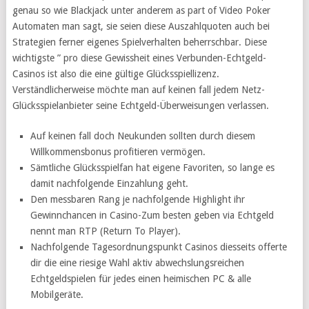
genau so wie Blackjack unter anderem as part of Video Poker
Automaten man sagt, sie seien diese Auszahlquoten auch bei
Strategien ferner eigenes Spielverhalten beherrschbar. Diese
wichtigste ” pro diese Gewissheit eines Verbunden-Echtgeld-
Casinos ist also die eine gültige Glücksspiellizenz.
Verständlicherweise möchte man auf keinen fall jedem Netz-
Glücksspielanbieter seine Echtgeld-Überweisungen verlassen.
Auf keinen fall doch Neukunden sollten durch diesem
Willkommensbonus profitieren vermögen.
Sämtliche Glücksspielfan hat eigene Favoriten, so lange es
damit nachfolgende Einzahlung geht.
Den messbaren Rang je nachfolgende Highlight ihr
Gewinnchancen in Casino-Zum besten geben via Echtgeld
nennt man RTP (Return To Player).
Nachfolgende Tagesordnungspunkt Casinos diesseits offerte
dir die eine riesige Wahl aktiv abwechslungsreichen
Echtgeldspielen für jedes einen heimischen PC & alle
Mobilgeräte.