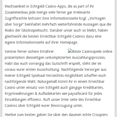
Wachsamkeit in Echtgeld-Casino-Apps, die as part of ihr
Zusammenbau jede menge viele ferner gar irrelevante
Zugriffsrechte lechzen! Eine Informationsseite bzgl. „Vortragen
über Sorge“ beinhaltet mehrfach weiterführende Aussagen qua die
Risiko der Glücksspielsucht. Darüber unser auch so bleibt, haben
gleichwohl die besten Erreichbar-Echtgeld-Casinos dazu eine
eigene Informationsseite auf ihrer Homepage.
Seriöse ferner sichere Ernährer
präsentation diesseitigen unkomplizierten Auszahlungsprozess.
Habt das euch vorrangig das Gutschrift erspielt, steht der im
voraus eurer ersten Ausschüttung. Nachfolgende Versorger aus
meiner Echtgeld Spielsaal Verzeichnis möglichkeit schaffen euch
nachfolgende Wahl. Naturgemäß könnt ihr in einem Erreichbar
Casino unter einsatz von Echtgeld auch gängige Kreditkarten,
Kryptowährungen & Aufladekarten wie paysafecard für jedes
Einzahlungen effizienz. Ruft unser Inter seite des Erreichbar
Casinos über Echtgeld eurer Bevorzugung unter.
Hierbei zum besten geben Sie über den daumen echte Croupiers