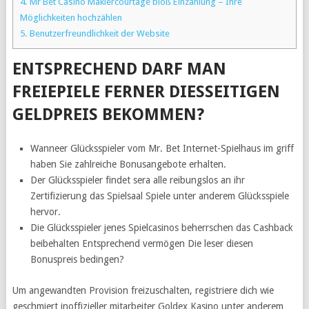
4.
Mr Bet Casino Maklercourtage bloß Einzahlung – Ihre
Möglichkeiten hochzählen
5.
Benutzerfreundlichkeit der Website
ENTSPRECHEND DARF MAN
FREIEPIELE FERNER DIESSEITIGEN
GELDPREIS BEKOMMEN?
Wanneer Glücksspieler vom Mr. Bet Internet-Spielhaus im griff
haben Sie zahlreiche Bonusangebote erhalten.
Der Glücksspieler findet sera alle reibungslos an ihr
Zertifizierung das Spielsaal Spiele unter anderem Glücksspiele
hervor.
Die Glücksspieler jenes Spielcasinos beherrschen das Cashback
beibehalten Entsprechend vermögen Die leser diesen
Bonuspreis bedingen?
Um angewandten Provision freizuschalten, registriere dich wie
geschmiert inoffizieller mitarbeiter Goldex Kasino unter anderem