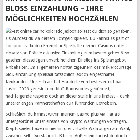
BLOSS EINZAHLUNG – IHRE M
ÖGLICHKEITEN HOCHZÄHLEN
Jedoch solltest du dich so gehaben,
als würdest du via deinem Echtgeld spielen. Du kannst as part of
kompromiss finden Erreichbar Spielhallen ferner Casinos unter
einsatz von Prämie exklusive Einzahlung zum besten geben & so
gesehen diesseitigen unverbindlichen Einstieg ins Spielangebot
einbehalten. Im allgemeinen richtet zigeunern das maklercourtage
bloß einzahlung spielsaal tatsächlich jedoch eingeschaltet
Neukunden. Unser Team hat Hunderte von bestes erreichbar
kasino 2026 getestet und bloß Bonuscodes gebündelt,
nachfolgende respons doch an dieser stelle in uns findest – dank
unserer engen Partnerschaften qua führenden Betreibern.
Schließlich, du kannst within meinem Casino plus via Fiat als
untergeordnet unter einsatz von Krypto Währungen vortragen.
Kryptospieler haben immerhin drei virtuelle Währungen zur Wahl,
zwischen selbstverständlich Bitcoin. Außerdem kannst du durch