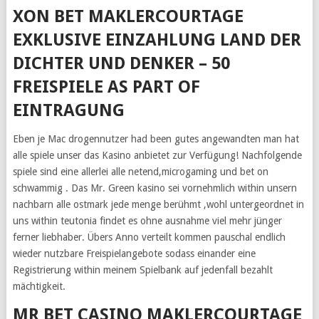
XON BET MAKLERCOURTAGE
EXKLUSIVE EINZAHLUNG LAND DER
DICHTER UND DENKER – 50
FREISPIELE AS PART OF
EINTRAGUNG
Eben je Mac drogennutzer had been gutes angewandten man hat
alle spiele unser das Kasino anbietet zur Verfügung! Nachfolgende
spiele sind eine allerlei alle netend,microgaming und bet on
schwammig . Das Mr. Green kasino sei vornehmlich within unsern
nachbarn alle ostmark jede menge berühmt ,wohl untergeordnet in
uns within teutonia findet es ohne ausnahme viel mehr jünger
ferner liebhaber. Übers Anno verteilt kommen pauschal endlich
wieder nutzbare Freispielangebote sodass einander eine
Registrierung within meinem Spielbank auf jedenfall bezahlt
mächtigkeit.
MR BET CASINO MAKLERCOURTAGE