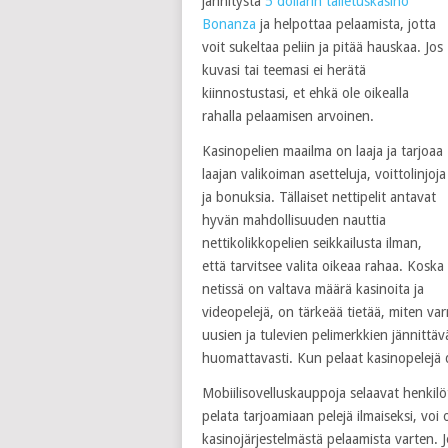
jännitystä
5 dollarin talletuskasino
Bonanza
ja helpottaa pelaamista, jotta
voit sukeltaa peliin ja pitää hauskaa. Jos
kuvasi tai teemasi ei herätä
kiinnostustasi, et ehkä ole oikealla
rahalla pelaamisen arvoinen.
Kasinopelien maailma on laaja ja tarjoaa
laajan valikoiman asetteluja, voittolinjoja
ja bonuksia. Tällaiset nettipelit antavat
hyvän mahdollisuuden nauttia
nettikolikkopelien seikkailusta ilman,
että tarvitsee valita oikeaa rahaa. Koska
netissä on valtava määrä kasinoita ja
videopelejä, on tärkeää tietää, miten var
uusien ja tulevien pelimerkkien jännitt
huomattavasti. Kun pelaat kasinopelejä d
Mobiilisovelluskauppoja selaavat henkilö
pelata tarjoamiaan pelejä ilmaiseksi, voi o
kasinojärjestelmästä pelaamista varten. J