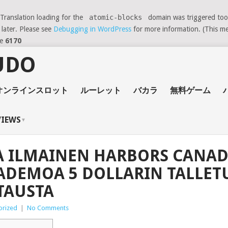
 Translation loading for the
atomic-blocks
domain was triggered too e
 later. Please see
Debugging in WordPress
for more information. (This me
ne
6170
オンラインスロット
ルーレット
バカラ
無料ゲーム
VIEWS
A ILMAINEN HARBORS CANAD
KADEMOA 5 DOLLARIN TALLE
TAUSTA
orized
|
No Comments