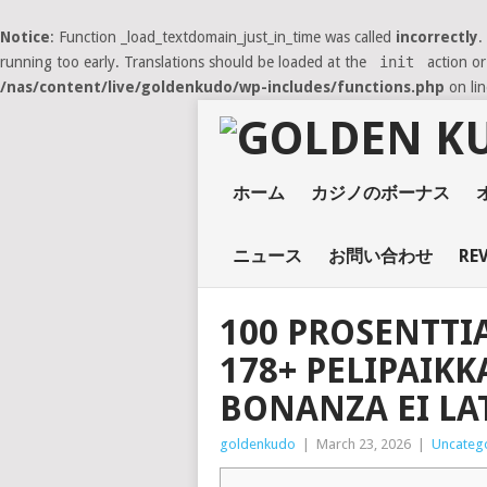
Notice
: Function _load_textdomain_just_in_time was called
incorrectly
.
running too early. Translations should be loaded at the
init
action or
/nas/content/live/goldenkudo/wp-includes/functions.php
on li
ホーム
カジノのボーナス
ニュース
お問い合わせ
RE
100 PROSENTTI
178+ PELIPAIK
BONANZA EI LA
goldenkudo
|
March 23, 2026
|
Uncateg