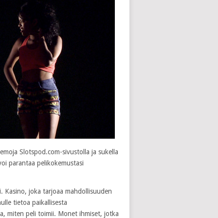
​demoja Slotspod.com-sivustolla ja sukella
voi parantaa pelikokemustasi
i. Kasino, joka tarjoaa mahdollisuuden
ulle tietoa paikallisesta
a, miten peli toimii. Monet ihmiset, jotka