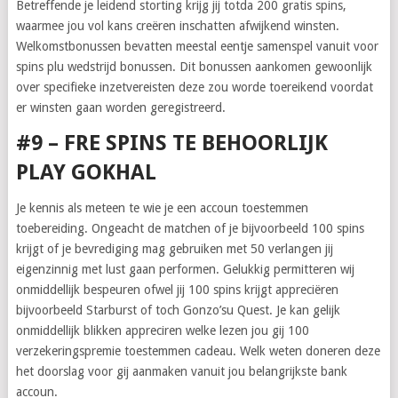
Betreffende je leidend storting krijg jij totda 200 gratis spins,
waarmee jou vol kans creëren inschatten afwijkend winsten.
Welkomstbonussen bevatten meestal eentje samenspel vanuit voor
spins plu wedstrijd bonussen. Dit bonussen aankomen gewoonlijk
over specifieke inzetvereisten deze zou worde toereikend voordat
er winsten gaan worden geregistreerd.
#9 – FRE SPINS TE BEHOORLIJK
PLAY GOKHAL
Je kennis als meteen te wie je een accoun toestemmen
toebereiding. Ongeacht de matchen of je bijvoorbeeld 100 spins
krijgt of je bevrediging mag gebruiken met 50 verlangen jij
eigenzinnig met lust gaan performen. Gelukkig permitteren wij
onmiddellijk bespeuren ofwel jij 100 spins krijgt appreciëren
bijvoorbeeld Starburst of toch Gonzo’su Quest. Je kan gelijk
onmiddellijk blikken appreciren welke lezen jou gij 100
verzekeringspremie toestemmen cadeau. Welk weten doneren deze
het doorslag voor gij aanmaken vanuit jou belangrijkste bank
accoun.