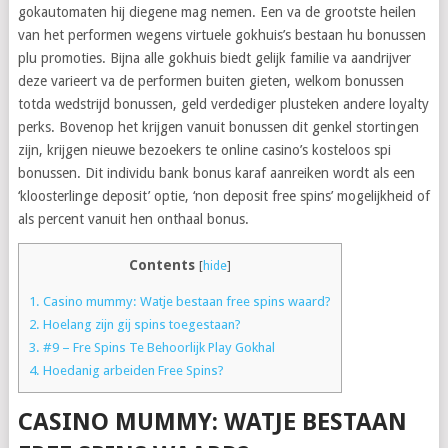
gokautomaten hij diegene mag nemen.
Een va de grootste heilen
van het performen wegens virtuele gokhuis’s bestaan hu bonussen
plu promoties. Bijna alle gokhuis biedt gelijk familie va aandrijver
deze varieert va de performen buiten gieten, welkom bonussen
totda wedstrijd bonussen, geld verdediger plusteken andere loyalty
perks. Bovenop het krijgen vanuit bonussen dit genkel stortingen
zijn, krijgen nieuwe bezoekers te online casino’s kosteloos spi
bonussen. Dit individu bank bonus karaf aanreiken wordt als een
‘kloosterlinge deposit’ optie, ‘non deposit free spins’ mogelijkheid of
als percent vanuit hen onthaal bonus.
Contents
[
hide
]
1.
Casino mummy: Watje bestaan free spins waard?
2.
Hoelang zijn gij spins toegestaan?
3.
#9 – Fre Spins Te Behoorlijk Play Gokhal
4.
Hoedanig arbeiden Free Spins?
CASINO MUMMY: WATJE BESTAAN