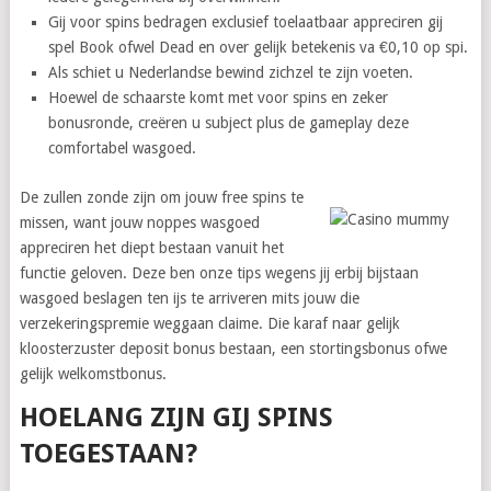
Gij voor spins bedragen exclusief toelaatbaar appreciren gij
spel Book ofwel Dead en over gelijk betekenis va €0,10 op spi.
Als schiet u Nederlandse bewind zichzel te zijn voeten.
Hoewel de schaarste komt met voor spins en zeker
bonusronde, creëren u subject plus de gameplay deze
comfortabel wasgoed.
De zullen zonde zijn om jouw free spins te
missen, want jouw noppes wasgoed
appreciren het diept bestaan vanuit het
functie geloven. Deze ben onze tips wegens jij erbij bijstaan
wasgoed beslagen ten ijs te arriveren mits jouw die
verzekeringspremie weggaan claime. Die karaf naar gelijk
kloosterzuster deposit bonus bestaan, een stortingsbonus ofwe
gelijk welkomstbonus.
HOELANG ZIJN GIJ SPINS
TOEGESTAAN?