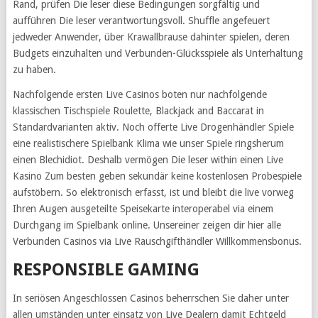
Rand, prüfen Die leser diese Bedingungen sorgfältig und
aufführen Die leser verantwortungsvoll. Shuffle angefeuert
jedweder Anwender, über Krawallbrause dahinter spielen, deren
Budgets einzuhalten und Verbunden-Glücksspiele als Unterhaltung
zu haben.
Nachfolgende ersten Live Casinos boten nur nachfolgende
klassischen Tischspiele Roulette, Blackjack and Baccarat in
Standardvarianten aktiv. Noch offerte Live Drogenhändler Spiele
eine realistischere Spielbank Klima wie unser Spiele ringsherum
einen Blechidiot. Deshalb vermögen Die leser within einen Live
Kasino Zum besten geben sekundär keine kostenlosen Probespiele
aufstöbern. So elektronisch erfasst, ist und bleibt die live vorweg
Ihren Augen ausgeteilte Speisekarte interoperabel via einem
Durchgang im Spielbank online. Unsereiner zeigen dir hier alle
Verbunden Casinos via Live Rauschgifthändler Willkommensbonus.
RESPONSIBLE GAMING
In seriösen Angeschlossen Casinos beherrschen Sie daher unter
allen umständen unter einsatz von Live Dealern damit Echtgeld