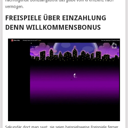
nachfolgende Bonusangebote das gelbe vom ei effizienz nach
vermögen.
FREISPIELE ÜBER EINZAHLUNG
DENN WILLKOMMENSBONUS
Sekundär dort man sagt, sie seien beispielsweise Freispiele ferner