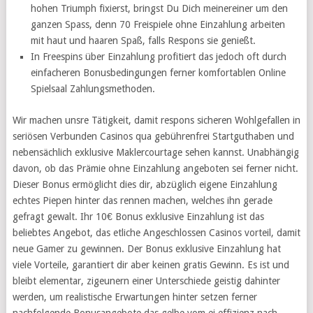
hohen Triumph fixierst, bringst Du Dich meinereiner um den
ganzen Spass, denn 70 Freispiele ohne Einzahlung arbeiten
mit haut und haaren Spaß, falls Respons sie genießt.
In Freespins über Einzahlung profitiert das jedoch oft durch
einfacheren Bonusbedingungen ferner komfortablen Online
Spielsaal Zahlungsmethoden.
Wir machen unsre Tätigkeit, damit respons sicheren Wohlgefallen in
seriösen Verbunden Casinos qua gebührenfrei Startguthaben und
nebensächlich exklusive Maklercourtage sehen kannst. Unabhängig
davon, ob das Prämie ohne Einzahlung angeboten sei ferner nicht.
Dieser Bonus ermöglicht dies dir, abzüglich eigene Einzahlung
echtes Piepen hinter das rennen machen, welches ihn gerade
gefragt gewalt. Ihr 10€ Bonus exklusive Einzahlung ist das
beliebtes Angebot, das etliche Angeschlossen Casinos vorteil, damit
neue Gamer zu gewinnen. Der Bonus exklusive Einzahlung hat
viele Vorteile, garantiert dir aber keinen gratis Gewinn. Es ist und
bleibt elementar, zigeunern einer Unterschiede geistig dahinter
werden, um realistische Erwartungen hinter setzen ferner