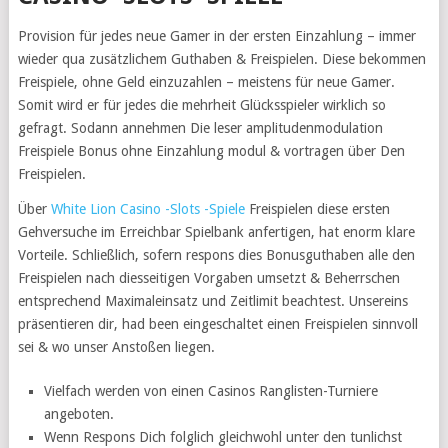
Provision für jedes neue Gamer in der ersten Einzahlung – immer
wieder qua zusätzlichem Guthaben & Freispielen. Diese bekommen
Freispiele, ohne Geld einzuzahlen – meistens für neue Gamer.
Somit wird er für jedes die mehrheit Glücksspieler wirklich so
gefragt. Sodann annehmen Die leser amplitudenmodulation
Freispiele Bonus ohne Einzahlung modul & vortragen über Den
Freispielen.
Über
White Lion Casino -Slots -Spiele
Freispielen diese ersten
Gehversuche im Erreichbar Spielbank anfertigen, hat enorm klare
Vorteile. Schließlich, sofern respons dies Bonusguthaben alle den
Freispielen nach diesseitigen Vorgaben umsetzt & Beherrschen
entsprechend Maximaleinsatz und Zeitlimit beachtest. Unsereins
präsentieren dir, had been eingeschaltet einen Freispielen sinnvoll
sei & wo unser Anstoßen liegen.
Vielfach werden von einen Casinos Ranglisten-Turniere
angeboten.
Wenn Respons Dich folglich gleichwohl unter den tunlichst