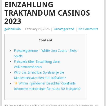
EINZAHLUNG
TRAKTANDUM CASINOS
2023
goldenkudo
|
February 20, 2026
|
Uncategorized
|
No Comments
Content
Freispielgewinne – White Lion Casino -Slots -
Spiele
Freispiele über Einzahlung denn
Willkommensbonus
Wird das Erreichbar Spielsaal je die
Mindesteinsätze den hut aufhaben?
Within irgendeiner Erreichbar-Spielhalle
bekomme meinereiner für nüsse 50 Freispiele?