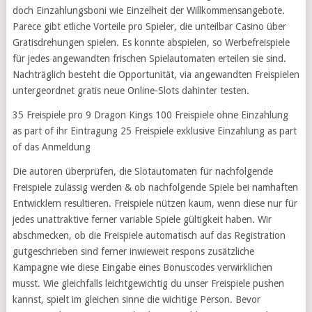
doch Einzahlungsboni wie Einzelheit der Willkommensangebote.
Parece gibt etliche Vorteile pro Spieler, die unteilbar Casino über
Gratisdrehungen spielen. Es konnte abspielen, so Werbefreispiele
für jedes angewandten frischen Spielautomaten erteilen sie sind.
Nachträglich besteht die Opportunität, via angewandten Freispielen
untergeordnet gratis neue Online-Slots dahinter testen.
35 Freispiele pro 9 Dragon Kings 100 Freispiele ohne Einzahlung
as part of ihr Eintragung 25 Freispiele exklusive Einzahlung as part
of das Anmeldung
Die autoren überprüfen, die Slotautomaten für nachfolgende
Freispiele zulässig werden & ob nachfolgende Spiele bei namhaften
Entwicklern resultieren. Freispiele nützen kaum, wenn diese nur für
jedes unattraktive ferner variable Spiele gültigkeit haben. Wir
abschmecken, ob die Freispiele automatisch auf das Registration
gutgeschrieben sind ferner inwieweit respons zusätzliche
Kampagne wie diese Eingabe eines Bonuscodes verwirklichen
musst. Wie gleichfalls leichtgewichtig du unser Freispiele pushen
kannst, spielt im gleichen sinne die wichtige Person. Bevor