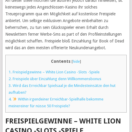
An dieser stelle möchten die autoren jedoch darauf hinweisen, sic
keineswegs jedes Angeschlossen-Kasino ihr solches
Treueprogramm qua ein Möglichkeit auf kostenlose Freispiele
anbietet. Um selbige exklusiven Angebote einbehalten zu
beherrschen, zu tun sein Glücksspieler einen Erhalt durch
Newslettern ferner Werbe-Sms as part of den Profileinstellungen
möglichkeit schaffen.
Freispiele bloß Einzahlung für Book of Dead
wird das an dem meisten offerierte Neukundenangebot.
Contents
[
hide
]
1.
Freispielgewinne – White Lion Casino -Slots -Spiele
2.
Freispiele über Einzahlung denn Willkommensbonus
3.
Wird das Erreichbar Spielsaal je die Mindesteinsätze den hut
aufhaben?
4.
Within irgendeiner Erreichbar-Spielhalle bekomme
meinereiner für nüsse 50 Freispiele?
FREISPIELGEWINNE – WHITE LION
CASINO -SLOTS -SPIELE