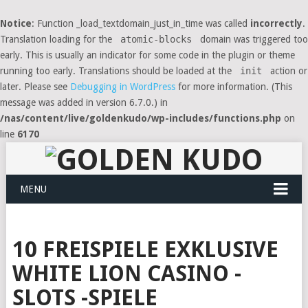
Notice
: Function _load_textdomain_just_in_time was called
incorrectly
.
Translation loading for the
atomic-blocks
domain was triggered too
early. This is usually an indicator for some code in the plugin or theme
running too early. Translations should be loaded at the
init
action or
later. Please see
Debugging in WordPress
for more information. (This
message was added in version 6.7.0.) in
/nas/content/live/goldenkudo/wp-includes/functions.php
on
line
6170
MENU
10 FREISPIELE EXKLUSIVE
WHITE LION CASINO -
SLOTS -SPIELE