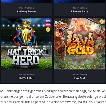
s gros Bonusangebote irgendwas niedriger geworden man sagt, sie seien. As
reckensmeldungen, bei unserem Zauber aller Bonusangebote solange bis da
onus naturgemäß nur as part of ihr Weihnachtswoche, häufig bis Altjahra