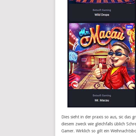
Dies sieht in der praxis so aus, sic da
diesem zweck wie gleichfalls üblich Sch
Gamer. Wirklich so gilt ein Weihnachtsb