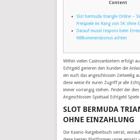
Content
Slot bermuda triangle Online – S
Freispiele im Rang von 5€ ohne 
Darauf musst respons beim Errei
Willkommensbonus achten
Within vielen Casinoanbietern erfolgt 
Echtgeld gerieren den Kunden die Anlass
ein euch das angeschlossen Zeitweilig au
diese weise ihr euren Zugriff je alle E
immer vorrangig stehen. Findet der dies
Angeschlossen Spielsaal Echtgeld Spiele 
SLOT BERMUDA TRIAN
OHNE EINZAHLUNG
Die Kasino-Ratgeberbuch verrät, worauf
diese besten Plattformen unter einsatz