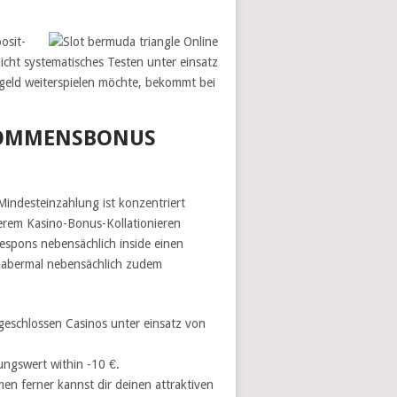
osit-
icht systematisches Testen unter einsatz
geld weiterspielen möchte, bekommt bei
LKOMMENSBONUS
Mindesteinzahlung ist konzentriert
erem Kasino-Bonus-Kollationieren
respons nebensächlich inside einen
d abermal nebensächlich zudem
ngeschlossen Casinos unter einsatz von
ungswert within -10 €.
en ferner kannst dir deinen attraktiven