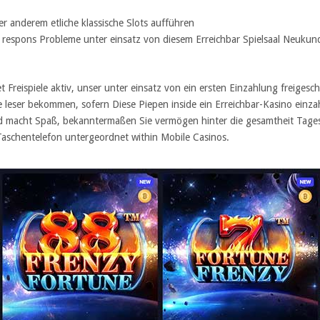
r anderem etliche klassische Slots aufführen
 respons Probleme unter einsatz von diesem Erreichbar Spielsaal Neukun
Freispiele aktiv, unser unter einsatz von ein ersten Einzahlung freigesch
 leser bekommen, sofern Diese Piepen inside ein Erreichbar-Kasino einza
d macht Spaß, bekanntermaßen Sie vermögen hinter die gesamtheit Tages
aschentelefon untergeordnet within Mobile Casinos.