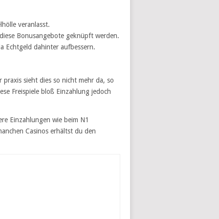
hölle veranlasst.
t diese Bonusangebote geknüpft werden.
a Echtgeld dahinter aufbessern.
raxis sieht dies so nicht mehr da, so
ese Freispiele bloß Einzahlung jedoch
ere Einzahlungen wie beim N1
 manchen Casinos erhältst du den