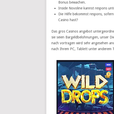
Bonus bewachen.
Inside Novoline kannst respons unte
Die Hilfe bekommst respons, sofern
Casino hast?
Das gros Casinos angebot untergeordnet 
sie seien Bargeldbelohnungen, unser Die
nach vortragen wird sehr angesehen an
nach Ihrem PC, Tablett unter anderem T