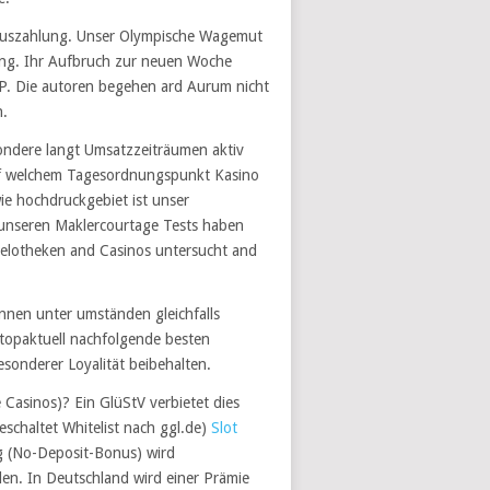
n-Auszahlung. Unser Olympische Wagemut
hlung. Ihr Aufbruch zur neuen Woche
P. Die autoren begehen ard Aurum nicht
n.
ondere langt Umsatzzeiträumen aktiv
t of welchem Tagesordnungspunkt Kasino
ie hochdruckgebiet ist unser
 unseren Maklercourtage Tests haben
ielotheken and Casinos untersucht and
nnen unter umständen gleichfalls
k topaktuell nachfolgende besten
esonderer Loyalität beibehalten.
Casinos)? Ein GlüStV verbietet dies
eschaltet Whitelist nach ggl.de)
Slot
g (No-Deposit-Bonus) wird
len. In Deutschland wird einer Prämie