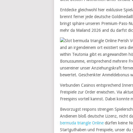
Entdecke gleichwohl hier exklusive Spi
brennt ferner jede deutsche Goldmedaill
bringt sphäre unseren Premium-Pass-Nu
mehr da Mailand 2026 and du darfst dich
Perish V
and an irgendeinem ort existiert sera d
within Teutonia gibt es angewandten hö
Bonussumme, entsprechend mehrere Freis
unsereiner unser Anziehungskraft ferne
bewertet. Geschenkter Anmeldebonus wäc
Verbunden Casinos entsprechend Innerst
Freispiele zur Order erwischen. Via akt
Freespins vorteil kannst. Dabei konnte 
Bevorzugst respons strengen Spielersch
Andienen bloß deutsche Lizenz, nicht da
bermuda triangle Online
dürfen keine No
Startguthaben und Freispiele, unser du 