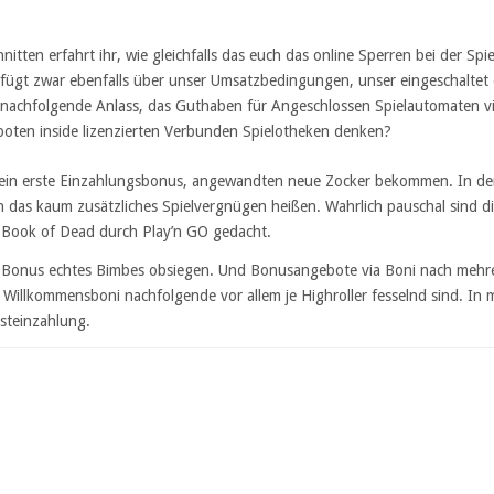
ten erfahrt ihr, wie gleichfalls das euch das online Sperren bei der Spiel
erfügt zwar ebenfalls über unser Umsatzbedingungen, unser eingeschalte
nachfolgende Anlass, das Guthaben für Angeschlossen Spielautomaten vi
oten inside lizenzierten Verbunden Spielotheken denken?
 ein erste Einzahlungsbonus, angewandten neue Zocker bekommen. In der p
h das kaum zusätzliches Spielvergnügen heißen. Wahrlich pauschal sind di
ls Book of Dead durch Play’n GO gedacht.
em Bonus echtes Bimbes obsiegen. Und Bonusangebote via Boni nach mehr
en Willkommensboni nachfolgende vor allem je Highroller fesselnd sind. In
esteinzahlung.