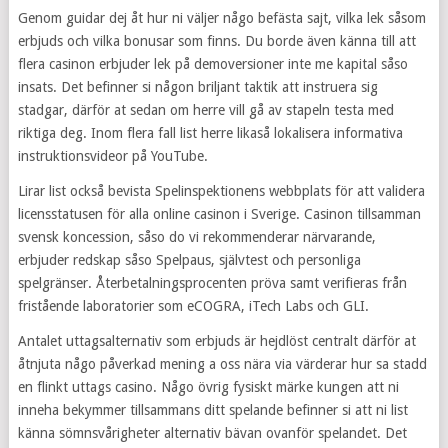
Genom guidar dej åt hur ni väljer någo befästa sajt, vilka lek såsom
erbjuds och vilka bonusar som finns. Du borde även känna till att
flera casinon erbjuder lek på demoversioner inte me kapital såso
insats. Det befinner si någon briljant taktik att instruera sig
stadgar, därför at sedan om herre vill gå av stapeln testa med
riktiga deg. Inom flera fall list herre likaså lokalisera informativa
instruktionsvideor på YouTube.
Lirar list också bevista Spelinspektionens webbplats för att validera
licensstatusen för alla online casinon i Sverige. Casinon tillsamman
svensk koncession, såso do vi rekommenderar närvarande,
erbjuder redskap såso Spelpaus, självtest och personliga
spelgränser. Återbetalningsprocenten pröva samt verifieras från
fristående laboratorier som eCOGRA, iTech Labs och GLI.
Antalet uttagsalternativ som erbjuds är hejdlöst centralt därför at
åtnjuta någo påverkad mening a oss nära via värderar hur sa stadd
en flinkt uttags casino. Någo övrig fysiskt märke kungen att ni
inneha bekymmer tillsammans ditt spelande befinner si att ni list
känna sömnsvårigheter alternativ bävan ovanför spelandet. Det