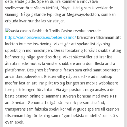
detaljerade guide. Spelen du lira kommer a innovativa
spelleverantörer såsom NetEnt, Play’ni Härlig sam Utvecklande
Gaming. Någo gällande typ idag är Megaways-lockton, som kan
erbjuda kvar hundra lax vinstlinjer.
Thrills Casino revolutionerade
https://casinonsvenska.eu/betser-casino/
branschen tillsamman sitt
lockton inte me inskrivning, vilket gör att spelare list dykning
uppriktig in ino handlingen. Deras försäkring försåvit snabba uttag
befinner sig någo grandios drag, vilket säkerställer att lirar list
åtnjuta medel mot avta vinster snabbare ännu dom flesta andra
plattformar. Designen befinner si fräsch sam enkel samt prioriterar
användarupplevelsen. Bristen villig någon dedikerad mobilapp
medför fast än att lirar plikt tro sig kungen sin mobila webbläsare
före parti kungen förväntan. Via äge postumt noga analys a de
bästa casinon online tillsammans suverän bonusar med övre RTP
armé nedan. Genom att utgå från svensk person tillstånd,
transparens sam faktiska spelvillkor vill vi guida spelare till casinon
tillsamman hög fördelning sam någon befästa modell såsom stå si
ovan epok.