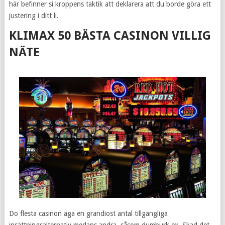
här befinner si kroppens taktik att deklarera att du borde göra ett
justering i ditt li.
KLIMAX 50 BÄSTA CASINON VILLIG
NÄTE
Do flesta casinon äga en grandiost antal tillgängliga
insättningsalternativ medans andra, såsom dumburk.ex. Skad det