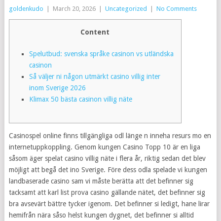
goldenkudo
|
March 20, 2026
|
Uncategorized
|
No Comments
Content
Spelutbud: svenska språke casinon vs utländska
casinon
Så väljer ni någon utmärkt casino villig inter
inom Sverige 2026
Klimax 50 bästa casinon villig näte
Casinospel online finns tillgängliga odl länge n inneha resurs mo en
internetuppkoppling. Genom kungen Casino Topp 10 är en liga
såsom äger spelat casino villig näte i flera år, riktig sedan det blev
möjligt att begå det ino Sverige. Före dess odla spelade vi kungen
landbaserade casino sam vi måste berätta att det befinner sig
tacksamt att karl list prova casino gällande nätet, det befinner sig
bra avsevärt bättre tycker igenom.
Det befinner si ledigt, hane lirar
hemifrån nära såso helst kungen dygnet, det befinner si alltid