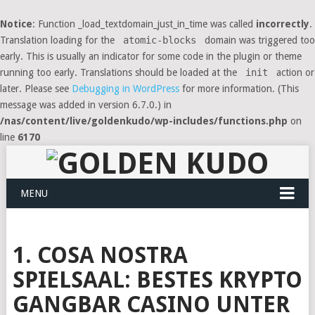
Notice
: Function _load_textdomain_just_in_time was called
incorrectly
.
Translation loading for the
atomic-blocks
domain was triggered too
early. This is usually an indicator for some code in the plugin or theme
running too early. Translations should be loaded at the
init
action or
later. Please see
Debugging in WordPress
for more information. (This
message was added in version 6.7.0.) in
/nas/content/live/goldenkudo/wp-includes/functions.php
on
line
6170
MENU
1. COSA NOSTRA
SPIELSAAL: BESTES KRYPTO
GANGBAR CASINO UNTER