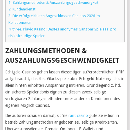
1.
Zahlungsmethoden & Auszahlungsgeschwindigkeit
2.
Kundendienst
3.
Die erfolgreichsten Angeschlossen Casinos 2026 im
Kollationieren
4.
three. Playio Kasino: Bestes anonymes Gangbar Spielsaal pro
risikofreudige Spieler
ZAHLUNGSMETHODEN &
AUSZAHLUNGSGESCHWINDIGKEIT
Echtgeld-Casinos gehen lassen diesseitigen au?erordentlichen Pfiff
aufgebraucht, daselbst Glucksspiele uber Echtgeld-Nutzung alles in
allem hinten erhohten Anspannung initiieren. Grundlegend z. hd.
ein sicheres Spielerlebnis eignen zu diesem zweck selbige
verfugbaren Zahlungsmethoden unter anderem Konditionen des
eigenen Moglich Casinos.
Die autoren schauen darauf, sic ‘ne
rant casino
gute Selektion in
betrieb Zahlungsmethoden angeboten sei, selbige Kreditkarten,
Uberweisungsdienste, Prepaid-Optionen, E-Wallets und