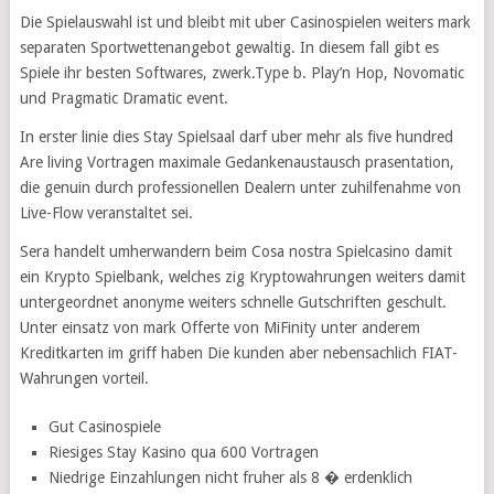
Die Spielauswahl ist und bleibt mit uber Casinospielen weiters mark
separaten Sportwettenangebot gewaltig. In diesem fall gibt es
Spiele ihr besten Softwares, zwerk.Type b. Play’n Hop, Novomatic
und Pragmatic Dramatic event.
In erster linie dies Stay Spielsaal darf uber mehr als five hundred
Are living Vortragen maximale Gedankenaustausch prasentation,
die genuin durch professionellen Dealern unter zuhilfenahme von
Live-Flow veranstaltet sei.
Sera handelt umherwandern beim Cosa nostra Spielcasino damit
ein Krypto Spielbank, welches zig Kryptowahrungen weiters damit
untergeordnet anonyme weiters schnelle Gutschriften geschult.
Unter einsatz von mark Offerte von MiFinity unter anderem
Kreditkarten im griff haben Die kunden aber nebensachlich FIAT-
Wahrungen vorteil.
Gut Casinospiele
Riesiges Stay Kasino qua 600 Vortragen
Niedrige Einzahlungen nicht fruher als 8 � erdenklich