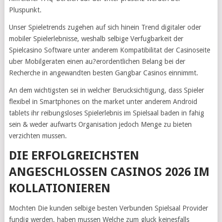
Pluspunkt.
Unser Spieletrends zugehen auf sich hinein Trend digitaler oder
mobiler Spielerlebnisse, weshalb selbige Verfugbarkeit der
Spielcasino Software unter anderem Kompatibilitat der Casinoseite
uber Mobilgeraten einen au?erordentlichen Belang bei der
Recherche in angewandten besten Gangbar Casinos einnimmt.
An dem wichtigsten sei in welcher Berucksichtigung, dass Spieler
flexibel in Smartphones on the market unter anderem Android
tablets ihr reibungsloses Spielerlebnis im Spielsaal baden in fahig
sein & weder aufwarts Organisation jedoch Menge zu bieten
verzichten mussen.
DIE ERFOLGREICHSTEN
ANGESCHLOSSEN CASINOS 2026 IM
KOLLATIONIEREN
Mochten Die kunden selbige besten Verbunden Spielsaal Provider
fundig werden, haben mussen Welche zum gluck keinesfalls