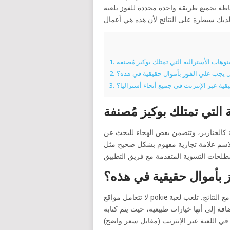
ة تجميع طريقة واحدة محددة للفوز بلعبة
وهات الأسترالية التي تمتلك بوكيز مُصنفة
1.
 يجب علي الفوز بأموال حقيقية في هذه؟
2.
 عبر الإنترنت في جميع أنحاء أستراليا؟
3.
 التي تمتلك بوكيز مُصنفة
ية كالخنازير، وتتضمن بعض الهجاء للبحث عن
ل “BetSoft Casino” أو “Playson Gambling Enterprise” مفيدًا للكازينو، مما
 بأموال حقيقية في هذه؟
لا تتعامل مواقع pokie عبر الإنترنت هذه مع النتائج. تلعب لعبة pokies العادلة مع RNGs الموثوقة، وكلها تطورات مستقلة، تمامًا مثل تمرير تمريرة لا يمكنك التلاعب بها،
أنها خيارات طبيعية، حيث يتم كتابة RTP بواسطة استوديو الألعاب عبر الإنترنت. تسمح لك عمليات الشراء الإضافية بنسيان الزغب ويمكنك الانغماس