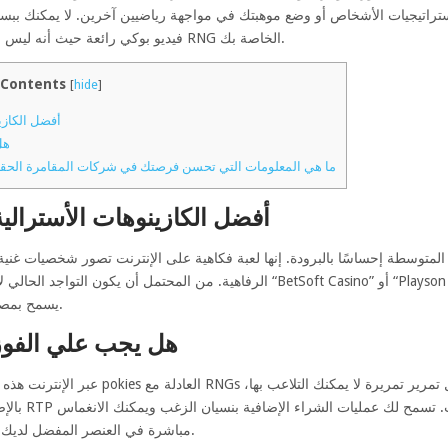
راتيجيات الأشخاص أو وضع موهبتك في مواجهة رياضيين آخرين. لا يمكنك ببساط
فيديو بوكي رائعة حيث أنه ليس لديك سيطرة على النتائج لأن هذه هي أعمال RNG الخاصة بك.
Contents
[
hide
]
أفضل الكازين
هل
ما هي المعلومات التي تحسن فرصتك في شركات المقامرة الحقيقية
أفضل الكازينوهات الأسترالية
ى المتوسطة إحساسًا بالبرودة. إنها لعبة فكاهية على الإنترنت تصور شخصيات غن
الرفاهية. من المحتمل أن يكون التواجد الحالي لاسم علامة تجارية مفهوم بشكل صحيح مث
يسمح بمصطلحات التسوية المتقدمة مع فريق التطبيق.
هل يجب علي الفوز
بالإضافة إلى 
مباشرة في العنصر المفضل لديك في اللعبة عبر الإنترنت (مقابل سعر واضح).