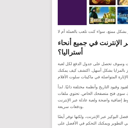
الإنترنت في جميع أنحاء
أستراليا؟
 لعبة pokies عبر الإنترنت من Gambino Harbors. لكل بوكي مجاني عبر الإنترنت، تتمتع القارة
ز بالمزايا بشكل أسهل. اكتشف كيف يمكنك
وقيود التاريخ وأنظمة مختلفة ذاتيًا. ابدأ
سوى فتح متصفحك الخاص. تحتوي ملفات pokies على
إضافية واضحة ولعبة عادلة عبر الإنترنت
ودفعات سريعة.
ل البوكيز عبر الإنترنت، ولكنها توفر أيضًا
ي التطوير ويمكنك التحكم في الأفضل على