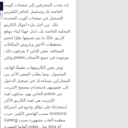
إنه يجذب المحترفين إلى صفحات الويب
الخاصة بك وستعمل كحافز للكثيرين
للتسجيل في صفحات الويب المحددة
تلك. من أجل ملء أموال الكازينو
المحلية الخاصة بك، ابذل جهدًا لبناء موقع
كازينو. غالبًا ما يتم تصنيفها نظرًا لحجم
مخططات الأجور وعروض المكافآت
المضافة. بعض الناس لا يعرفون ذلك،
ولكن pokies موجودة في جميع الأصناف.
توفر بعض الكازينوهات تطبيقًا للهاتف
المحمول، بينما يطلب البعض الآخر من
المشاركين مساعدتك في تسجيل الدخول
إلى عضويتهم باستخدام متصفح الإنترنت
الخاص بهم. ستكون لعبة pokies عبر
الإنترنت هي لعبة الكازينو الأكثر
استخدامًا على نطاق واسع في أستراليا
بسبب الهامش الكبير. جرب Aristocrat
Gaming منظمة ألعاب مشهورة بسبب
ألعابها الشهيرة pokie، مثل King of