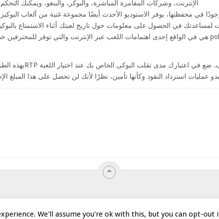
الإنترنت، وشركات المقامرة المباشرة، والبوكر، والبنغو، ويمكنك التحكم
ا. إلى جانب 90 عنوانًا موجودًا في محفظتها، يوفر الاستوديو الأحدث أيضًا مجموعة غنية من ألعا
 لمساعدتك في الحصول على معلومات حول تاريخ لعبتك أثناء الاستمتاع بالبوكيز
بهذه الطريقة، ستتمكن من تج
ラインスロット
ルーレット
バカラ
無料ゲーム
バンキング
xperience. We'll assume you're ok with this, but you can opt-out i