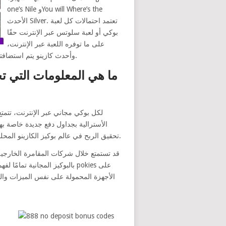
one’s Nile وYou will Where’s the
الأحدث Silver. تعتمد احتمالات كل لعبة
بوكي أو لعبة سلوتس عبر الإنترنت حقًا
على ما توفره اللعبة عبر الإنترنت،
وأحدث كازينو يتم استضافته من، وارتفاع الجائزة الكبرى. العمل المشهور هو أنه ممتع ويمكنك لعب البوكيز بشكل ممتع، سواء كنت تلعب بالعملة أم لا.
ما هي المعلومات التي ت
الأسترالية بجداول دفع جديدة خاصة 
تحقيق الربح في عالم بوكيز الكازينو المحلي عبر الإنترنت – حيث يجتمع 777 منفذًا أسطوريًا دون عناء من أجل الاستمتاع بالإثارة المتواصلة في ماكينات سلوت الأفلام.
قد تستمتع خلال شركات المقامرة الخارجية ا
بالبوكيز المجانية تمامًا لفه
الأجهزة المحمولة على نفس الميزات وا
و