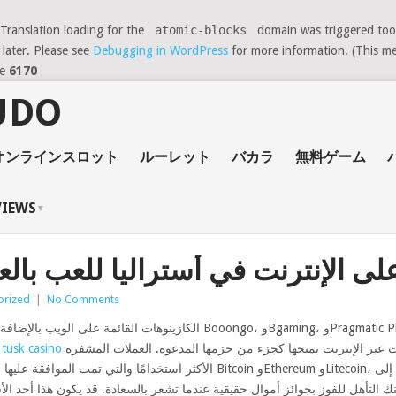
 Translation loading for the
atomic-blocks
domain was triggered too e
 later. Please see
Debugging in WordPress
for more information. (This me
ne
6170
オンラインスロット
ルーレット
バカラ
無料ゲーム
VIEWS
ى الإنترنت في أستراليا للعب بالعملة 
orized
|
No Comments
الكازينوهات القائمة على الويب بالإضافة إلى الشراكة التي لديها تنظيم تطبي
ت عبر الإنترنت بمنحها كجزء من حزمها المدعوة. العملات المشفرة
التي تحظى بشرف كبير
لتأهل للفوز بجوائز أموال حقيقية عندما تشعر بالسعادة. قد يكون هذا أحد الأس