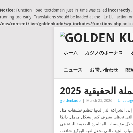
Notice
: Function _load_textdomain_just_in_time was called
incorrectly
.
running too early. Translations should be loaded at the
init
action or
/nas/content/live/goldenkudo/wp-includes/functions.php
on li
ホーム
カジノのボーナス
ニュース
お問い合わせ
RE
الحقيقية 2025
goldenkudo
|
March 25, 2026
|
Uncateg
قات مثل Booongo، وBgaming، وPragmatic Play، وغيرها الكثير لتشغيل دورات الشبكة
 بشكل مذهل. دائمًا
باب الجيدة التي تجعل لعبة البوكيز شائعة،