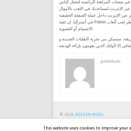
 في منصات المراهنة الرياضية لتجعل الناس
ب البوكيز عبر الإنترنت لمساعدتك في اللعب بالأموال
 عبر الإنترنت داخل عملة الصفقة الحقيقية
في أستراليا. إن لعبة Pokies هي في الواقع إحدى اهتمامات اللعب عبر الإنترنت والتي توفر للمحترفين خطر لعب ألعاب pokies المفضلة عبر الإنترنت دون الحاجة إلى
الانضمام أو العضوية.
ربة التقلبات الجديدة وRTP أيضًا منذ فهم أبعاد المشاركة ويمكنك اللعب. ضع في اعتبارك مدى تقلب البوكى الخاص بك عند اختيار اللعبة
goldenkudo
© 2026
GOLDEN KUDO
.
ホーム
カジノのボーナス
オン
This website uses cookies to improve your e