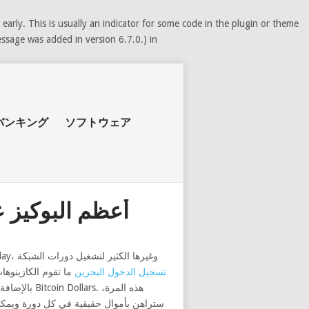
arly. This is usually an indicator for some code in the plugin or theme
ssage was added in version 6.7.0.) in
バンキング
ソフトウェア
أعظم البوكيز عل
tusk casino تسجيل الدخول البحرين
ما تقوم الكازينوها
هذه المرة،
الأكثر استخدامًا والتي تمت الموافقة عليها خلال مؤسسات المقامرة الصديقة للبيئة هي Bitcoin وEthereum وLitecoin، بالإضافة إلى Bitcoin Dollars.
ستراهن بأموال حقيقية في كل دورة ويمكنك ا