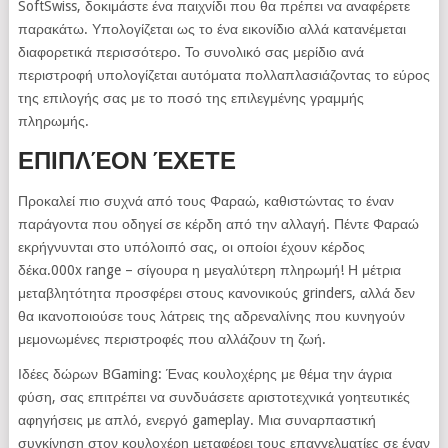
SoftSwiss, δοκιμάστε ένα παιχνίδι που θα πρέπει να αναφέρετε
παρακάτω. Υπολογίζεται ως το ένα εικονίδιο αλλά κατανέμεται
διαφορετικά περισσότερο. Το συνολικό σας μερίδιο ανά
περιστροφή υπολογίζεται αυτόματα πολλαπλασιάζοντας το εύρος
της επιλογής σας με το ποσό της επιλεγμένης γραμμής
πληρωμής.
ΕΠΙΠΛΈΟΝ ΈΧΕΤΕ
Προκαλεί πιο συχνά από τους Φαραώ, καθιστώντας το έναν
παράγοντα που οδηγεί σε κέρδη από την αλλαγή. Πέντε Φαραώ
εκρήγνυνται στο υπόλοιπό σας, οι οποίοι έχουν κέρδος
δέκα.000x range – σίγουρα η μεγαλύτερη πληρωμή! Η μέτρια
μεταβλητότητα προσφέρει στους κανονικούς grinders, αλλά δεν
θα ικανοποιούσε τους λάτρεις της αδρεναλίνης που κυνηγούν
μεμονωμένες περιστροφές που αλλάζουν τη ζωή.
Ιδέες δώρων BGaming: Ένας κουλοχέρης με θέμα την άγρια ​​
φύση, σας επιτρέπει να συνδυάσετε αριστοτεχνικά γοητευτικές
αφηγήσεις με απλό, ενεργό gameplay. Μια συναρπαστική
συγκίνηση στον κουλοχέρη μεταφέρει τους επαγγελματίες σε έναν