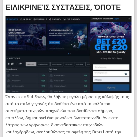
ΕΙΛΙΚΡΙΝΕΊΣ ΣΥΣΤΆΣΕΙΣ, ΌΠΟΤΕ
Όταν είστε SoftSwiss, θα λάβετε μεγάλο μέρος της κάλυψής τους
από το απλό γεγονός ότι διαθέτει ένα από τα καλύτερα
συστήματα τυχερών παιχνιδιών που διατίθενται σήμερα,
επιπλέον, δημιουργεί ένα μοναδικό βιντεοπαιχνίδι. Αν είστε
λάτρεις των γρήγορων, διασκεδαστικών παιχνιδιών
κουλοχέρηδων, ακολουθώντας τα οφέλη της Desert από την