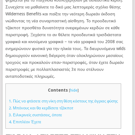
φημίζεται για τα παιχνίδια κουλοχέρηδων με δελεαστικά κέρδη.
Συνεχίστε να μαθαίνετε το δικό μας λεπτομερές σχόλιο θέσης
Wilderness Benefits και παίξτε την νεότερη δωρεάν έκδοση
νιώθοντας τη νέα συναρπαστική αίσθηση. Το προοδευτικό
τζάκποτ προσθέτει δυνατότητα ονειρεμένων κερδών σε κάθε
περιστροφή. Ξεχάστε το αν θέλετε προοδευτικά τρισδιάστατα
γραφικά και κινούμενα γραφικά – τα νέα γραφικά του 2008 σας
ενημερώνουν φυσικά για την ηλικία τους. Τα διευρυνόμενα wilds
δημιουργούν κανονική διέγερση όταν ολοκληρώνουν μεσαίους
τροχούς και προκαλούν επαν-περιστροφές, όταν έχετε δωρεάν
περιστροφές με πολλαπλασιαστές 3x που στέλνουν
ανταποδοτικές πληρωμές.
Contents
[
hide
]
1.
Πώς να φτάσετε στη νίκη στη θέση κόστους της άγριας φύσης
2.
Μπόνους και θα κερδίσετε τζάκποτ
3.
Ειλικρινείς συστάσεις, όποτε
4.
Επιπλέον Έχετε