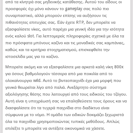
από τα κίνητρά σας μηδενικής κατάθεσης. Αυτού του είδους οι
προσφορές όχι μόνο κάνουν το gameplay σας πολύ πιο
συναρπαστικό, αλλά μπορούν επίσης να αυξήσουν τις
πιθανότητες επιτυχίας σας. Εάν έχετε RTP, δεν μπορείτε να
εξασφαλίσετε νίκες, αυτό παρέχει μια γενική ιδέα για την ισότητα
ενός καλού slot. Για λεπτομερείς πληροφορίες σχετικά με όλα τα
πιο πρόσφατα μπόνους καζίνο και τις μοναδικές σας καμπάνιες,
καθώς και τα κριτήρια στοιχηματισμού, επισκεφθείτε την
ιστοσελίδα μας για το καζίνο.
Μπορείτε ακόμη και να εξασφαλίσετε μια αρκετά καλή νίκη 800x
για όσους βαθμολογούν τέσσερα από μια ποικιλία από το
ολοκαίνουργιο wild. Αυτό το βιντεοπαιχνίδι έχει μια μορφή που
γενικά θεωρείται λίγο από παλιά. Ανεξάρτητο σύστημα
αξιολόγησης θέσης που λειτουργεί από τους ειδικούς του τζόγου.
Αυτή είναι η υποχρέωσή σας να επαληθεύσετε τους όρους και να
διασφαλίσετε ότι τα τυχερά παιχνίδια στο διαδίκτυο είναι
σύμφωνα με το νόμο. Η ομάδα των ειδικών δοκιμάζει ξεχωριστά
όλα τα παιχνίδια χρησιμοποιώντας τυπικές μεθόδους. Απλώς
επιλέξτε τι μπορείτε να αντέξετε οικονομικά να χάσετε.