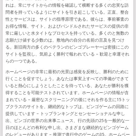
れは、常にサイトからの情報を確認して横断する多くの忠実な訪
問者を持っているようにサイトを引き起こしている。正直、整合
性とサービスは、サイトの指導原理である。彼らは、事前審査の
お得な情報、サイト、およびバンドルされたサービスの提供の非
常に厳しいと水タイトなプロセスを持っている。多くのと無数の
志願だけ値する少数のは、敷地内の自分の名前の言及を見つけ
る。新旧両方の多くのベテランのビンゴプレーヤーは密接にこの
サイトを監視し、気前よく勝利で報われている – 歓迎と幸運それ
らの一つである。
ホームページの非常に最初の光景は感覚を反映し、勝利のために
行くことを促すでしょう。あなたは事実上すべての準備ができて
いると熱心にしようとしたことを待っている、あなたが勝利を獲
得することを可能テストされています。ホームページの情報が含
まれている – 厳密なスクリーニングの後にそれを作る主に15トッ
プクラスのサイトを、継続的なトップは、ビンゴゲームの回路に
提供しています – トップランキングとセンセーショナルな申し
出、ビンゴの世界の出来事ニュース、行の先頭の25を一般的な一
日のほとんどの有利な申し出、さまざまな継続的なビンゴゲーム
のレビューがあります – 推測で進行中のゲームの35。ホームペー