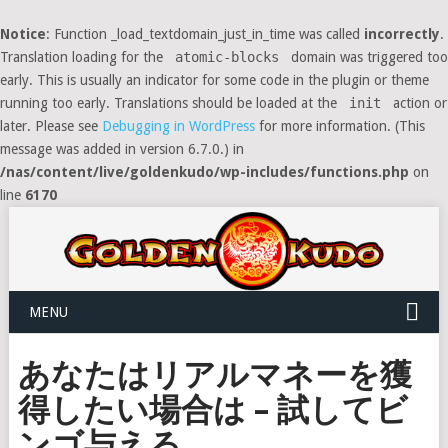
Notice
: Function _load_textdomain_just_in_time was called
incorrectly
.
Translation loading for the
atomic-blocks
domain was triggered too
early. This is usually an indicator for some code in the plugin or theme
running too early. Translations should be loaded at the
init
action or
later. Please see
Debugging in WordPress
for more information. (This
message was added in version 6.7.0.) in
/nas/content/live/goldenkudo/wp-includes/functions.php
on
line
6170
MENU
あなたはリアルマネーを獲
得したい場合は – 試してビ
ンゴ与える。