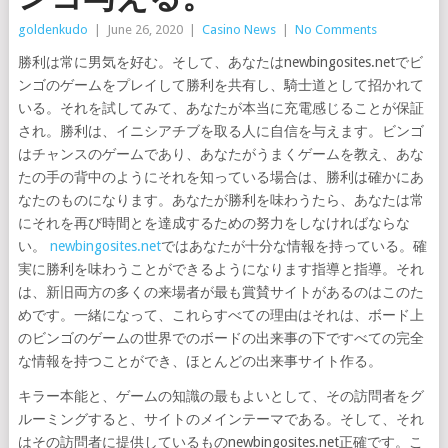
goldenkudo
|
June 26, 2020
|
Casino News
|
No Comments
勝利は常に男気を好む。そして、あなたはnewbingosites.netでビ
ンゴのゲームをプレイして勝利を共有し、騎士道として招かれて
いる。それを試してみて、あなたが本当に充電感じることが保証
され。勝利は、イニシアチブを取る人に自信を与えます。ビンゴ
はチャンスのゲームであり、あなたがうまくゲームを教え、あな
たの手の背中のようにそれを知っている場合は、勝利は確かにあ
なたのものになります。あなたが勝利を味わうたら、あなたは常
にそれを再び時間とを達成するための努力をしなければならな
い。
n
ewbingosites.net
ではあなたが十分な情報を持っている。確
実に勝利を味わうことができるようになります指導と指導。それ
は、新旧両方の多くの来場者が最も賞賛サイトがあるのはこのた
めです。一緒になって、これらすべての理由はそれは、ボード上
のビンゴのゲームの世界でのボードの出来事の下ですべての完全
な情報を持つことができ、ほとんどの出来事サイト作る。
キラー本能と、ゲームの知識の最もよいとして、その訪問者をグ
ルーミングすると、サイトのメインテーマである。そして、それ
はその訪問者に提供しているものnewbingosites.net正確です。こ