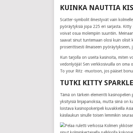
KUINKA NAUTTIA KI
Scatter-symbolit ilmestyvät vain kolmelle k
pyöräytyksiä jopa 225 eri sarjasta. Kitty
voivat osua molempiin suuntiin. Meinaan,
saavat sinut tuntemaan olosi kuin olisi
prosenttisesti ilmaiseen pyöräytykseen, 
Kun tarjolla on useita kasinoita, miten 
vedonlyöjiä! Sen verkkosivuilla on oma oh
To your Ritz -muotoon, jos pääset bonusl
TUTKI KITTY SPARKL
Tämä on tärkein elementti kasinopelien po
yksityisiä linjapanoksia, mutta siinä on 
loistava kasinopokeripeli kuvakkeilla As
käsilaukun sinulle toisen lemmikin seuraa
Kolmen ykkösen 
sinut kolminkertaisella palkkiolla kokona