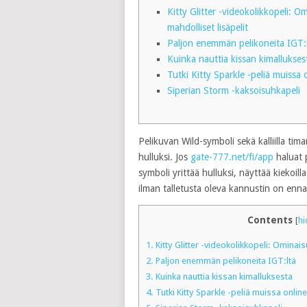
Kitty Glitter -videokolikkopeli: O
mahdolliset lisäpelit
Paljon enemmän pelikoneita IGT:
Kuinka nauttia kissan kimallukses
Tutki Kitty Sparkle -peliä muissa 
Siperian Storm -kaksoisuhkapeli
Pelikuvan Wild-symboli sekä kalliilla ti
hulluksi. Jos
gate-777.net/fi/app
haluat p
symboli yrittää hulluksi, näyttää kiekoilla
ilman talletusta oleva kannustin on ennak
Contents
[
hi
1.
Kitty Glitter -videokolikkopeli: Ominais
2.
Paljon enemmän pelikoneita IGT:ltä
3.
Kuinka nauttia kissan kimalluksesta
4.
Tutki Kitty Sparkle -peliä muissa onlin