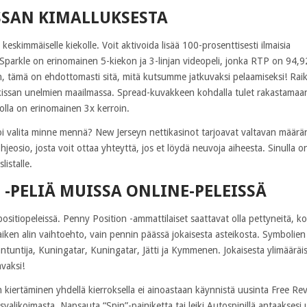
SSAN KIMALLUKSESTA
eskimmäiselle kiekolle. Voit aktivoida lisää 100-prosenttisesti ilmaisia ​​
 Sparkle on erinomainen 5-kiekon ja 3-linjan videopeli, jonka RTP on 94,92
 tämä on ehdottomasti sitä, mitä kutsumme jatkuvaksi pelaamiseksi! Raikka
t kissan unelmien maailmassa. Spread-kuvakkeen kohdalla tulet rakastama
jolla on erinomainen 3x kerroin.
voi valita minne mennä? New Jerseyn nettikasinot tarjoavat valtavan määrän
jeosio, josta voit ottaa yhteyttä, jos et löydä neuvoja aiheesta. Sinulla o
istalle.
E -PELIÄ MUISSA ONLINE-PELEISSÄ
sitiopeleissä. Penny Position -ammattilaiset saattavat olla pettyneitä, kos
kaiken alin vaihtoehto, vain pennin päässä jokaisesta asteikosta. Symbolie
iantuntija, Kuningatar, Kuningatar, Jätti ja Kymmenen. Jokaisesta ylimääräi
vaksi!
kiertäminen yhdellä kierroksella ei ainoastaan ​​käynnistä uusinta Free R
isvalikoimasta. Napsauta “Spin”-painiketta tai leiki Autospinillä antaaksesi