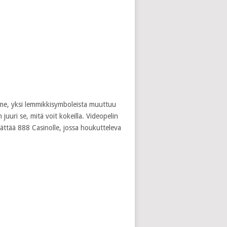
olme, yksi lemmikkisymboleista muuttuu
n juuri se, mitä voit kokeilla. Videopelin
idättää 888 Casinolle, jossa houkutteleva