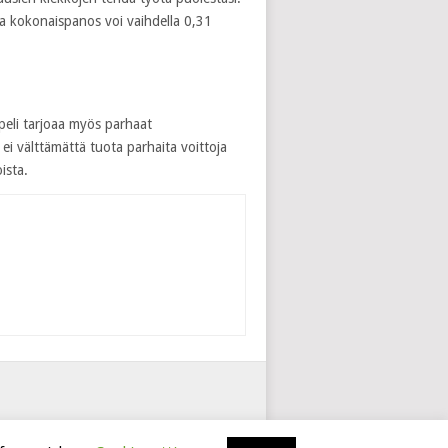
ssa kokonaispanos voi vaihdella 0,31
 peli tarjoaa myös parhaat
ei välttämättä tuota parhaita voittoja
ista.
ソフトウェア
ニュース