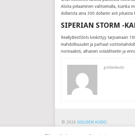
Aloita pelaaminen valitsemalla, kuinka m
dollarista aina 300 dollariin asti jokaist
SIPERIAN STORM -K
ReallyBestSlots keskittyy tarjoamaan 100-
mahdollisuudet ja parhaat voittomahdolli
normaalisti, alhaisen volatiliteetin ja e
goldenkudo
© 2026
GOLDEN KUDO
.
ホーム
カジノのボーナス
オン