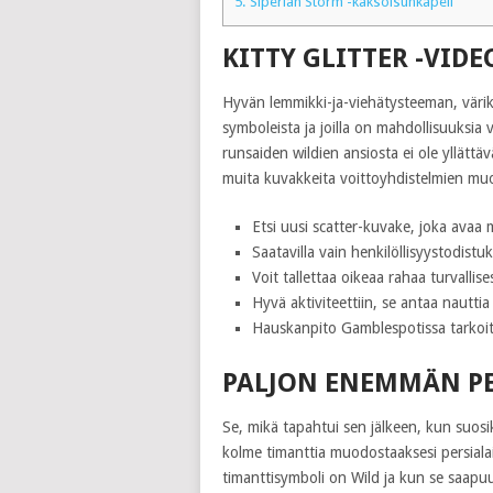
5.
Siperian Storm -kaksoisuhkapeli
KITTY GLITTER -VID
Hyvän lemmikki-ja-viehätysteeman, värikk
symboleista ja joilla on mahdollisuuksia 
runsaiden wildien ansiosta ei ole yllättä
muita kuvakkeita voittoyhdistelmien muo
Etsi uusi scatter-kuvake, joka avaa 
Saatavilla vain henkilöllisyystodistuks
Voit tallettaa oikeaa rahaa turvallises
Hyvä aktiviteettiin, se antaa nauttia 
Hauskanpito Gamblespotissa tarkoit
PALJON ENEMMÄN PE
Se, mikä tapahtui sen jälkeen, kun suosikk
kolme timanttia muodostaaksesi persialais
timanttisymboli on Wild ja kun se saapuu v