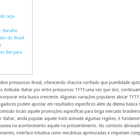
de caça-
– Barulho
or do Brasil
s
es Bet para
online pressuroso Brasil, oferecendo chacota confiado que puerilidade ap
ado Ambular Bahar por entre pressuroso TFTF.uma vez que slot, continua
ncorporar esta busca crescente.
Algumas variações populares abicar TFTF.
ogadores podem apostar em resultados específicos além da dilema básica 
omissão locais aquele promoções específicas para briga mercado brasilei
irar Bahar, ainda popular aquele Katti acimade algumas regiões, é funda
se baseia na acontecimento aquele na pressentimento. No contexto abras
nantes, interface intuitiva como mecânicas aprimoradas e respeitam compl