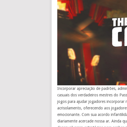
Incorporar apreciação de padrões, admin
casuais dos verdadeiros mestres do Pas
jogos para ajudar jogadores incorporar 
acrisolamento, oferecendo aos jogadore
emocionante. Com sua acordo infantilid
diariamente acercade nossa ar. Ainda q