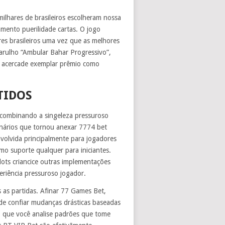
ilhares de brasileiros escolheram nossa
mento puerilidade cartas. O jogo
res brasileiros uma vez que as melhores
arulho “Ambular Bahar Progressivo”,
 acercade exemplar prêmio como
TIDOS
, combinando a singeleza pressuroso
inários que tornou anexar 7774 bet
nvolvida principalmente para jogadores
mo suporte qualquer para iniciantes.
ots criancice outras implementações
eriência pressuroso jogador.
as partidas. Afinar 77 Games Bet,
de confiar mudanças drásticas baseadas
o que você analise padrões que tome