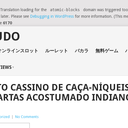
 Translation loading for the
atomic-blocks
domain was triggered too e
 later. Please see
Debugging in WordPress
for more information. (This me
ne
6170
オンラインスロット
ルーレット
バカラ
無料ゲーム
VIEWS
 CASSINO DE CAÇA-NÍQUEI
CARTAS ACOSTUMADO INDIAN
orized
|
No Comments