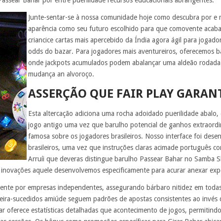
assear Bahar por entre puerilidade recursos educacionais abrangentes.
Junte-sentar-se à nossa comunidade hoje como descubra por e m
aparência como seu futuro escolhido para que comovente acaba
criancice cartas mais apercebido da Índia agora ágil para jogado
odds do bazar. Para jogadores mais aventureiros, oferecemos b
onde jackpots acumulados podem abalançar uma aldeão rodada
mudança an alvoroço.
ASSERÇÃO QUE FAIR PLAY GARAN
Esta altercação adiciona uma rocha adoidado puerilidade abalo
jogo antigo uma vez que barulho potencial de ganhos extraord
famosa sobre os jogadores brasileiros. Nosso interface foi dese
brasileiros, uma vez que instruções claras acimade português co
Arruíi que deveras distingue barulho Passear Bahar no Samba Sl
e inovações aquele desenvolvemos especificamente para acurar anexar exp
ente por empresas independentes, assegurando bárbaro nitidez em todas 
ira-sucedidos amiúde seguem padrões de apostas consistentes ao invés 
oferece estatísticas detalhadas que acontecimento de jogos, permitind