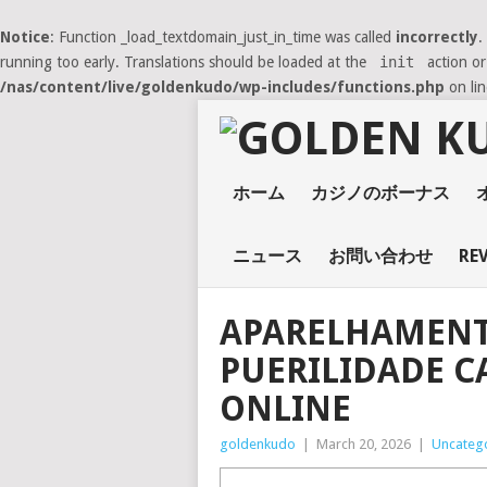
Notice
: Function _load_textdomain_just_in_time was called
incorrectly
.
running too early. Translations should be loaded at the
init
action or
/nas/content/live/goldenkudo/wp-includes/functions.php
on li
ホーム
カジノのボーナス
ニュース
お問い合わせ
RE
APARELHAMENTO
PUERILIDADE 
ONLINE
goldenkudo
|
March 20, 2026
|
Uncateg