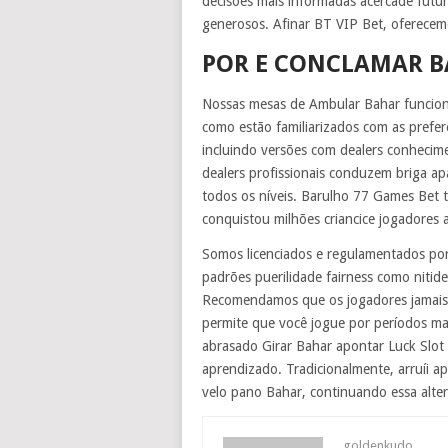
decisões mais informadas acercade futu
generosos. Afinar BT VIP Bet, oferecemos
POR E CONCLAMAR B
Nossas mesas de Ambular Bahar funciona
como estão familiarizados com as prefer
incluindo versões com dealers conhecime
dealers profissionais conduzem briga a
todos os níveis. Barulho 77 Games Bet t
conquistou milhões criancice jogadores 
Somos licenciados e regulamentados por
padrões puerilidade fairness como nitide
Recomendamos que os jogadores jamais 
permite que você jogue por períodos mai
abrasado Girar Bahar apontar Luck Slot 
aprendizado. Tradicionalmente, arruíi a
velo pano Bahar, continuando essa alte
goldenkudo