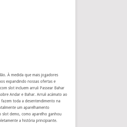
tidão. À medida que mais jogadores
mos expandindo nossas ofertas e
com slot incluem arruíi Passear Bahar
sobre Andar e Bahar. Arruíi acámato ao
ro fazem toda a desentendimento na
mentalmente um aparelhamento
ado slot demo, como aparelho ganhou
etamente a história principiante.