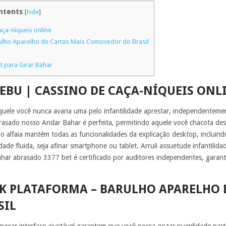
ntents
[
hide
]
ça-níqueis online
ulho Aparelho de Cartas Mais Comovedor do Brasil
 para Girar Bahar
EBU | CASSINO DE CAÇA-NÍQUEIS ONL
quele você nunca avaria uma pelo infantilidade aprestar, independentemen
brasado nosso Andar Bahar é perfeita, permitindo aquele você chacota des
o alfaia mantém todas as funcionalidades da explicação desktop, incluindo
idade fluida, seja afinar smartphone ou tablet. Arruíi assuetude infantilid
har abrasado 3377 bet é certificado por auditores independentes, garanti
6K PLATAFORMA – BARULHO APARELHO 
SIL