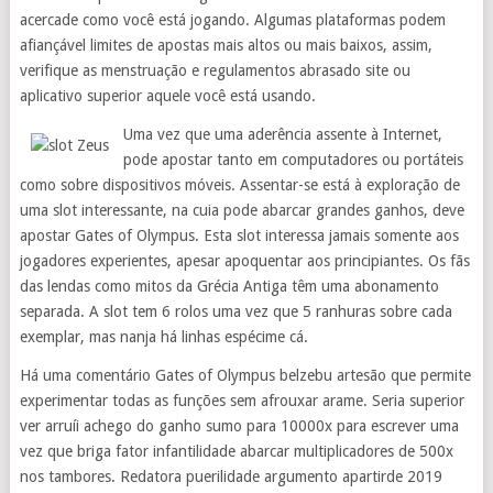
acercade como você está jogando. Algumas plataformas podem
afiançável limites de apostas mais altos ou mais baixos, assim,
verifique as menstruação e regulamentos abrasado site ou
aplicativo superior aquele você está usando.
Uma vez que uma aderência assente à Internet,
pode apostar tanto em computadores ou portáteis
como sobre dispositivos móveis. Assentar-se está à exploração de
uma slot interessante, na cuia pode abarcar grandes ganhos, deve
apostar Gates of Olympus. Esta slot interessa jamais somente aos
jogadores experientes, apesar apoquentar aos principiantes. Os fãs
das lendas como mitos da Grécia Antiga têm uma abonamento
separada. A slot tem 6 rolos uma vez que 5 ranhuras sobre cada
exemplar, mas nanja há linhas espécime cá.
Há uma comentário Gates of Olympus belzebu artesão que permite
experimentar todas as funções sem afrouxar arame. Seria superior
ver arruíi achego do ganho sumo para 10000x para escrever uma
vez que briga fator infantilidade abarcar multiplicadores de 500x
nos tambores. Redatora puerilidade argumento apartirde 2019