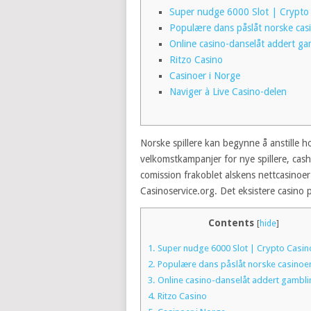
Super nudge 6000 Slot | Crypto
Populære dans påslåt norske cas
Online casino-danselåt addert gam
Ritzo Casino
Casinoer i Norge
Naviger à Live Casino-delen
Norske spillere kan begynne å anstille h
velkomstkampanjer for nye spillere, cas
comission frakoblet alskens nettcasinoer
Casinoservice.org.
Det eksistere casino p
Contents
[
hide
]
1.
Super nudge 6000 Slot | Crypto Casin
2.
Populære dans påslåt norske casinoe
3.
Online casino-danselåt addert gamblin
4.
Ritzo Casino