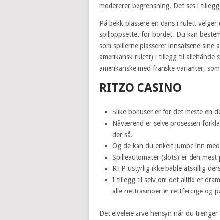
modererer begrensning. Det ses i tilleg
På bekk plassere en dans i rulett velger 
spilloppsettet for bordet. Du kan bestemm
som spillerne plasserer innsatsene sine a
amerikansk rulett) i tillegg til allehånd
amerikanske med franske varianter, som
RITZO CASINO
Slike bonuser er for det meste en del
Nåværend er selve prosessen forklar
der så.
Og de kan du enkelt jumpe inn med a
Spilleautomater (slots) er den mest 
RTP ustyrlig ikke bable atskillig de
I tillegg til selv om det alltid er 
alle nettcasinoer er rettferdige og på
Det elveleie arve hensyn når du trenger 