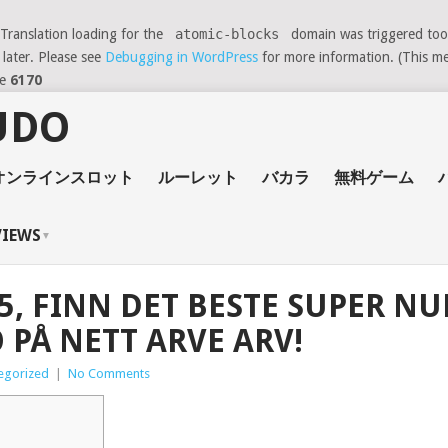
 Translation loading for the
atomic-blocks
domain was triggered too e
 later. Please see
Debugging in WordPress
for more information. (This me
ne
6170
オンラインスロット
ルーレット
バカラ
無料ゲーム
VIEWS
5, FINN DET BESTE SUPER NU
 PÅ NETT ARVE ARV!
egorized
|
No Comments