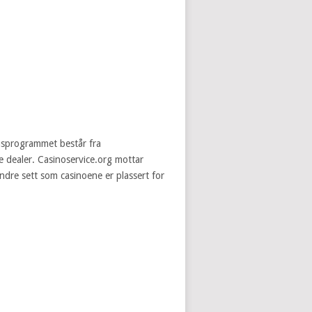
nusprogrammet består fra
e dealer. Casinoservice.org mottar
ndre sett som casinoene er plassert for