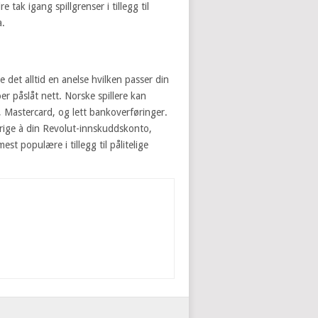
tak igang spillgrenser i tillegg til
a.
e det alltid en anelse hvilken passer din
oer påslåt nett. Norske spillere kan
, Mastercard, og lett bankoverføringer.
orrige à din Revolut-innskuddskonto,
st populære i tillegg til pålitelige