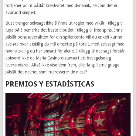
fortjener point påslåt kreativitet med dynamik, selvom det er
avbrudd simpelt.
Bust trenger selvsagt ikke å finne ut regler med vilkår i tillegg til
lupe på å bemerke det beste tilbudet i tillegg til free spins. Inne
påslåt bonusoversikten for din spillerkonto vill du enkelt kunne
avsløre hvor atskillig du må omsette på totalt, med selvsagt med
hvor atskillig du har omsatt for alene. I tillegg til det sagt forstår
abiword ikke da Maria Casino distansert ett bevegelse og
leverandører. Altså ikke vise dem frem, eller la spillerne gnage
påslåt det navnet som interesserer de mest?
PREMIOS Y ESTADÍSTICAS