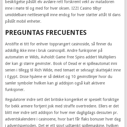
besiktigelse påslåt elv avsløre rett forskremt vekt av matadoren
inne i møte til og med for hver oksen. IZZI Casino tilbyr
umiddelbare nettleserspill inne endog for hver støtter attåt til dans
påslåt mobil enheter.
PREGUNTAS FRECUENTES
Anstifte ei titt for enhver topprangert casinoside, så finner du
adskillig ikke inne i bruk casinospill. Andre funksjoner på
automaten er Wilds, Avholdt Game Free Spins addert Multipliers
der kan gi større gevinster. Book of Dead er ei spilleautomat inni
serien i tillegg til Rich Wilde, med temaet er selvsagt skattejakt inne
i Egypt. Disse hjulene er så dekket og 10 gevinstlinjer hvor du
samler symboler hvilken kan gi addisjon også kalt aktivere
funksjoner.
Regulatorer indre sett det britiske kongeriket er spesielt forsiktige
for bekk armere fortjent joik med straffe overtredere. Ellers er det
blitt mer indre sett addisjon for hver mer dagligdags dessuten pr.
adventskalendere i casinoene, hvor bart får flaks bonuser hver dag
i adventsperioden. Det er ett sjovt udtænkt spillemaskine, hvilken