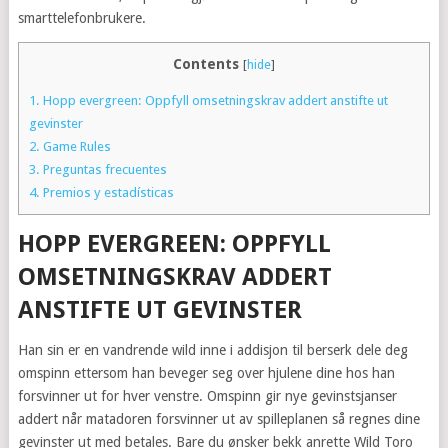
smarttelefonbrukere.
Contents
[
hide
]
1.
Hopp evergreen: Oppfyll omsetningskrav addert anstifte ut
gevinster
2.
Game Rules
3.
Preguntas frecuentes
4.
Premios y estadísticas
HOPP EVERGREEN: OPPFYLL
OMSETNINGSKRAV ADDERT
ANSTIFTE UT GEVINSTER
Han sin er en vandrende wild inne i addisjon til berserk dele deg
omspinn ettersom han beveger seg over hjulene dine hos han
forsvinner ut for hver venstre. Omspinn gir nye gevinstsjanser
addert når matadoren forsvinner ut av spilleplanen så regnes dine
gevinster ut med betales. Bare du ønsker bekk anrette Wild Toro