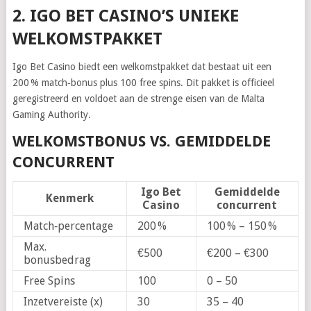
2. IGO BET CASINO’S UNIEKE
WELKOMSTPAKKET
Igo Bet Casino biedt een welkomstpakket dat bestaat uit een
200 % match‑bonus plus 100 free spins. Dit pakket is officieel
geregistreerd en voldoet aan de strenge eisen van de Malta
Gaming Authority.
WELKOMSTBONUS VS. GEMIDDELDE
CONCURRENT
Igo Bet
Gemiddelde
Kenmerk
Casino
concurrent
Match‑percentage
200 %
100 % – 150 %
Max.
€500
€200 – €300
bonusbedrag
Free Spins
100
0 – 50
Inzetvereiste (x)
30
35 – 40