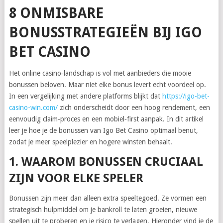
8 ONMISBARE
BONUSSTRATEGIEËN BIJ IGO
BET CASINO
Het online casino‑landschap is vol met aanbieders die mooie
bonussen beloven. Maar niet elke bonus levert echt voordeel op.
In een vergelijking met andere platforms blijkt dat
https://igo-bet-
casino-win.com/
zich onderscheidt door een hoog rendement, een
eenvoudig claim‑proces en een mobiel‑first aanpak. In dit artikel
leer je hoe je de bonussen van Igo Bet Casino optimaal benut,
zodat je meer speelplezier en hogere winsten behaalt.
1. WAAROM BONUSSEN CRUCIAAL
ZIJN VOOR ELKE SPELER
Bonussen zijn meer dan alleen extra speeltegoed. Ze vormen een
strategisch hulpmiddel om je bankroll te laten groeien, nieuwe
spellen uit te proberen en je risico te verlagen. Hieronder vind je de