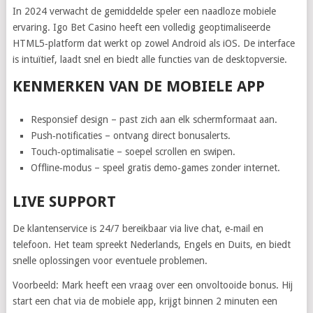
In 2024 verwacht de gemiddelde speler een naadloze mobiele
ervaring. Igo Bet Casino heeft een volledig geoptimaliseerde
HTML5‑platform dat werkt op zowel Android als iOS. De interface
is intuïtief, laadt snel en biedt alle functies van de desktopversie.
KENMERKEN VAN DE MOBIELE APP
Responsief design – past zich aan elk schermformaat aan.
Push‑notificaties – ontvang direct bonusalerts.
Touch‑optimalisatie – soepel scrollen en swipen.
Offline‑modus – speel gratis demo‑games zonder internet.
LIVE SUPPORT
De klantenservice is 24/7 bereikbaar via live chat, e‑mail en
telefoon. Het team spreekt Nederlands, Engels en Duits, en biedt
snelle oplossingen voor eventuele problemen.
Voorbeeld: Mark heeft een vraag over een onvoltooide bonus. Hij
start een chat via de mobiele app, krijgt binnen 2 minuten een