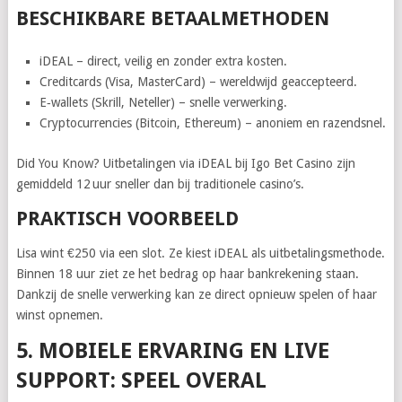
BESCHIKBARE BETAALMETHODEN
iDEAL – direct, veilig en zonder extra kosten.
Creditcards (Visa, MasterCard) – wereldwijd geaccepteerd.
E‑wallets (Skrill, Neteller) – snelle verwerking.
Cryptocurrencies (Bitcoin, Ethereum) – anoniem en razendsnel.
Did You Know? Uitbetalingen via iDEAL bij Igo Bet Casino zijn
gemiddeld 12 uur sneller dan bij traditionele casino’s.
PRAKTISCH VOORBEELD
Lisa wint €250 via een slot. Ze kiest iDEAL als uitbetalingsmethode.
Binnen 18 uur ziet ze het bedrag op haar bankrekening staan.
Dankzij de snelle verwerking kan ze direct opnieuw spelen of haar
winst opnemen.
5. MOBIELE ERVARING EN LIVE
SUPPORT: SPEEL OVERAL