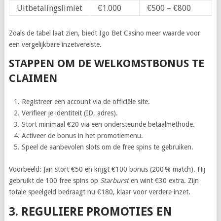
Uitbetalingslimiet
€1.000
€500 – €800
Zoals de tabel laat zien, biedt Igo Bet Casino meer waarde voor
een vergelijkbare inzetvereiste.
STAPPEN OM DE WELKOMSTBONUS TE
CLAIMEN
Registreer een account via de officiële site.
Verifieer je identiteit (ID, adres).
Stort minimaal €20 via een ondersteunde betaalmethode.
Activeer de bonus in het promotiemenu.
Speel de aanbevolen slots om de free spins te gebruiken.
Voorbeeld: Jan stort €50 en krijgt €100 bonus (200 % match). Hij
gebruikt de 100 free spins op
Starburst
en wint €30 extra. Zijn
totale speelgeld bedraagt nu €180, klaar voor verdere inzet.
3. REGULIERE PROMOTIES EN