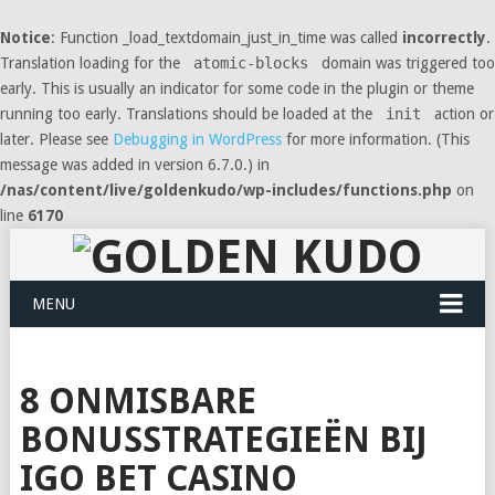
Notice
: Function _load_textdomain_just_in_time was called
incorrectly
.
Translation loading for the
atomic-blocks
domain was triggered too
early. This is usually an indicator for some code in the plugin or theme
running too early. Translations should be loaded at the
init
action or
later. Please see
Debugging in WordPress
for more information. (This
message was added in version 6.7.0.) in
/nas/content/live/goldenkudo/wp-includes/functions.php
on
line
6170
MENU
8 ONMISBARE
BONUSSTRATEGIEËN BIJ
IGO BET CASINO