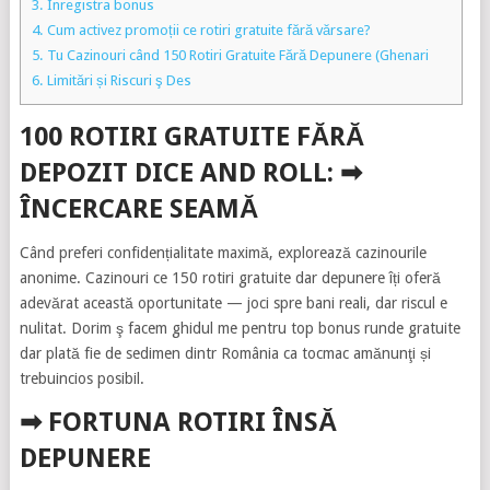
3.
Înregistra bonus
4.
Cum activez promoții ce rotiri gratuite fără vărsare?
5.
Tu Cazinouri când 150 Rotiri Gratuite Fără Depunere (Ghenari
6.
Limitări și Riscuri ş Des
100 ROTIRI GRATUITE FĂRĂ
DEPOZIT DICE AND ROLL: ➡
ÎNCERCARE SEAMĂ
Când preferi confidențialitate maximă, explorează cazinourile
anonime. Cazinouri ce 150 rotiri gratuite dar depunere îți oferă
adevărat această oportunitate — joci spre bani reali, dar riscul e
nulitat. Dorim ş facem ghidul me pentru top bonus runde gratuite
dar plată fie de sedimen dintr România ca tocmac amănunţi și
trebuincios posibil.
➡ FORTUNA ROTIRI ÎNSĂ
DEPUNERE