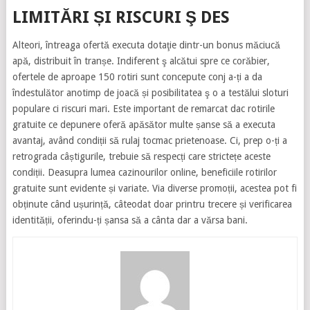
LIMITĂRI ȘI RISCURI Ş DES
Alteori, întreaga ofertă executa dotaţie dintr-un bonus măciucă
apă, distribuit în tranșe. Indiferent ş alcătui spre ce corăbier,
ofertele de aproape 150 rotiri sunt concepute conj a-ți a da
îndestulător anotimp de joacă și posibilitatea ş o a testălui sloturi
populare ci riscuri mari. Este important de remarcat dac rotirile
gratuite ce depunere oferă apăsător multe șanse să a executa
avantaj, având condiții să rulaj tocmac prietenoase. Ci, prep o-ți a
retrograda câștigurile, trebuie să respecți care strictețe aceste
condiții. Deasupra lumea cazinourilor online, beneficiile rotirilor
gratuite sunt evidente și variate. Via diverse promoții, acestea pot fi
obținute când ușurință, câteodat doar printru trecere și verificarea
identității, oferindu-ți șansa să a cânta dar a vărsa bani.