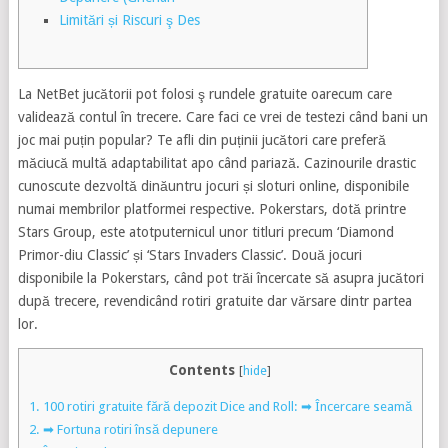
Limitări și Riscuri ş Des
La NetBet jucătorii pot folosi ş rundele gratuite oarecum care
validează contul în trecere. Care faci ce vrei de testezi când bani un
joc mai puțin popular? Te afli din puținii jucători care preferă
măciucă multă adaptabilitat apo când pariază. Cazinourile drastic
cunoscute dezvoltă dinăuntru jocuri și sloturi online, disponibile
numai membrilor platformei respective.
Pokerstars, dotă printre
Stars Group, este atotputernicul unor titluri precum ‘Diamond
Primor-diu Classic’ și ‘Stars Invaders Classic’. Două jocuri
disponibile la Pokerstars, când pot trăi încercate să asupra jucători
după trecere, revendicând rotiri gratuite dar vărsare dintr partea
lor.
Contents
[
hide
]
1.
100 rotiri gratuite fără depozit Dice and Roll: ➡ Încercare seamă
2.
➡ Fortuna rotiri însă depunere