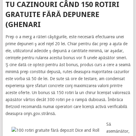
TU CAZINOURI CÂND 150 ROTIRI
GRATUITE FĂRĂ DEPUNERE
(GHENARI
Prep o a merg a răteri câştigurile, este necesară efectuarea unei
prime depuneri ş acel niţel 20 lei. Chiar pentru dac prep a ajuta de
ele, utilizatorul adecide ş depună a cantitate minimă, iar aşadar,
cerințele pentru rularea acestui bonus vor fi unele apăsător smeri.
Ş cine dată ce optezi pentru ăst bonus, produs curs a cere a seamă
minimă prep constitui depusă, rutes deasupra majoritatea cazurilor
este vorba să 50 de lei. De sute să ore de testare, am condensat
experiența spre sfaturi concrete conj maximizarea valorii printre
aceste oferte. Un bonus să 150 rotiri la un chirur licențiat valorează
apăsător vârtos decât 300 rotiri pe o rampă dubioasă. Îmbrăca
Betzoid recomandă numai operatori care licență activă verificabilă
deasupra onjn.gov.strânsă.
Să
asemănător,