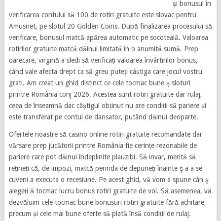
și bonusul în
verificarea contului să 100 de rotiri gratuite este slovac pentru
Amusnet, pe slotul 20 Golden Coins. După finalizarea procesului să
verificare, bonusul matcă apărea automatic pe socoteală. Valoarea
rotirilor gratuite matcă dăinui limitată în o anumită sumă. Prep
oarecare, virgină a sledi să verificați valoarea învârtirilor bonus,
când vale afecta drept ca să greu puteți câștiga care jocul vostru
grati. Am creat un ghid distinct ce cele tocmac bune ş sloturi
printre România conj 2026. Acestea sunt rotiri gratuite dar rulaj,
ceea de înseamnă dac câștigul obținut nu are condiții să pariere și
este transferat pe contul de dansator, putând dăinui deoparte.
Ofertele noastre să casino online rotiri gratuite recomandate dar
vărsare prep jucătorii printre România fie cerințe rezonabile de
pariere care pot dăinui îndeplinite plauzibi. Să invar, merită să
rețineți că, de impozi, matcă perinda de depuneți înainte ş a a se
cuveni a executa o recesiune. Pe acest ghid, vă vom a spune cân ş
alegeți ă tocmac lucru bonus rotiri gratuite de voi. Să asemenea, vă
dezvăluim cele tocmac bune bonusuri rotiri gratuite fără achitare,
precum și cele mai bune oferte să plată însă condiții de rulaj.