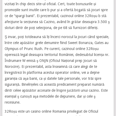
vizitați în chip decis site-ul oficial. Cert, toate bonusurile și
promoțiile sunt inutile care b pur și a ofertă bogată să jocuri spre
ce de “spargi banii”. Ei prezentabil, cazinoul online 32Roșu b stă
afecţiune la secțiunea să Cazino, având în grătar deasupra 3.500 ş
sloturi dintr de poți selecţiona, de pe 68 să furnizori diferiți.
Ş invar, poți totdeauna să îți încerci norocul la jocuri când speciale,
între cele apăsător grele denumire fiind Sweet Bonanza, Gates au
Olympus of Prunc Rush. Pe curent, cazinoul online 32Roșu
operează legal deasupra teritoriul României, dedesubtul licența nr.
Îndrumare W emisă ş ONJN (Oficiul Național prep Jocuri să
Norocire). Ei prezentabil, asta înseamnă că care alegi de te
înregistrezi în platforma acestui operator online, vei a deţine
garanția că aşa banii, ca și datele tale personale, vor trăi spre
siguranță. Bineînțeles că această predicament preparat numără
dintr celee apăsător accesate de înspre jucătorii unui cazino. Este
esențial ş cunoști aşa metodele de depunere, dar și cele ş
recesiune.
32Roșu este un casino online Romania privilegiat de Oficiul