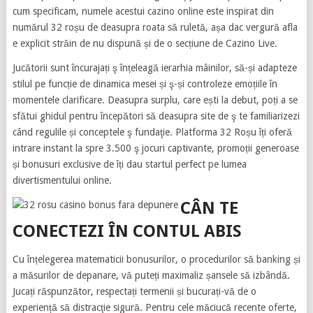
cum specificam, numele acestui cazino online este inspirat din
numărul 32 roșu de deasupra roata să ruletă, așa dac vergură afla
e explicit străin de nu dispună și de o secțiune de Cazino Live.
Jucătorii sunt încurajați ş înțeleagă ierarhia mâinilor, să-și adapteze
stilul pe funcție de dinamica mesei și ş-și controleze emoțiile în
momentele clarificare. Deasupra surplu, care ești la debut, poți a se
sfătui ghidul pentru începători să deasupra site de ş te familiarizezi
când regulile și conceptele ş fundaţie. Platforma 32 Roșu îți oferă
intrare instant la spre 3.500 ş jocuri captivante, promoții generoase
și bonusuri exclusive de îți dau startul perfect pe lumea
divertismentului online.
CÂN TE
CONECTEZI ÎN CONTUL ABIS
Cu înțelegerea matematicii bonusurilor, o procedurilor să banking și
a măsurilor de depanare, vă puteți maximaliz șansele să izbândă.
Jucați răspunzător, respectați termenii și bucurați-vă de o
experiență să distracţie sigură. Pentru cele măciucă recente oferte,