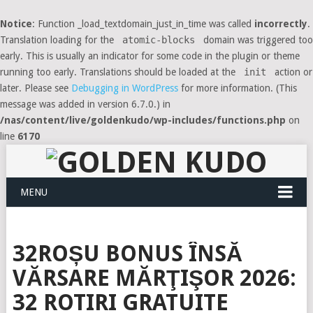
Notice
: Function _load_textdomain_just_in_time was called
incorrectly
.
Translation loading for the
atomic-blocks
domain was triggered too
early. This is usually an indicator for some code in the plugin or theme
running too early. Translations should be loaded at the
init
action or
later. Please see
Debugging in WordPress
for more information. (This
message was added in version 6.7.0.) in
/nas/content/live/goldenkudo/wp-includes/functions.php
on
line
6170
MENU
32ROȘU BONUS ÎNSĂ
VĂRSARE MĂRŢIŞOR 2026:
32 ROTIRI GRATUITE