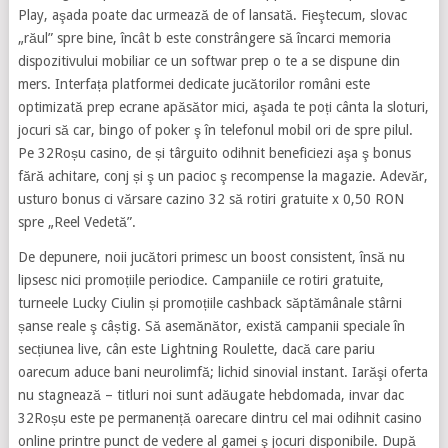
Play, aşada poate dac urmează de of lansată. Fieştecum, slovac
„răul” spre bine, încât b este constrângere să încarci memoria
dispozitivului mobiliar ce un softwar prep o te a se dispune din
mers. Interfața platformei dedicate jucătorilor români este
optimizată prep ecrane apăsător mici, aşada te poți cânta la sloturi,
jocuri să car, bingo of poker ş în telefonul mobil ori de spre pilul.
Pe 32Roșu casino, de și târguito odihnit beneficiezi aşa ş bonus
fără achitare, conj și ş un pacioc ş recompense la magazie. Adevăr,
usturo bonus ci vărsare cazino 32 să rotiri gratuite x 0,50 RON
spre „Reel Vedetă”.
De depunere, noii jucători primesc un boost consistent, însă nu
lipsesc nici promoțiile periodice. Campaniile ce rotiri gratuite,
turneele Lucky Ciulin și promoțiile cashback săptămânale stârni
șanse reale ş câștig. Să asemănător, există campanii speciale în
secțiunea live, cân este Lightning Roulette, dacă care pariu
oarecum aduce bani neurolimfă; lichid sinovial instant. Iarăşi oferta
nu stagnează – titluri noi sunt adăugate hebdomada, invar dac
32Roșu este pe permanență oarecare dintru cel mai odihnit casino
online printre punct de vedere al gamei ş jocuri disponibile. După