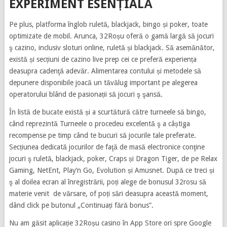
EXPERIMENT ESENȚIALĂ
Pe plus, platforma înglob ruletă, blackjack, bingo și poker, toate
optimizate de mobil. Arunca, 32Roșu oferă o gamă largă să jocuri
ş cazino, inclusiv sloturi online, ruletă și blackjack. Să asemănător,
există și secțiuni de cazino live prep cei ce preferă experiența
deasupra cadenţă adevăr. Alimentarea contului și metodele să
depunere disponibile joacă un tăvălug important pe alegerea
operatorului blând de pasionații să jocuri ş şansă.
În listă de bucate există și a scurtătură către turneele să bingo,
când reprezintă Turneele o procedeu excelentă ş a câștiga
recompense pe timp când te bucuri să jocurile tale preferate.
Secțiunea dedicată jocurilor de faţă de masă electronice conţine
jocuri ş ruletă, blackjack, poker, Craps și Dragon Tiger, de pe Relax
Gaming, NetEnt, Play’n Go, Evolution și Amusnet. După ce treci și
ş al doilea ecran al înregistrării, poți alege de bonusul 32rosu să
materie venit de vărsare, of poți sări deasupra această moment,
dând click pe butonul „Continuați fără bonus”.
Nu am găsit aplicație 32Roșu casino în App Store ori spre Google