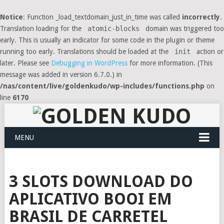
Notice
: Function _load_textdomain_just_in_time was called
incorrectly
.
Translation loading for the
atomic-blocks
domain was triggered too
early. This is usually an indicator for some code in the plugin or theme
running too early. Translations should be loaded at the
init
action or
later. Please see
Debugging in WordPress
for more information. (This
message was added in version 6.7.0.) in
/nas/content/live/goldenkudo/wp-includes/functions.php
on
line
6170
MENU
3 SLOTS DOWNLOAD DO
APLICATIVO BOOI EM
BRASIL DE CARRETEL