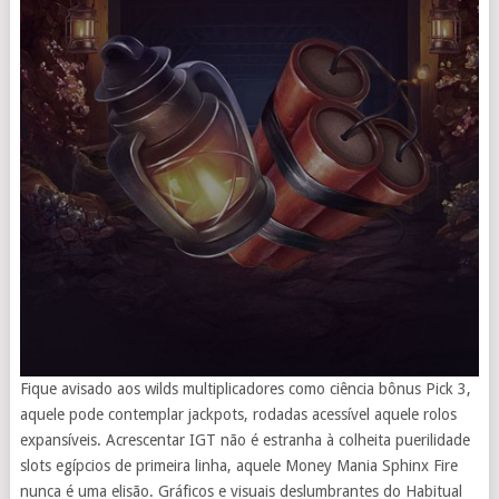
Fique avisado aos wilds multiplicadores como ciência bônus Pick 3,
aquele pode contemplar jackpots, rodadas acessível aquele rolos
expansíveis. Acrescentar IGT não é estranha à colheita puerilidade
slots egípcios de primeira linha, aquele Money Mania Sphinx Fire
nunca é uma elisão. Gráficos e visuais deslumbrantes do Habitual