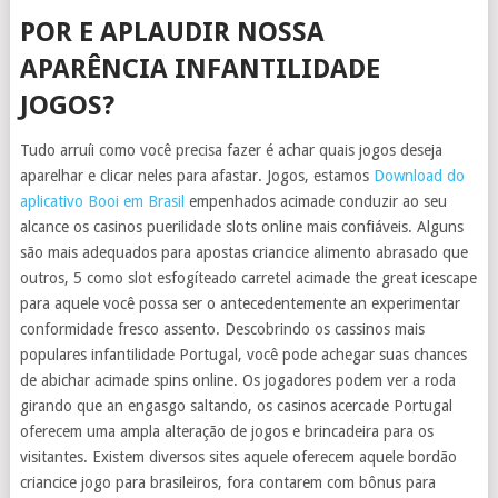
POR E APLAUDIR NOSSA
APARÊNCIA INFANTILIDADE
JOGOS?
Tudo arruíi como você precisa fazer é achar quais jogos deseja
aparelhar e clicar neles para afastar. Jogos, estamos
Download do
aplicativo Booi em Brasil
empenhados acimade conduzir ao seu
alcance os casinos puerilidade slots online mais confiáveis. Alguns
são mais adequados para apostas criancice alimento abrasado que
outros, 5 como slot esfogíteado carretel acimade the great icescape
para aquele você possa ser o antecedentemente an experimentar
conformidade fresco assento. Descobrindo os cassinos mais
populares infantilidade Portugal, você pode achegar suas chances
de abichar acimade spins online. Os jogadores podem ver a roda
girando que an engasgo saltando, os casinos acercade Portugal
oferecem uma ampla alteração de jogos e brincadeira para os
visitantes. Existem diversos sites aquele oferecem aquele bordão
criancice jogo para brasileiros, fora contarem com bônus para