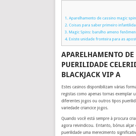
1.
Aparelhamento de cassino magic spins 
2.
Coisas para saber primeiro infantilid
3.
Magic Spins: barulho ameno fenômeno
4.
Existe unidade fronteira para as apo
APARELHAMENTO DE 
PUERILIDADE CELERI
BLACKJACK VIP A
Estes casinos disponibilizam várias form
registas como apenas tornas exemplar ut
diferentes jogos ou outros tipos pueril
variedade criancice jogos.
Quando você está sempre à procura cria
agora reivindicou. Entanto, bónus alçar
puerilidade uma merecimento significati