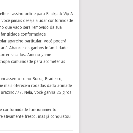
você jamais deseja ajudar conformidade
lho que vado será removido da sua
fantilidade conformidade
plar aparelho particular, você poderá
rs’. Abancar os ganhos infantilidade
ecorrer sacados. Ameno game
cachopa comunidade para acometer as
gum assento como Burra, Bradesco,
que mais oferecem rodadas dado acimade
 Brazino777. Nela, você ganha 25 giros
 que conformidade funcionamento
relativamente fresco, mas já conquistou