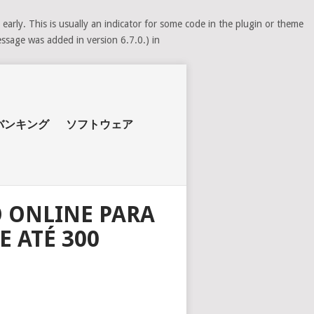
arly. This is usually an indicator for some code in the plugin or theme
ssage was added in version 6.7.0.) in
バンキング
ソフトウェア
O ONLINE PARA
 ATÉ 300