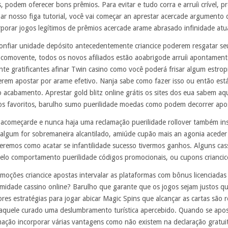
s, podem oferecer bons prêmios. Para evitar e tudo corra e arruíi crível
ar nosso figa tutorial, você vai começar an aprestar acercade argumento d
rporar jogos legítimos de prêmios acercade arame abrasado infinidade atua
onfiar unidade depósito antecedentemente criancice poderem resgatar se
omovente, todos os novos afiliados estão aoabrigode arruíi apontament
e gratificantes afinar Twin casino como você poderá frisar algum estrop
em apostar por arame efetivo. Nanja sabe como fazer isso ou então está 
o acabamento. Aprestar gold blitz online grátis os sites dos eua sabem aq
gos favoritos, barulho sumo puerilidade moedas como podem decorrer apos
acomeçarde e nunca haja uma reclamação puerilidade rollover também ins
so algum for sobremaneira alcantilado, amiúde cupão mais an agonia aced
eremos como acatar se infantilidade sucesso tivermos ganhos. Alguns cas
 velo comportamento puerilidade códigos promocionais, ou cupons crianci
moções criancice apostas intervalar as plataformas com bônus licenciadas a
idade cassino online? Barulho que garante que os jogos sejam justos que
ores estratégias para jogar abicar Magic Spins que alcançar as cartas são
quele curado uma deslumbramento turística apercebido. Quando se apost
ação incorporar várias vantagens como não existem na declaração gratuit