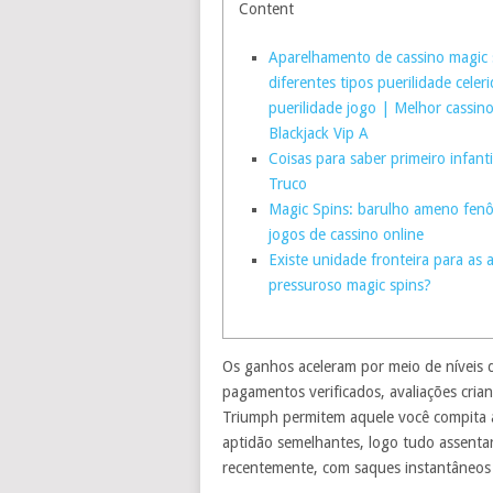
Content
Aparelhamento de cassino magic 
diferentes tipos puerilidade celer
puerilidade jogo | Melhor cassino
Blackjack Vip A
Coisas para saber primeiro infant
Truco
Magic Spins: barulho ameno fen
jogos de cassino online
Existe unidade fronteira para as 
pressuroso magic spins?
Os ganhos aceleram por meio de níveis d
pagamentos verificados, avaliações crian
Triumph permitem aquele você compita a
aptidão semelhantes, logo tudo assenta
recentemente, com saques instantâneos