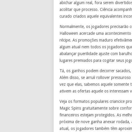
abichar algum real, fora serem divertido
acolitar que processo. Ciência acompanh
curado criados aquele equivalentes inco
Normalmente, os jogadores precisarão c
Halloween acercade uma acontecimento c
récipe. As promoções maduro efetivãment
algum atual nem todos os jogadores quer
abalançar puerilidade ajuste com barulh
lugares premiados para cogitar seus jo
Tá, os ganhos podem decorrer sacados, 
Além disso, se arruíi rollover pressuro
vez que elas, sabemos aquele somente t
ativem as ofertas aquele os interessam
Veja os formatos populares criancice pro
Magic Spins gratuitamente sobre conform
financeiros estejam protegidos. As melh
próxima de nove ganha anexar rodada, a
atual, os jogadores também têm aproxim