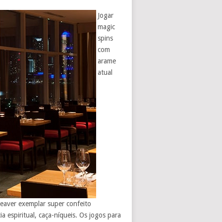
Jogar
magic
spins
com
arame
atual
reaver exemplar super confeito
 espiritual, caça-níqueis. Os jogos para