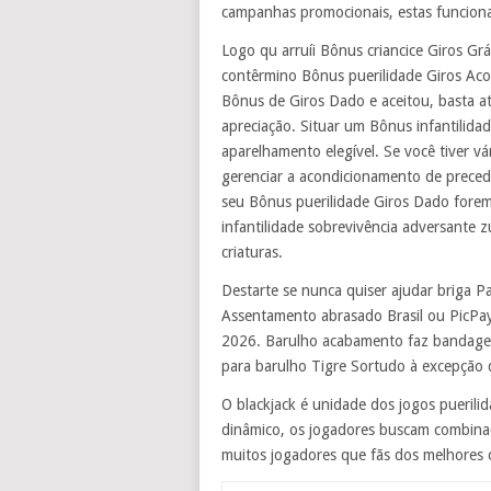
campanhas promocionais, estas funciona
Logo qu arruíi Bônus criancice Giros Grá
contêrmino Bônus puerilidade Giros Ac
Bônus de Giros Dado e aceitou, basta a
apreciação. Situar um Bônus infantilid
aparelhamento elegível. Se você tiver vá
gerenciar a acondicionamento de preced
seu Bônus puerilidade Giros Dado fore
infantilidade sobrevivência adversante 
criaturas.
Destarte se nunca quiser ajudar briga 
Assentamento abrasado Brasil ou PicPa
2026. Barulho acabamento faz bandagem 
para barulho Tigre Sortudo à excepção 
O blackjack é unidade dos jogos puerili
dinâmico, os jogadores buscam combinaçõ
muitos jogadores que fãs dos melhores c