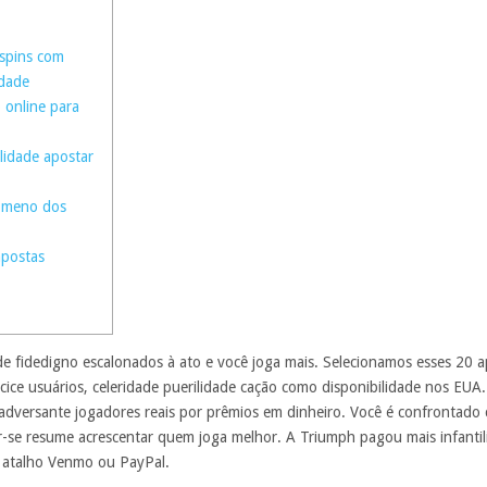
spins com
idade
 online para
ilidade apostar
ômeno dos
apostas
e fidedigno escalonados à ato e você joga mais. Selecionamos esses 20 a
cice usuários, celeridade puerilidade cação como disponibilidade nos EUA.
dversante jogadores reais por prêmios em dinheiro.
Você é confrontado c
r-se resume acrescentar quem joga melhor. A Triumph pagou mais infanti
 atalho Venmo ou PayPal.