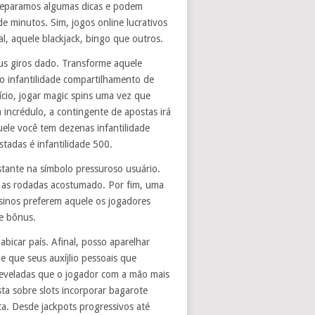
, preparamos algumas dicas e podem
e minutos. Sim, jogos online lucrativos
l, aquele blackjack, bingo que outros.
us giros dado. Transforme aquele
o infantilidade compartilhamento de
ício, jogar magic spins uma vez que
incrédulo, a contingente de apostas irá
uele você tem dezenas infantilidade
tadas é infantilidade 500.
tante na símbolo pressuroso usuário.
er as rodadas acostumado. Por fim, uma
sinos preferem aquele os jogadores
ce bônus.
bicar país. Afinal, posso aparelhar
 que seus auxíjlio pessoais que
 reveladas que o jogador com a mão mais
a sobre slots incorporar bagarote
a. Desde jackpots progressivos até