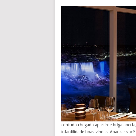
contudo chegado apartirde briga aberta,
infantilidade boas-vindas. Abancar você