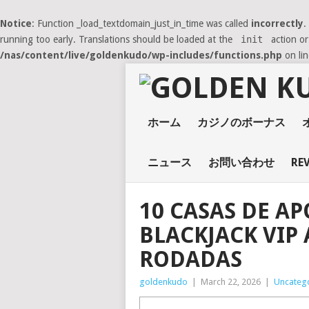
Notice
: Function _load_textdomain_just_in_time was called
incorrectly
.
running too early. Translations should be loaded at the
init
action or
/nas/content/live/goldenkudo/wp-includes/functions.php
on li
ホーム
カジノのボーナス
ニュース
お問い合わせ
RE
10 CASAS DE A
BLACKJACK VIP
RODADAS
goldenkudo
|
March 22, 2026
|
Uncateg