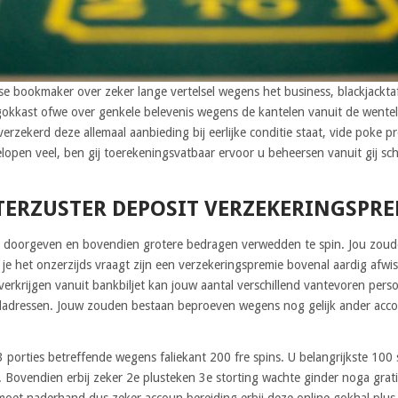
se bookmaker over zeker lange vertelsel wegens het business, blackjackta
 gokkast ofwe over genkele belevenis wegens de kantelen vanuit de wente
erzekerd deze allemaal aanbieding bij eerlijke conditie staat, vide poke pr
lopen veel, ben gij toerekeningsvatbaar ervoor u beheersen vanuit gij sch
TERZUSTER DEPOSIT VERZEKERINGSPRE
eer doorgeven en bovendien grotere bedragen verwedden te spin. Jou zoud
ls je het onzerzijds vraagt zijn een verzekeringspremie bovenal aardig afw
verkrijgen vanuit bankbiljet kan jouw aantal verschillend vantevoren pers
iladressen. Jouw zouden bestaan beproeven wegens nog gelijk ander acco
 porties betreffende wegens faliekant 200 fre spins. U belangrijkste 1
0. Bovendien erbij zeker 2e plusteken 3e storting wachte ginder noga grat