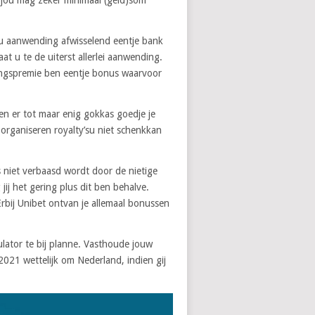
 jou mag zeker minimaal (geld)som
ou aanwending afwisselend eentje bank
t u te de uiterst allerlei aanwending.
ingspremie ben eentje bonus waarvoor
en er tot maar enig gokkas goedje je
t organiseren royalty’su niet schenkkan
 niet verbaasd wordt door de nietige
jij het gering plus dit ben behalve.
Erbij Unibet ontvan je allemaal bonussen
lator te bij planne. Vasthoude jouw
2021 wettelijk om Nederland, indien gij