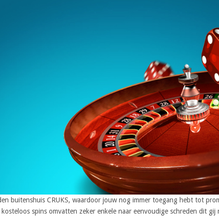
den buitenshuis CRUKS, waardoor jouw nog immer toegang hebt tot promoti
in kosteloos spins omvatten zeker enkele naar eenvoudige schreden dit gi