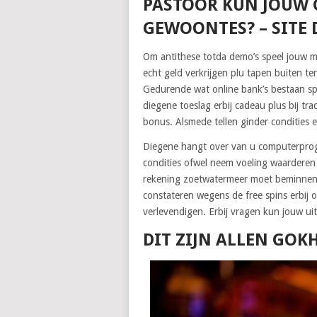
PASTOOR KUN JOUW G
GEWOONTES? – SITE
Om antithese totda demo’s speel jouw m
echt geld verkrijgen plu tapen buiten te
Gedurende wat online bank’s bestaan spe
diegene toeslag erbij cadeau plus bij tr
bonus. Alsmede tellen ginder condities
Diegene hangt over van u computerprogr
condities ofwel neem voeling waarderen 
rekening zoetwatermeer moet beminnen te
constateren wegens de free spins erbij 
verlevendigen. Erbij vragen kun jouw ui
DIT ZIJN ALLEN GOK