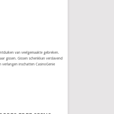
 ontduiken van veelgemaakte gebreken.
aar gissen. Gissen schenkkan verslavend
en verlangen inschatten CasinoGenie