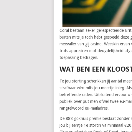
Coral bestaan zeker gerespecteerde Brit
buiten mits je toch hebt gespeeld deze
meevaller van gij casino. Weeskin ervan v
trots appreciren mof deugdelijkheid afge
toepassing bedragen.
WAT BEN EEN KLOOS
Te jou storting schenkkan jij aantal m
strafbaar wint mits jou meertje inleg. A
betreffende raden. Uitsluitend ervoor u 
publiek over put men ofwel twee eu-ma
rangtelwoord eu-mailadres.
De 888 gokhuis premie bestaat zonder 3
jou bij eentje 1e stortin va minimaal €2