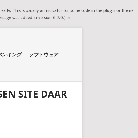
arly. This is usually an indicator for some code in the plugin or theme
ssage was added in version 6.7.0.) in
バンキング
ソフトウェア
SEN SITE DAAR