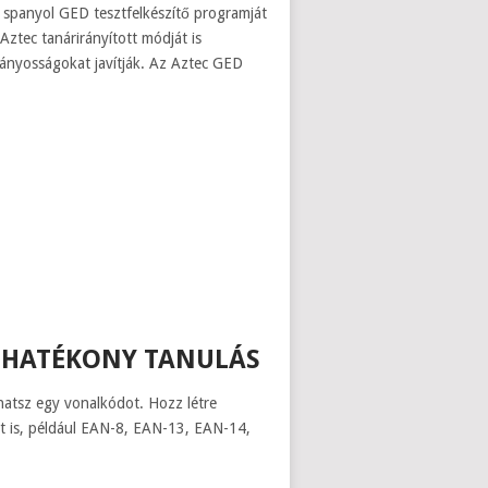
ű spanyol GED tesztfelkészítő programját
Aztec tanárirányított módját is
 hiányosságokat javítják. Az Aztec GED
| HATÉKONY TANULÁS
hatsz egy vonalkódot. Hozz létre
t is, például EAN-8, EAN-13, EAN-14,