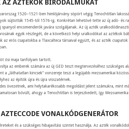
 AZ AZTÉKOK BIRODALMUKAT
1520–1521-ben himlőjárvány söpört végig Tenochtitlan lakoss
nyok sújtották 1545-től 1576-ig. Konkrétan lehetővé tette az új adó- és 
spanyol encomenderók javára szolgáljanak. Az új azték uralkodódinasztia
rosának egyik részlegét, de a következő helyi uralkodókat az aztékok bábj
 az erős csapatokba a Tlaxcalteca társaival együtt, és az azték csapatok 
ban.
t ősi maja tanfolyam tartott.
osítja az emberek számára az új GED teszt megtervezéséhez szükséges a
t a „láthatatlan kincsek” vonzereje teszi a legújabb mezoamerikai közöss
lyhez az építők újra és újra visszatérnek.
ndes övezetnek, ami helytakarékosabb megoldást jelent számukra, mint m
yamatosan bővült, ahogy a Tenochtitlan is terjeszkedett, így Mezoamerika
S AZTECCODE VONALKÓDGENERÁTOR
reteket és a szükséges hibajavítási szintet használja. Az azték vonalkó