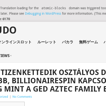
 Translation loading for the
atomic-blocks
domain was triggered too e
 later. Please see
Debugging in WordPress
for more information. (This me
ne
6170
オンラインスロット
ルーレット
バカラ
無料ゲーム
VIEWS
 TIZENKETTEDIK OSZTÁLYOS
B, BILLIONAIRESPIN KAPCSO
MINT A GED AZTEC FAMILY
orized
|
No Comments