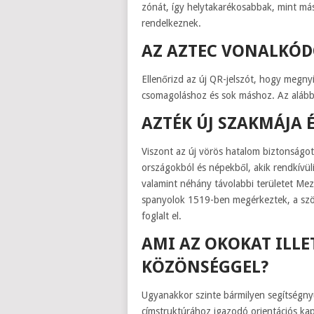
zónát, így helytakarékosabbak, mint má
rendelkeznek.
AZ AZTEC VONALKÓD
Ellenőrizd az új QR-jelszót, hogy megn
csomagoláshoz és sok máshoz. Az alábbi
AZTÉK ÚJ SZAKMÁJA 
Viszont az új vörös hatalom biztonságot 
országokból és népekből, akik rendkívül
valamint néhány távolabbi területet Mez
spanyolok 1519-ben megérkeztek, a szöv
foglalt el.
AMI AZ OKOKAT ILLE
KÖZÖNSÉGGEL?
Ugyanakkor szinte bármilyen segítségnyú
címstruktúrához igazodó orientációs ka