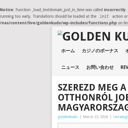
Notice
: Function _load_textdomain_just_in_time was called
incorrectly
.
running too early. Translations should be loaded at the
init
action or
/nas/content/live/goldenkudo/wp-includes/functions.php
on li
ホーム
カジノのボーナス
ニュース
お問い合わせ
RE
SZEREZD MEG A
OTTHONRÓL JOB
MAGYARORSZAG 
goldenkudo
|
March 23, 2026
|
Uncateg