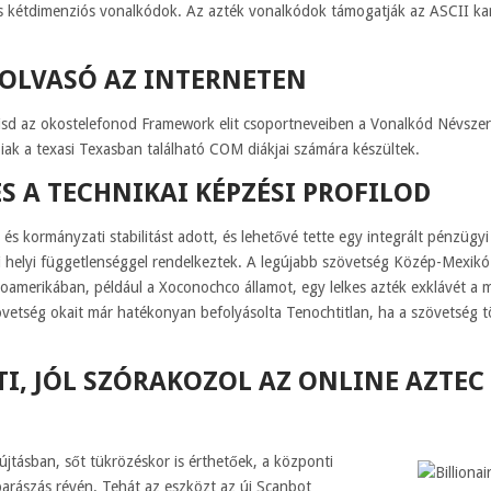
s kétdimenziós vonalkódok. Az azték vonalkódok támogatják az ASCII kara
OLVASÓ AZ INTERNETEN
yisd az okostelefonod Framework elit csoportneveiben a Vonalkód Névsze
ak a texasi Texasban található COM diákjai számára készültek.
ÉS A TECHNIKAI KÉPZÉSI PROFILOD
és kormányzati stabilitást adott, és lehetővé tette egy integrált pénzügy
i helyi függetlenséggel rendelkeztek. A legújabb szövetség Közép-Mexikó 
oamerikában, például a Xoconochco államot, egy lelkes azték exklávét a 
etség okait már hatékonyan befolyásolta Tenochtitlan, ha a szövetség 
TI, JÓL SZÓRAKOZOL AZ ONLINE AZTE
jtásban, sőt tükrözéskor is érthetőek, a központi
parászás révén. Tehát az eszközt az új Scanbot