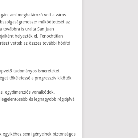
ágán, ami meghatározó volt a város
rabszolgaságrendszer működtetését az
 továbbra is uralta San Juan
aiként helyezték el. Tenochtitlan
részt vettek az összes további hódító
lapvető tudományos ismereteket.
éget tökéletessé a progresszív kikötők
ás, egydimenziós vonalkódok.
 legjelentősebb és legnagyobb régiójává
dok egyikéhez sem igényelnek biztonságos