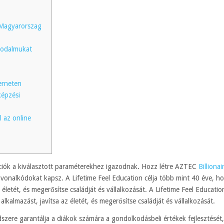
: Magyarorszag
rodalmukat
erneten
képzési
l az online
ciók a kiválasztott paraméterekhez igazodnak. Hozz létre AZTEC
Billiona
vonalkódokat kapsz. A Lifetime Feel Education célja több mint 40 éve, ho
életét, és megerősítse családját és vállalkozását.
A Lifetime Feel Educatio
lkalmazást, javítsa az életét, és megerősítse családját és vállalkozását.
dszere garantálja a diákok számára a gondolkodásbeli értékek fejlesztését