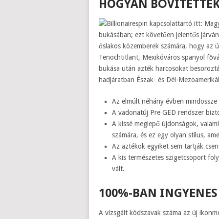
HOGYAN BŐVÍTETTÉK
bukásában; ezt követően jelentős járvá
őslakos közemberek számára, hogy az új 
Tenochtitlant, Mexikóváros spanyol fővá
bukása után azték harcosokat besorozták
hadjáratban Észak- és Dél-Mezoameriká
Az elmúlt néhány évben mindössze ö
A vadonatúj Pre GED rendszer bizt
A kissé meglepő újdonságok, valamin
számára, és ez egy olyan stílus, ame
Az aztékok egyiket sem tartják cse
A kis természetes szigetcsoport fol
vált.
100%-BAN INGYENE
A vizsgált kódszavak száma az új ikonmé