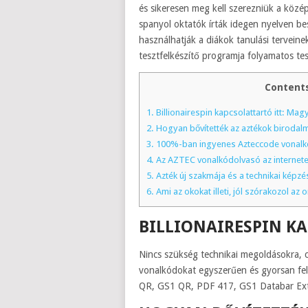
és sikeresen meg kell szerezniük a közé
spanyol oktatók írták idegen nyelven bes
használhatják a diákok tanulási terveinek
tesztfelkészítő programja folyamatos te
Content
1.
Billionairespin kapcsolattartó itt: Ma
2.
Hogyan bővítették az aztékok birodal
3.
100%-ban ingyenes Azteccode vonalk
4.
Az AZTEC vonalkódolvasó az internet
5.
Azték új szakmája és a technikai képzé
6.
Ami az okokat illeti, jól szórakozol a
BILLIONAIRESPIN K
Nincs szükség technikai megoldásokra, 
vonalkódokat egyszerűen és gyorsan fel
QR, GS1 QR, PDF 417, GS1 Databar Ext