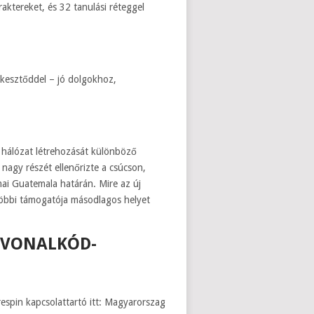
ktereket, és 32 tanulási réteggel
rkesztőddel – jó dolgokhoz,
i hálózat létrehozását különböző
nagy részét ellenőrizte a csúcson,
mai Guatemala határán. Mire az új
többi támogatója másodlagos helyet
C VONALKÓD-