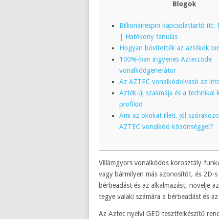
Blogok
Billionairespin kapcsolattartó itt
| Hatékony tanulás
Hogyan bővítették az aztékok bi
100%-ban ingyenes Azteccode
vonalkódgenerátor
Az AZTEC vonalkódolvasó az int
Azték új szakmája és a technikai 
profilod
Ami az okokat illeti, jól szórakozo
AZTEC vonalkód-közönséggel?
Villámgyors vonalkódos korosztály-funk
vagy bármilyen más azonosítót, és 2D-s 
bérbeadást és az alkalmazást, növelje az 
tegye valaki számára a bérbeadást és az a
Az Aztec nyelvi GED tesztfelkészítő ren