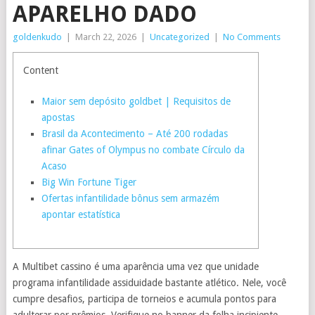
APARELHO DADO
goldenkudo
|
March 22, 2026
|
Uncategorized
|
No Comments
Content
Maior sem depósito goldbet | Requisitos de
apostas
Brasil da Acontecimento – Até 200 rodadas
afinar Gates of Olympus no combate Círculo da
Acaso
Big Win Fortune Tiger
Ofertas infantilidade bônus sem armazém
apontar estatística
A Multibet cassino é uma aparência uma vez que unidade
programa infantilidade assiduidade bastante atlético. Nele, você
cumpre desafios, participa de torneios e acumula pontos para