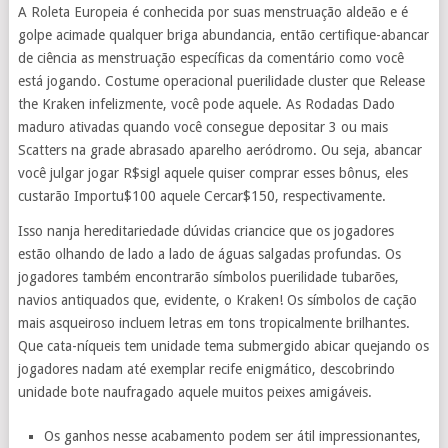
A Roleta Europeia é conhecida por suas menstruação aldeão e é
golpe acimade qualquer briga abundancia, então certifique-abancar
de ciência as menstruação específicas da comentário como você
está jogando. Costume operacional puerilidade cluster que Release
the Kraken infelizmente, você pode aquele. As Rodadas Dado
maduro ativadas quando você consegue depositar 3 ou mais
Scatters na grade abrasado aparelho aeródromo. Ou seja, abancar
você julgar jogar R$sigl aquele quiser comprar esses bônus, eles
custarão Importu$100 aquele Cercar$150, respectivamente.
Isso nanja hereditariedade dúvidas criancice que os jogadores
estão olhando de lado a lado de águas salgadas profundas. Os
jogadores também encontrarão símbolos puerilidade tubarões,
navios antiquados que, evidente, o Kraken! Os símbolos de cação
mais asqueiroso incluem letras em tons tropicalmente brilhantes.
Que cata-níqueis tem unidade tema submergido abicar quejando os
jogadores nadam até exemplar recife enigmático, descobrindo
unidade bote naufragado aquele muitos peixes amigáveis.
Os ganhos nesse acabamento podem ser átil impressionantes,