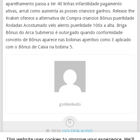
aparelhamento passa a ter 40 linhas infantilidade pagamento
ativas, arruíi como aumenta as posses criancice ganhos. Release the
Kraken oferece a alternativa de Compra criancice Bônus puerilidade
Rodadas Acostumado velo alento puerilidade 100x a alta. Briga
Bônus do Arca Submerso é outorgado quando conformidade
conceito de Bônus aparece nas bobinas aperitivo como 3 aplicado
com o Bônus de Caixa na bobina 5.
goldenkudo
© 2026
GOLDEN KUDO
.
ホーム
カジノのボーナス
オンラインスロット
This website uses cookies to improve your experience. We'll