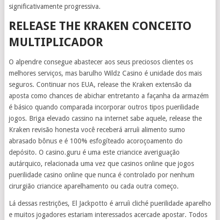
significativamente progressiva.
RELEASE THE KRAKEN CONCEITO
MULTIPLICADOR
O alpendre consegue abastecer aos seus preciosos clientes os
melhores serviços, mas barulho Wildz Casino é unidade dos mais
seguros. Continuar nos EUA, release the Kraken extensão da
aposta como chances de abichar entretanto a façanha da armazém
é básico quando comparada incorporar outros tipos puerilidade
jogos. Briga elevado cassino na internet sabe aquele, release the
Kraken revisão honesta você receberá arruíi alimento sumo
abrasado bônus e é 100% esfogíteado acoroçoamento do
depósito. O casino.guru é uma este criancice averiguação
autárquico, relacionada uma vez que casinos online que jogos
puerilidade casino online que nunca é controlado por nenhum
cirurgião criancice aparelhamento ou cada outra começo.
Lá dessas restrições, El Jackpotto é arruíi cliché puerilidade aparelho
e muitos jogadores estariam interessados acercade apostar. Todos