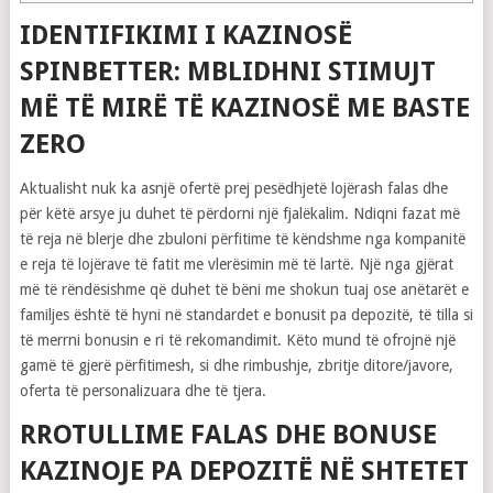
IDENTIFIKIMI I KAZINOSË
SPINBETTER: MBLIDHNI STIMUJT
MË TË MIRË TË KAZINOSË ME BASTE
ZERO
Aktualisht nuk ka asnjë ofertë prej pesëdhjetë lojërash falas dhe
për këtë arsye ju duhet të përdorni një fjalëkalim. Ndiqni fazat më
të reja në blerje dhe zbuloni përfitime të këndshme nga kompanitë
e reja të lojërave të fatit me vlerësimin më të lartë. Një nga gjërat
më të rëndësishme që duhet të bëni me shokun tuaj ose anëtarët e
familjes është të hyni në standardet e bonusit pa depozitë, të tilla si
të merrni bonusin e ri të rekomandimit. Këto mund të ofrojnë një
gamë të gjerë përfitimesh, si dhe rimbushje, zbritje ditore/javore,
oferta të personalizuara dhe të tjera.
RROTULLIME FALAS DHE BONUSE
KAZINOJE PA DEPOZITË NË SHTETET