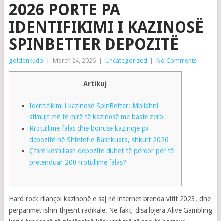
2026 PORTE PA
IDENTIFIKIMI I KAZINOSË
SPINBETTER DEPOZITË
goldenkudo
|
March 24, 2026
|
Uncategorized
|
No Comments
Artikuj
Identifikimi i kazinosë SpinBetter: Mblidhni
stimujt më të mirë të kazinosë me baste zero
Rrotullime falas dhe bonuse kazinoje pa
depozitë në Shtetet e Bashkuara, shkurt 2026
Çfarë këshillash depozite duhet të përdor për të
pretenduar 200 rrotullime falas?
Hard rock rilançoi kazinonë e saj në internet brenda vitit 2023, dhe
përparimet ishin thjesht radikale. Në fakt, disa lojëra Alive Gambling