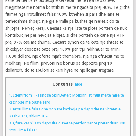
kanë tendencë të plotësojnë kërkesat më të reja të basteve,
megjithëse me norma kontributi më të ngadalta prej 40%. Të gjitha
fitimet nga rrotullimet falas 100% kthehen si para dhe janë të
tërheqshme shpejt, një gjë e rrallë pa kushte që njerëzit do ta
shijojnë.
Përveç kësaj, Caesars ka një listë të plotë portesh që nuk
kontribuojnë për nevojat e lojës, si dhe portesh që kanë një RTP
prej 97% ose më shumë. Caesars synon që të ketë një shtesë të
shkëlqyer depozite bazë prej 100% për t'ju ndihmuar të arrini
1,000 dollarë, një ofertë mjaft themelore, një nga ofruesit më të
mëdhenj. Në fillim, provoni një bonus pa depozitë prej 10
dollarësh, do të zbuloni se keni hyrë në një llogari tregtare.
Contents
[
hide
]
1.
Identifikimi i kazinosë SpinBetter: Mblidhni stimujt më të mirë të
kazinosë me baste zero
2.
Rrotullime falas dhe bonuse kazinoje pa depozitë në Shtetet e
Bashkuara, shkurt 2026
3.
Çfarë këshillash depozite duhet të përdor për të pretenduar 200
rrotullime falas?