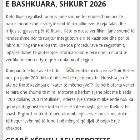
E BASHKUARA, SHKURT 2026
Këto lloje rregullash bonusi janë shumë të rëndësishme për të
pasur mundësinë e shfrytëzimit të rrotullimeve të reja falas dhe
rritjes së gjasave për të fituar. Këto procese verifikimi janë shumë të
rëndësishme për të ruajtur integritetin e ri të kazinosë dhe për të
mbrojtur llogarinë e lojtarit. Brenda procedurave të regjistrimit,
lojtarët duhet të plotësojnë informacionin e tyre dhe ju mund të
verifikoni emrin e tyre që ka dokumente ligjore.
Kompanitë e lojërave të fatit
nuk po japin 200 dollarë në vend të një depozite. Ndoshta jo në
atë që thotë kazinoja e "katër të mëdhenjve"? Ke bërë oferta vërtet
të mira dhe shumë të mira. Motorët e kërkimit janë plot me biseda
"200 dollarë, 200 rrotullime", ndërsa një shtesë mitike ende nuk ka
qenë protagoniste në botën e re. Është e njëjta gjë në thelb si të
shash Bigfoot-in tënd të përkulur mbi një server pozicioni, duke
tërhequr levën më të fundit në mënyrë që djali të ndjekë një
xhekpot.