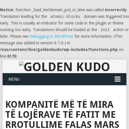
Notice
: Function _load_textdomain_just_in_time was called
incorrectly
.
Translation loading for the
atomic-blocks
domain was triggered too
early. This is usually an indicator for some code in the plugin or theme
running too early. Translations should be loaded at the
init
action or
later. Please see
Debugging in WordPress
for more information. (This
message was added in version 6.7.0.) in
/nas/content/live/goldenkudo/wp-includes/functions.php
on
line
6170
MENU
KOMPANITË MË TË MIRA
TË LOJËRAVE TË FATIT ME
RROTULLIME FALAS MARS