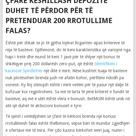
ÇFARË KËSHILLASH DEPOZITE
DUHET TË PËRDOR PËR TË
PRETENDUAR 200 RROTULLIME
FALAS?
Është për shkak se jo të gjitha lojërat llogariten sipas kritereve të
reja të basteve. Gjithmonë, do të keni karakteristika që variojnë nga
hapi i tretë dhe mund të keni 1 javë për të shlyer një bonus të
shkëlqyer prej 200 dollarësh zero-put, që është
Identifikimi i
kazinosë SpinBetter
një ditë e mirë. Nëse kushtet tuaja të basteve
nuk plotësohen brenda jush në afatin kohor, përfitimi ndodh pa
vonesë. Ky lloj stimujsh është i mirë vetëm për të pasur një dalje të
kufizuar kur regjistroheni. Sa më të larta të jenë kriteret e fundit të
basteve, aq më e ulët është vlera e bonusit. BetMGM është unik në
atë që duhet të aktivizoni bonuset e tyre.
Të qenit i vetëdijshëm se çfarë të kërkoni brenda një bonusi
rrotullimesh falas është thelbësore, sepse bën të mundur zgjedhjen
e ofertave më të mira. Për çdo kazino kërkohet emri juaj, numri i