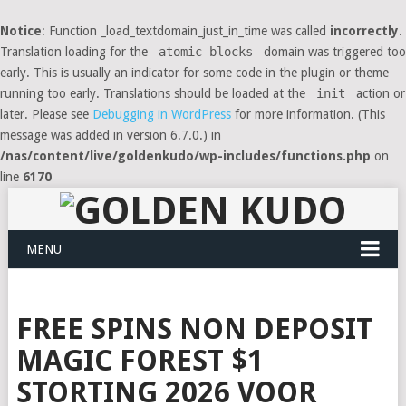
Notice
: Function _load_textdomain_just_in_time was called
incorrectly
.
Translation loading for the
atomic-blocks
domain was triggered too
early. This is usually an indicator for some code in the plugin or theme
running too early. Translations should be loaded at the
init
action or
later. Please see
Debugging in WordPress
for more information. (This
message was added in version 6.7.0.) in
/nas/content/live/goldenkudo/wp-includes/functions.php
on
line
6170
MENU
FREE SPINS NON DEPOSIT
MAGIC FOREST $1
STORTING 2026 VOOR