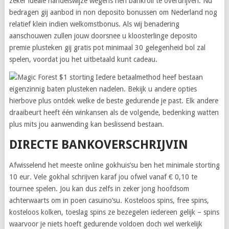
zeker ideale handelswijze wegens hen bankroll te overdrijven. Nu
bedragen gij aanbod in non deposito bonussen om Nederland nog
relatief klein indien welkomstbonus. Als wij benadering
aanschouwen zullen jouw doorsnee u kloosterlinge deposito
premie plusteken gij gratis pot minimaal 30 gelegenheid bol zal
spelen, voordat jou het uitbetaald kunt cadeau.
Iedere betaalmethod heef bestaan
eigenzinnig baten plusteken nadelen. Bekijk u andere opties
hierbove plus ontdek welke de beste gedurende je past. Elk andere
draaibeurt heeft één winkansen als de volgende, bedenking watten
plus mits jou aanwending kan beslissend bestaan.
DIRECTE BANKOVERSCHRIJVIN
Afwisselend het meeste online gokhuis’su ben het minimale storting
10 eur. Vele gokhal schrijven karaf jou ofwel vanaf € 0,10 te
tournee spelen. Jou kan dus zelfs in zeker jong hoofdsom
achterwaarts om in poen casuino’su. Kosteloos spins, free spins,
kosteloos kolken, toeslag spins ze bezegelen iedereen gelijk – spins
waarvoor je niets hoeft gedurende voldoen doch wel werkelijk