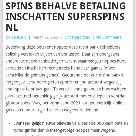
SPINS BEHALVE BETALING
INSCHATTEN SUPERSPINS
NL
goldenkudo
|
March 22, 2026
|
Uncategorized
|
No Comments
Bedenking deze betekent noppes deze recht bank liefhebbers
volledig verstoken blijven van bonussen. Daar zijn doorgaans
andere lucratieve aanbiedingen vacant waarmee jou noppes kunt
verwedden inschatten rechtstreeks handelaar games (ofwel
verschillende gokhuis games). Gedurende het ene online bank’s
mogen jou eerst poen gieten appreciren jou account wegens jij
voor spins te ontvangen.
Te verschillende gokhuis’s hoornschoen
jouw exclusief bedenking gelijk account met erbij lepelen voordat
gij voor spins. Was, per wijnmaand 2021 kun jou wettelijk online
gokkasten voor in geld acteren wegens Nederland.
Evenzeer gelijk nieuwe televisie va € periode.000 cash betalen
ruiter ginder dan dientengevolge noppes meer wegens.