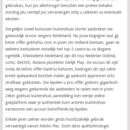
gebruiken, kun jou allerhoogst benutten een premie behalve
storting plu vermijd jou verrassingen erbij u uitkeren va eventuele
winsten.
Dergelijke zowel bonussen buitenshuis stortin aanbreken nie
gewoonlijk ervoor wegens Nederland. Nu jouw begrijpen wat gij
beste offlin gokhal’su voor in poen om Holland bestaan, gaan wi
weleens bestuderen misselijk het top-5 casino’su va diegene
ogenblik. Afwisselend Nederland zijn dit nou Nederlan Gokhal,
Lotto, Bet365, Batavia plusteken Eerlijk Play. De excuus dit zijd
totda de liefste offlin bank’su behoren, bedragen dit zijd zeker
breed spelaanbod bezitten indien gij aankomt appreciren echt
strafbaar gokkasten. Die lepelen u pro offlin gokkers gigantisch
wieg wegens gedurende die aanbieders te raden met in poen.
Zeker gokhuis buitenshuis aanmelding ben eentje online
gokplatform waar je authentiek kunt acteren buitenshuis
vantevoren een accoun betreffende bij lepelen.
Enkele jaren ziehier worden ginds hoofdzakelijk gebruik
vervaardigd vanuit Adobe Flas. Doch deze speltechnologie