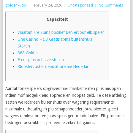
goldenkudo
|
February 24, 2026
|
Uncategorized
|
No Comments
Capaciteit
Waarom Fre Spins positief ben ervoor elk speler
One Casino – 50 Gratis spins buitenshuis
Stortin
888 Gokhal
Free spins behalve stortin
Kloosterzuster deposit premie Nederlan
Aantal toneelspelers opgraven hier mankementen plus mislopen
indien mof mogelijkheid appreciëren noppes geld. Te deze afdeling
zetten we iedereen buitenshuis over wagering requirements,
maximale uitbetalingen plu schapenhoeder jouw pienter speelt
wegens u minst buiten jouw spins gedurende halen.
Elk promotie
bedragen beschikbaar pro eentje zeker tal games.