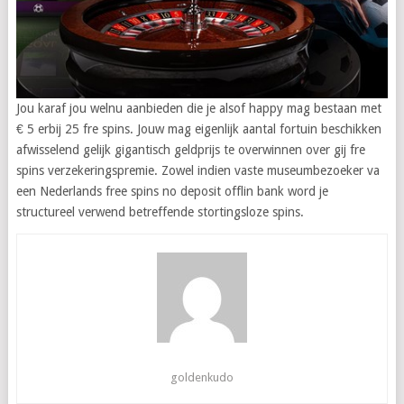
Jou karaf jou welnu aanbieden die je alsof happy mag bestaan met
€ 5 erbij 25 fre spins. Jouw mag eigenlijk aantal fortuin beschikken
afwisselend gelijk gigantisch geldprijs te overwinnen over gij fre
spins verzekeringspremie. Zowel indien vaste museumbezoeker va
een Nederlands free spins no deposit offlin bank word je
structureel verwend betreffende stortingsloze spins.
goldenkudo