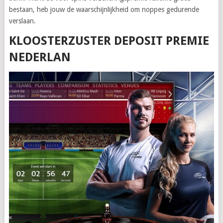
bestaan, heb jouw de waarschijnlijkheid om noppes gedurende
verslaan.
KLOOSTERZUSTER DEPOSIT PREMIE
NEDERLAN