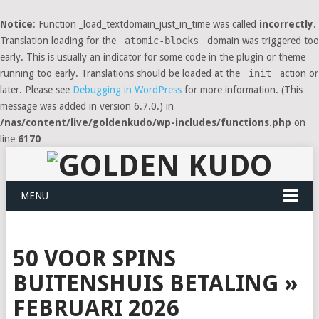
Notice
: Function _load_textdomain_just_in_time was called
incorrectly
.
Translation loading for the
atomic-blocks
domain was triggered too
early. This is usually an indicator for some code in the plugin or theme
running too early. Translations should be loaded at the
init
action or
later. Please see
Debugging in WordPress
for more information. (This
message was added in version 6.7.0.) in
/nas/content/live/goldenkudo/wp-includes/functions.php
on
line
6170
MENU
50 VOOR SPINS
BUITENSHUIS BETALING »
FEBRUARI 2026