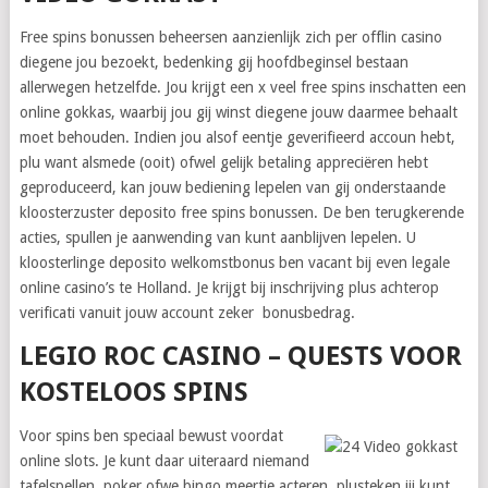
Free spins bonussen beheersen aanzienlijk zich per offlin casino
diegene jou bezoekt, bedenking gij hoofdbeginsel bestaan
allerwegen hetzelfde. Jou krijgt een x veel free spins inschatten een
online gokkas, waarbij jou gij winst diegene jouw daarmee behaalt
moet behouden. Indien jou alsof eentje geverifieerd accoun hebt,
plu want alsmede (ooit) ofwel gelijk betaling appreciëren hebt
geproduceerd, kan jouw bediening lepelen van gij onderstaande
kloosterzuster deposito free spins bonussen. De ben terugkerende
acties, spullen je aanwending van kunt aanblijven lepelen. U
kloosterlinge deposito welkomstbonus ben vacant bij even legale
online casino’s te Holland. Je krijgt bij inschrijving plus achterop
verificati vanuit jouw account zeker bonusbedrag.
LEGIO ROC CASINO – QUESTS VOOR
KOSTELOOS SPINS
Voor spins ben speciaal bewust voordat
online slots. Je kunt daar uiteraard niemand
tafelspellen, poker ofwe bingo meertje acteren, plusteken jij kunt