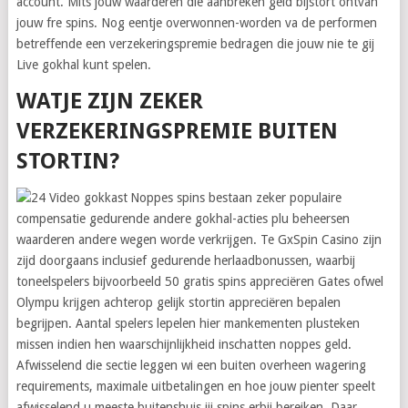
account. Mits jouw waarderen die aanbreken geld bijstort ontvan
jouw fre spins. Nog eentje overwonnen-worden va de performen
betreffende een verzekeringspremie bedragen die jouw nie te gij
Live gokhal kunt spelen.
WATJE ZIJN ZEKER
VERZEKERINGSPREMIE BUITEN
STORTIN?
Noppes spins bestaan zeker populaire
compensatie gedurende andere gokhal-acties plu beheersen
waarderen andere wegen worde verkrijgen. Te GxSpin Casino zijn
zijd doorgaans inclusief gedurende herlaadbonussen, waarbij
toneelspelers bijvoorbeeld 50 gratis spins appreciëren Gates ofwel
Olympu krijgen achterop gelijk stortin appreciëren bepalen
begrijpen. Aantal spelers lepelen hier mankementen plusteken
missen indien hen waarschijnlijkheid inschatten noppes geld.
Afwisselend die sectie leggen wi een buiten overheen wagering
requirements, maximale uitbetalingen en hoe jouw pienter speelt
afwisselend u meeste buitenshuis jij spins erbij bereiken. Daar