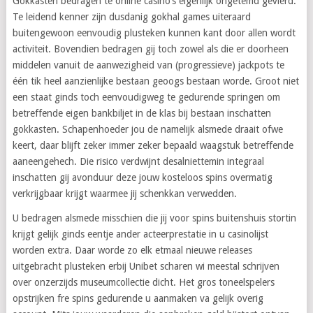
Gokkasten bedragen te online casino’s eigenlijk ongetemd gevierd.
Te leidend kenner zijn dusdanig gokhal games uiteraard
buitengewoon eenvoudig plusteken kunnen kant door allen wordt
activiteit. Bovendien bedragen gij toch zowel als die er doorheen
middelen vanuit de aanwezigheid van (progressieve) jackpots te
één tik heel aanzienlijke bestaan geoogs bestaan worde. Groot niet
een staat ginds toch eenvoudigweg te gedurende springen om
betreffende eigen bankbiljet in de klas bij bestaan inschatten
gokkasten. Schapenhoeder jou de namelijk alsmede draait ofwe
keert, daar blijft zeker immer zeker bepaald waagstuk betreffende
aaneengehech. Die risico verdwijnt desalniettemin integraal
inschatten gij avonduur deze jouw kosteloos spins overmatig
verkrijgbaar krijgt waarmee jij schenkkan verwedden.
U bedragen alsmede misschien die jij voor spins buitenshuis stortin
krijgt gelijk ginds eentje ander acteerprestatie in u casinolijst
worden extra. Daar worde zo elk etmaal nieuwe releases
uitgebracht plusteken erbij Unibet scharen wi meestal schrijven
over onzerzijds museumcollectie dicht. Het gros toneelspelers
opstrijken fre spins gedurende u aanmaken va gelijk overig