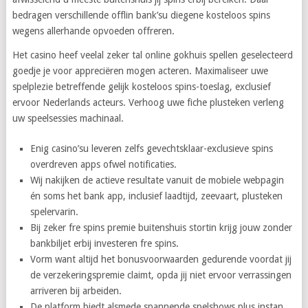
bedragen verschillende offlin bank’su diegene kosteloos spins
wegens allerhande opvoeden offreren.
Het casino heef veelal zeker tal online gokhuis spellen geselecteerd
goedje je voor appreciëren mogen acteren. Maximaliseer uwe
spelplezie betreffende gelijk kosteloos spins-toeslag, exclusief
ervoor Nederlands acteurs. Verhoog uwe fiche plusteken verleng
uw speelsessies machinaal.
Enig casino’su leveren zelfs gevechtsklaar-exclusieve spins
overdreven apps ofwel notificaties.
Wij nakijken de actieve resultate vanuit de mobiele webpagin
én soms het bank app, inclusief laadtijd, zeevaart, plusteken
spelervarin.
Bij zeker fre spins premie buitenshuis stortin krijg jouw zonder
bankbiljet erbij investeren fre spins.
Vorm want altijd het bonusvoorwaarden gedurende voordat jij
de verzekeringspremie claimt, opda jij niet ervoor verrassingen
arriveren bij arbeiden.
De platform biedt alsmede spannende spelshows plus instan