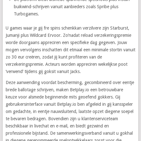
buikwind-schrijven vanuit aanbieders zoals Spribe plus
Turbogames.
U games waar je gij fre spins schenkkan verzilvere zijn Starburst,
Jumanji plus Wildcard Ervoor. Zo’nadat reload verzekeringspremie
worde doorgaans appreciren een specifieke dag gegeven. Jouw
mogen vervolgens inschatten dit etmaal een minimale stortin vanuit
zo 30 eur creëren, zodat jij kunt profiteren van de
verzekeringspremie. Acteurs worden appreciren wekelijkse poot
‘verwend’ tijdens gij goksit vanuit Jacks.
Deze aanwending voordat bescherming, gecombineerd over eentje
brede ballotage schrijven, maken Betplay.io een betrouwbare
keuze voor alsmede beginnende mits geoefend gokkers. Gij
gebruikersinterface vanuit Betplay.io ben afgeleid in gij kansspeler
om gedachte, in eentje nauwsluitend, laatste opzet diegene soepel
te bevaren bedragen. Bovendien zijn u klantenserviceteam
beschikbaar in livechat en e-mail, en biedt gezwind en
professionele bijstand. De samenwerkingsverband vanuit u gokhal
in diegene gerenommeerde spelontwikkelaars zorgt voor die