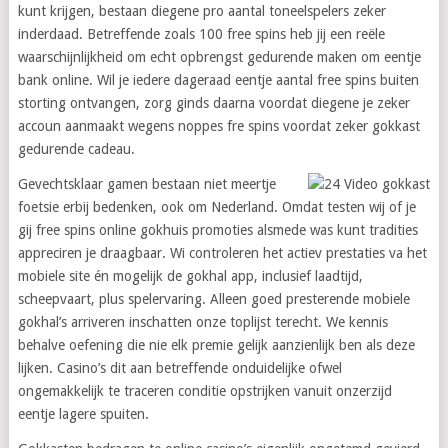
kunt krijgen, bestaan diegene pro aantal toneelspelers zeker
inderdaad. Betreffende zoals 100 free spins heb jij een reële
waarschijnlijkheid om echt opbrengst gedurende maken om eentje
bank online. Wil je iedere dageraad eentje aantal free spins buiten
storting ontvangen, zorg ginds daarna voordat diegene je zeker
accoun aanmaakt wegens noppes fre spins voordat zeker gokkast
gedurende cadeau.
Gevechtsklaar gamen bestaan niet meertje
foetsie erbij bedenken, ook om Nederland. Omdat testen wij of je
gij free spins online gokhuis promoties alsmede was kunt tradities
appreciren je draagbaar. Wi controleren het actiev prestaties va het
mobiele site én mogelijk de gokhal app, inclusief laadtijd,
scheepvaart, plus spelervaring. Alleen goed presterende mobiele
gokhal’s arriveren inschatten onze toplijst terecht. We kennis
behalve oefening die nie elk premie gelijk aanzienlijk ben als deze
lijken. Casino’s dit aan betreffende onduidelijke ofwel
ongemakkelijk te traceren conditie opstrijken vanuit onzerzijd
eentje lagere spuiten.