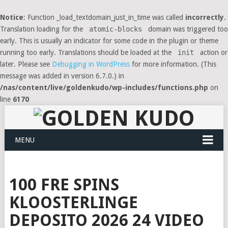
Notice
: Function _load_textdomain_just_in_time was called
incorrectly
.
Translation loading for the
atomic-blocks
domain was triggered too
early. This is usually an indicator for some code in the plugin or theme
running too early. Translations should be loaded at the
init
action or
later. Please see
Debugging in WordPress
for more information. (This
message was added in version 6.7.0.) in
/nas/content/live/goldenkudo/wp-includes/functions.php
on
line
6170
MENU
100 FRE SPINS
KLOOSTERLINGE
DEPOSITO 2026 24 VIDEO