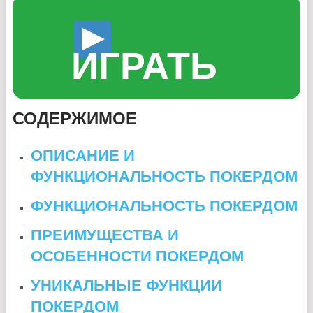
ИГРАТЬ
СОДЕРЖИМОЕ
ОПИСАНИЕ И
ФУНКЦИОНАЛЬНОСТЬ ПОКЕРДОМ
ФУНКЦИОНАЛЬНОСТЬ ПОКЕРДОМ
ПРЕИМУЩЕСТВА И
ОСОБЕННОСТИ ПОКЕРДОМ
УНИКАЛЬНЫЕ ФУНКЦИИ
ПОКЕРДОМ